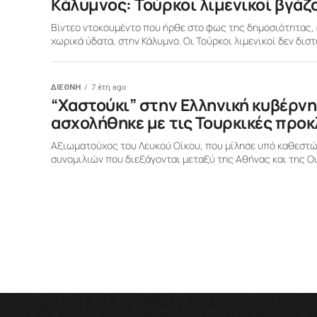
Κάλυμνος: Τούρκοι λιμενικοί βγάζ
Βίντεο ντοκουμέντο που ήρθε στο φως της δημοσιότητας, δ
χωρικά ύδατα, στην Κάλυμνο. Οι Τούρκοι λιμενικοί δεν δισ
ΔΙΕΘΝΗ
7 έτη ago
“Χαστούκι” στην Ελληνική κυβέρν
ασχολήθηκε με τις Τουρκικές προκ
Αξιωματούχος του Λευκού Οίκου, που μίλησε υπό καθεστώ
συνομιλιών που διεξάγονται μεταξύ της Αθήνας και της Ουά