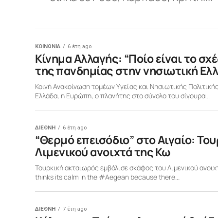
ΚΟΙΝΩΝΙΑ
6 έτη ago
Κίνημα Αλλαγής: “Ποίο είναι το σχ
της πανδημίας στην νησιωτική Ελλ
Κοινή Ανακοίνωση τομέων Υγείας και Νησιωτικής Πολιτικής
Ελλάδα, η Ευρώπη, ο πλανήτης στο σύνολο του σίγουρα...
ΔΙΕΘΝΗ
6 έτη ago
“Θερμό επεισόδιο” στο Αιγαίο: Το
Λιμενικού ανοιχτά της Κω
Τουρκική ακταιωρός εμβόλισε σκάφος του Λιμενικού ανοιχτ
thinks its calm in the #Aegean because there...
ΔΙΕΘΝΗ
7 έτη ago