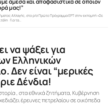
με άμεσα και αποφασιστικά σε όποιον
ορά μας!”
ήματος Αλλαγής, στο ρ/σ Πρώτο Πρόγραμμα ΕΡΤ στην εκπομπή «Σε
άλη Για τα...
ι να ψάξει για
των Ελληνικών
. Δεν είναι “μερικές
ριε Δένδια!
στορία , στα εθνικά ζητήματα, Κυβέρνηση
Σχεδιάζει έρευνες πετρελαίου σε οικόπεδα