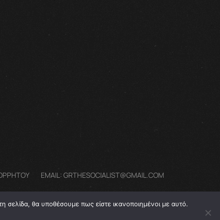
ΠΟΡΡΗΤΟΥ
EMAIL: GRTHESOCIALIST@GMAIL.COM
τη σελίδα, θα υποθέσουμε πως είστε ικανοποιημένοι με αυτό.