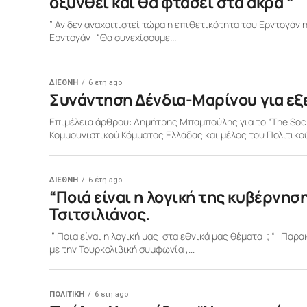
οξυνθεί και θα φτάσει στα άκρα “
” Αν δεν αναχαιτιστεί τώρα η επιθετικότητα του Ερντογάν 
Ερντογάν “Θα συνεχίσουμε...
ΔΙΕΘΝΗ
6 έτη ago
Συνάντηση Δένδια-Μαρίνου για εξελ
Επιμέλεια άρθρου: Δημήτρης Μπαμπούλης για το “Τhe Soci
Κομμουνιστικού Κόμματος Ελλάδας και μέλος του Πολιτικού
ΔΙΕΘΝΗ
6 έτη ago
“Ποιά είναι η λογική της κυβέρνησ
Τσιτσιλιάνος.
” Ποια είναι η λογική μας στα εθνικά μας θέματα ; “ Παρ
με την Τουρκολιβική συμφωνία ,...
ΠΟΛΙΤΙΚΗ
6 έτη ago