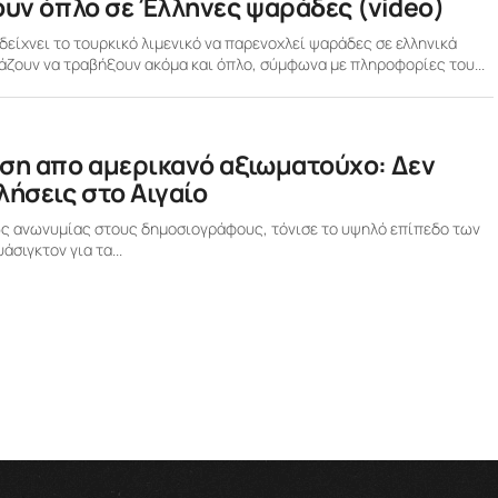
ουν όπλο σε Έλληνες ψαράδες (video)
είχνει το τουρκικό λιμενικό να παρενοχλεί ψαράδες σε ελληνικά
τάζουν να τραβήξουν ακόμα και όπλο, σύμφωνα με πληροφορίες του...
ηση απο αμερικανό αξιωματούχο: Δεν
λήσεις στο Αιγαίο
ς ανωνυμίας στους δημοσιογράφους, τόνισε το υψηλό επίπεδο των
σιγκτον για τα...