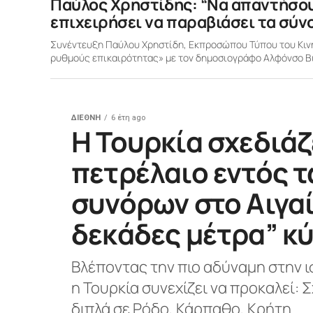
Παύλος Χρηστίδης: “Να απαντήσου
επιχειρήσει να παραβιάσει τα σύν
Συνέντευξη Παύλου Χρηστίδη, Εκπροσώπου Τύπου του Κιν
ρυθμούς επικαιρότητας» με τον δημοσιογράφο Αλφόνσο Βιτ
ΔΙΕΘΝΗ
6 έτη ago
H Τουρκία σχεδιάζε
πετρέλαιο εντός 
συνόρων στο Αιγαίο
δεκάδες μέτρα” κύ
Βλέποντας την πιο αδύναμη στην ι
η Τουρκία συνεχίζει να προκαλεί: 
διπλά σε Ρόδο, Κάρπαθο, Κρήτη....