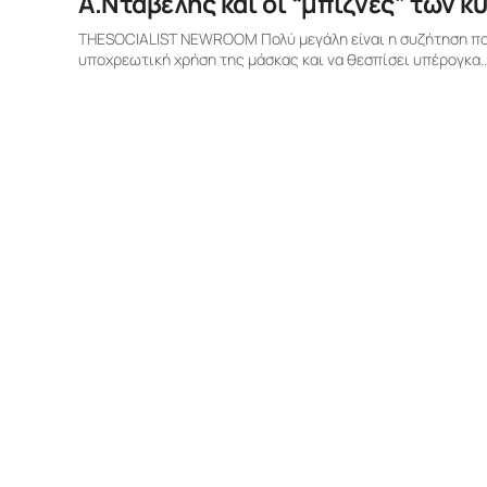
Α.Νταβέλης και οι “μπίζνες” των 
THESOCIALIST NEWROOM Πολύ μεγάλη είναι η συζήτηση που 
υποχρεωτική χρήση της μάσκας και να θεσπίσει υπέρογκα..