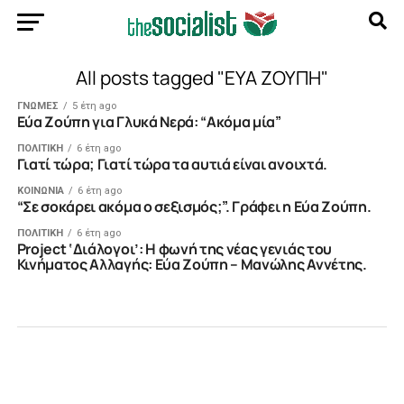
All posts tagged "ΕΥΑ ΖΟΥΠΗ"
ΓΝΩΜΕΣ
5 έτη ago
Εύα Ζούπη για Γλυκά Νερά: “Ακόμα μία”
ΠΟΛΙΤΙΚΗ
6 έτη ago
Γιατί τώρα; Γιατί τώρα τα αυτιά είναι ανοιχτά.
ΚΟΙΝΩΝΙΑ
6 έτη ago
“Σε σοκάρει ακόμα ο σεξισμός;”. Γράφει η Εύα Ζούπη.
ΠΟΛΙΤΙΚΗ
6 έτη ago
Project ‘Διάλογοι’: H φωνή της νέας γενιάς του
Κινήματος Αλλαγής: Εύα Ζούπη – Μανώλης Αννέτης.