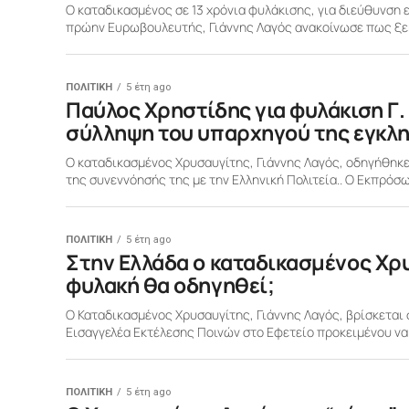
O καταδικασμένος σε 13 χρόνια φυλάκισης, για διεύθυνση
πρώην Ευρωβουλευτής, Γιάννης Λαγός ανακοίνωσε πως ξεκι
ΠΟΛΙΤΙΚΗ
5 έτη ago
Παύλος Χρηστίδης για φυλάκιση Γ. 
σύλληψη του υπαρχηγού της εγκλη
Ο καταδικασμένος Χρυσαυγίτης, Γιάννης Λαγός, οδηγήθηκε
της συνεννόησής της με την Ελληνική Πολιτεία.. Ο Εκπρόσω
ΠΟΛΙΤΙΚΗ
5 έτη ago
Στην Ελλάδα ο καταδικασμένος Χρυ
φυλακή θα οδηγηθεί;
Ο Καταδικασμένος Χρυσαυγίτης, Γιάννης Λαγός, βρίσκεται 
Εισαγγελέα Εκτέλεσης Ποινών στο Εφετείο προκειμένου να 
ΠΟΛΙΤΙΚΗ
5 έτη ago