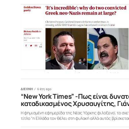
ΔΙΕΘΝΗ
6 έτη ago
“New York Times” -Πως είναι δυνα
καταδικασμένος Χρυσαυγίτης, Γιά
Η φημισμένη εφημερίδα της Νέας Υόρκης φιλοξενεί το σχετ
τίτλο “η Ελλάδα τον θέλει στη φυλακή αλλά αυτός βρίσκεται 