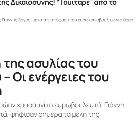
ης Δικαιοσύνης! “Toυίταρε” από το
 Γιάννης Λαγός, μετά την απόφαση του ευρωκοινοβουλίου για άρση
..
 της ασυλίας του
– Οι ενέργειες του
η
πρώην χρυσαυγίτη ευρωβουλευτή, Γιάννη
ατά, ψήφισαν σήμερα τα μέλη της