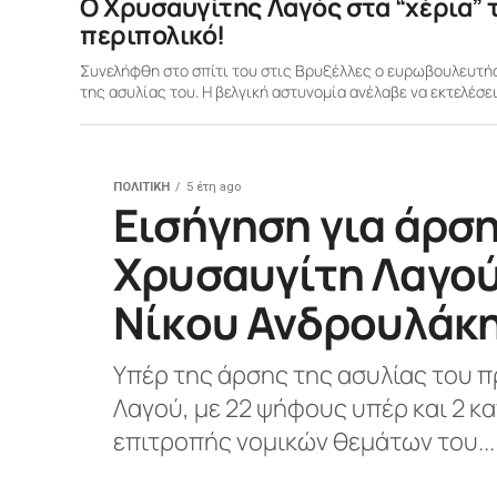
O Xρυσαυγίτης Λαγός στα “χέρια” τ
περιπολικό!
Συνελήφθη στο σπίτι του στις Βρυξέλλες ο ευρωβουλευτής
της ασυλίας του. Η βελγική αστυνομία ανέλαβε να εκτελέσει.
ΠΟΛΙΤΙΚΗ
5 έτη ago
Εισήγηση για άρση
Χρυσαυγίτη Λαγού 
Νίκου Ανδρουλάκ
Υπέρ της άρσης της ασυλίας του 
Λαγού, με 22 ψήφους υπέρ και 2 κ
επιτροπής νομικών θεμάτων του...