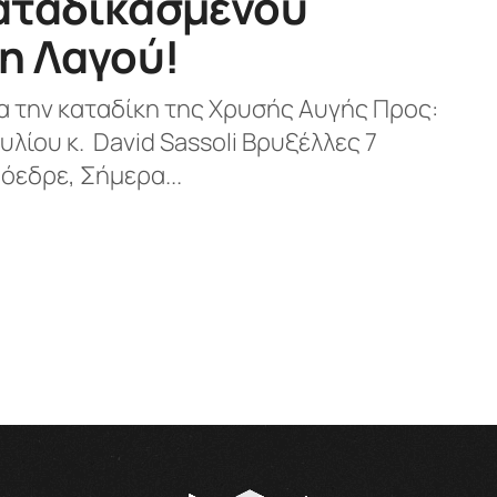
αταδικασμένου
η Λαγού!
α την καταδίκη της Χρυσής Αυγής Προς:
ίου κ. David Sassoli Βρυξέλλες 7
όεδρε, Σήμερα...