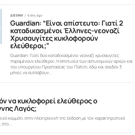
ΔΙΕΘΝΗ
6 έτη ago
Guardian: “Είναι απίστευτο: Γιατί 2
καταδικασμένοι Έλληνες-νεοναζί
Χρυσαυγίτες κυκλοφορούν
ελεύθεροι;”
Guardian: Γιατί δύο καταδικασμένοι νεοναζί χρυσαυγίτες
παραμένουν ελεύθεροι; H αποτυχία των αστυνομικών αρχών και
του υπουργείου Προστασίας του Πολίτη, εδώ και σχεδόν 3
μήνες να συλλάβουν...
τόν να κυκλοφορεί ελεύθερος ο
ννης Λαγός;
ικό κομμάτι στην ηλεκτρονική της έκδοση με τον χαρακτηριστικό
στο...