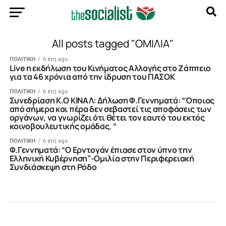
All posts tagged "ΟΜΙΛΙΑ"
ΠΟΛΙΤΙΚΗ
6 έτη ago
Live η εκδήλωση του Κινήματος Αλλαγής στο Ζάππειο
για τα 46 χρόνια από την ίδρυση του ΠΑΣΟΚ
ΠΟΛΙΤΙΚΗ
6 έτη ago
Συνεδρίαση Κ.Ο ΚΙΝΑΛ: Δήλωση Φ.Γεννηματά: “Όποιος
από σήμερα και πέρα δεν σεβαστεί τις αποφάσεις των
οργάνων, να γνωρίζει ότι θέτει τον εαυτό του εκτός
κοινοβουλευτικής ομάδας. “
ΠΟΛΙΤΙΚΗ
6 έτη ago
Φ.Γεννηματά: “Ο Ερντογάν έπιασε στον ύπνο την
Ελληνική Κυβέρνηση”-Ομιλία στην Περιφερειακή
Συνδιάσκεψη στη Ρόδο