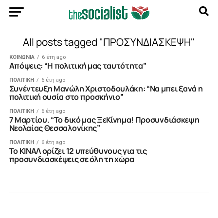
All posts tagged "ΠΡΟΣΥΝΔΙΑΣΚΕΨΗ"
ΚΟΙΝΩΝΙΑ
6 έτη ago
Απόψεις: “Η πολιτική μας ταυτότητα”
ΠΟΛΙΤΙΚΗ
6 έτη ago
Συνέντευξη Μανώλη Χριστοδουλάκη: “Να μπει ξανά η
πολιτική ουσία στο προσκήνιο”
ΠΟΛΙΤΙΚΗ
6 έτη ago
7 Μαρτίου. “Το δικό μας ΞεΚίνημα! Προσυνδιάσκεψη
Νεολαίας Θεσσαλονίκης”
ΠΟΛΙΤΙΚΗ
6 έτη ago
To KINAΛ ορίζει 12 υπεύθυνους για τις
προσυνδιασκέψεις σε όλη τη χώρα