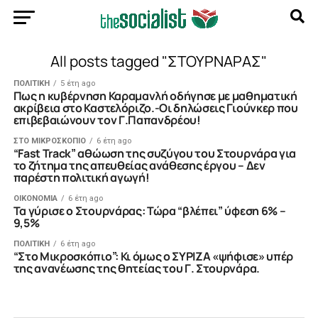
All posts tagged "ΣΤΟΥΡΝΑΡΑΣ"
ΠΟΛΙΤΙΚΗ
5 έτη ago
Πως η κυβέρνηση Καραμανλή οδήγησε με μαθηματική
ακρίβεια στο Καστελόριζο.-Οι δηλώσεις Γιούνκερ που
επιβεβαιώνουν τον Γ.Παπανδρέου!
ΣΤΟ ΜΙΚΡΟΣΚΟΠΙΟ
6 έτη ago
“Fast Track” αθώωση της συζύγου του Στουρνάρα για
το ζήτημα της απευθείας ανάθεσης έργου – Δεν
παρέστη πολιτική αγωγή!
ΟΙΚΟΝΟΜΙΑ
6 έτη ago
Τα γύρισε ο Στουρνάρας: Τώρα “βλέπει” ύφεση 6% –
9,5%
ΠΟΛΙΤΙΚΗ
6 έτη ago
“Στο Μικροσκόπιο”: Κι όμως ο ΣΥΡΙΖΑ «ψήφισε» υπέρ
της ανανέωσης της θητείας του Γ. Στουρνάρα.