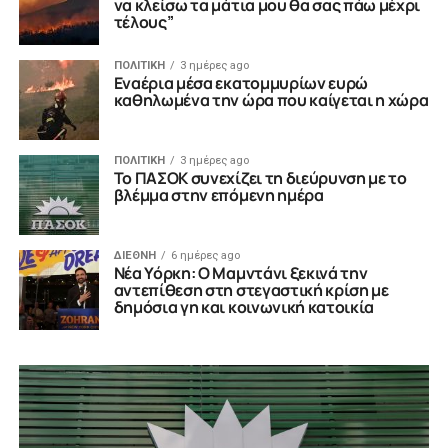
να κλείσω τα μάτια μου θα σας πάω μέχρι
τέλους”
ΠΟΛΙΤΙΚΗ
3 ημέρες ago
Εναέρια μέσα εκατομμυρίων ευρώ
καθηλωμένα την ώρα που καίγεται η χώρα
ΠΟΛΙΤΙΚΗ
3 ημέρες ago
Το ΠΑΣΟΚ συνεχίζει τη διεύρυνση με το
βλέμμα στην επόμενη ημέρα
ΔΙΕΘΝΗ
6 ημέρες ago
Νέα Υόρκη: Ο Μαμντάνι ξεκινά την
αντεπίθεση στη στεγαστική κρίση με
δημόσια γη και κοινωνική κατοικία