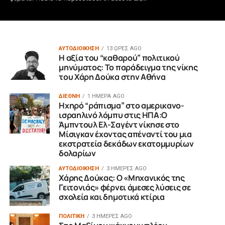
ΑΥΤΟΔΙΟΙΚΗΣΗ
13 ΏΡΕΣ AGO
Η αξία του “καθαρού” πολιτικού
μηνύματος: Το παράδειγμα της νίκης
του Χάρη Δούκα στην Αθήνα
ΔΙΕΘΝΗ
1 ΗΜΈΡΑ AGO
Ηχηρό “ράπισμα” στο αμερικανο-
ισραηλινό λόμπυ στις ΗΠΑ:Ο
Άμπντουλ Ελ-Σαγέντ νίκησε στο
Μίσιγκαν έχοντας απέναντί του μια
εκστρατεία δεκάδων εκατομμυρίων
δολαρίων
ΑΥΤΟΔΙΟΙΚΗΣΗ
3 ΗΜΈΡΕΣ AGO
Χάρης Δούκας: Ο «Μηχανικός της
Γειτονιάς» φέρνει άμεσες λύσεις σε
σχολεία και δημοτικά κτίρια
ΠΟΛΙΤΙΚΗ
3 ΗΜΈΡΕΣ AGO