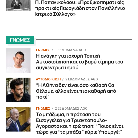
Π. Παπανικολάου: «Πραξικοπηματικές
πρακτικές Γεωργιάδη στον Πανελλήνιο
Ιατρικό Σύλλογο»
ΓΝΩΜΕΣ
ΓΝΩΜΕΣ
1 ΕΒΔΟΜΆΔΑ AGO
Η ανάγκη για ισχυρή Τοπική
Αυτοδιοίκηση και το βαρύ τίμημα του
συγκεντρωτισμού
ΑΥΤΟΔΙΟΙΚΗΣΗ
2 ΕΒΔΟΜΆΔΕΣ AGO
“H Αθήνα δεν είναι όσο καθαρή θα
θέλαμε, αλλά είναι πιο καθαρή από
ποτέ”
ΓΝΩΜΕΣ
2 ΕΒΔΟΜΆΔΕΣ AGO
Το μπάζωμα, η πρόταση του
Εισαγγελέα για Τριαντόπουλο-
Αγοραστό και η ερώτηση: “Ποιος είναι
τώρα για “τα μπάζα ” κύριε Υπουργέ;”