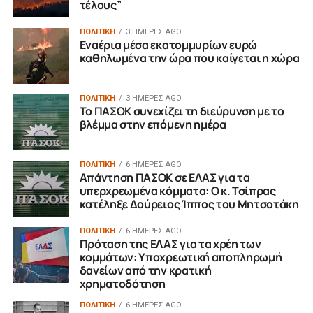
τέλους”
ΠΟΛΙΤΙΚΗ
3 ΗΜΈΡΕΣ AGO
Εναέρια μέσα εκατομμυρίων ευρώ
καθηλωμένα την ώρα που καίγεται η χώρα
ΠΟΛΙΤΙΚΗ
3 ΗΜΈΡΕΣ AGO
Το ΠΑΣΟΚ συνεχίζει τη διεύρυνση με το
βλέμμα στην επόμενη ημέρα
ΠΟΛΙΤΙΚΗ
6 ΗΜΈΡΕΣ AGO
Απάντηση ΠΑΣΟΚ σε ΕΛΑΣ για τα
υπερχρεωμένα κόμματα: Ο κ. Τσίπρας
κατέληξε Δούρειος Ίππος του Μητσοτάκη
ΠΟΛΙΤΙΚΗ
6 ΗΜΈΡΕΣ AGO
Πρόταση της ΕΛΑΣ για τα χρέη των
κομμάτων: Υποχρεωτική αποπληρωμή
δανείων από την κρατική
χρηματοδότηση
ΠΟΛΙΤΙΚΗ
6 ΗΜΈΡΕΣ AGO