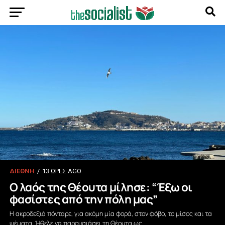
ΔΙΕΘΝΗ
13 ΏΡΕΣ AGO
Ο λαός της Θέουτα μίλησε: “Έξω οι
φασίστες από την πόλη μας”
Η ακροδεξιά πόνταρε, για ακόμη μία φορά, στον φόβο, το μίσος και τα
ψέματα. Ήθελε να παρουσιάσει τη Θέουτα ως...