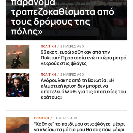
παράνομα
τραπεζοκαθίσματα από
τους δρόμους της
πόλης»
ΠΟΛΙΤΙΚΗ
2 ΗΜΈΡΕΣ AGO
93 εκατ. ευρώ χάθηκαν από την
Πολιτική Προστασία ενώ η χώρα μετρά
νεκρούς στις φλόγες
ΠΟΛΙΤΙΚΗ
2 ΗΜΈΡΕΣ AGO
Ανδρουλάκης από τη Βοιωτία: «Η
κλιματική κρίση δεν μπορεί να
αποτελεί άλλοθι για τις αποτυχίες του
κράτους»
ΠΟΛΙΤΙΚΗ
3 ΗΜΈΡΕΣ AGO
“Χάθηκε” το παιδί μου στις φλόγες, μέχρι
να κλείσω τα μάτια μου θα σας πάω μέχρι