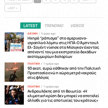
LAST »
LATEST
TRENDING
VIDEOS
ΔΙΕΘΝΗ
5 ώρες ago
Ηχηρό “ράπισμα” στο αμερικανο-
ισραηλινό λόμπυ στις ΗΠΑ:Ο Άμπντουλ
Ελ-Σαγέντ νίκησε στο Μίσιγκαν έχοντας
απέναντί του μια εκστρατεία δεκάδων
εκατομμυρίων δολαρίων
ΠΟΛΙΤΙΚΗ
1 ημέρα ago
93 εκατ. ευρώ χάθηκαν από την Πολιτική
Προστασία ενώ η χώρα μετρά νεκρούς
στις φλόγες
ΠΟΛΙΤΙΚΗ
1 ημέρα ago
Ανδρουλάκης από τη Βοιωτία: «Η
κλιματική κρίση δεν μπορεί να αποτελεί
άλλοθι για τις αποτυχίες του κράτους»