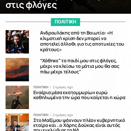
στις φλόγες
ΠΟΛΙΤΙΚΗ
Ανδρουλάκης από τη Βοιωτία: «Η
κλιματική κρίση δεν μπορεί να
αποτελεί άλλοθι για τις αποτυχίες του
κράτους»
“Χάθηκε” το παιδί μου στις φλόγες,
μέχρι να κλείσω τα μάτια μου θα σας
πάω μέχρι τέλους”
ΠΟΛΙΤΙΚΗ
2 ημέρες ago
Εναέρια μέσα εκατομμυρίων ευρώ
καθηλωμένα την ώρα που καίγεται η χώρα
ΠΟΛΙΤΙΚΗ
2 ημέρες ago
Στο Μαξίμου ψάχνουν πλέον κυβερνητικό
εταίρο και ..ο Χάρης Δούκας είναι αυτός
που εγκλώβισε τη ΝΔ