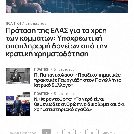
ΠΟΛΙΤΙΚΗ
5 ημέρες ago
Πρόταση της ΕΛΑΣ για τα χρέη
των κομμάτων: Υποχρεωτική
αποπληρωμή δανείων από την
κρατική χρηματοδότηση
ΠΟΛΙΤΙΚΗ
5 ημέρες ago
Π. Παπανικολάου: «Πραξικοπηματικές
πρακτικές Γεωργιάδη στον Πανελλήνιο
Ιατρικό Σύλλογο»
ΠΟΛΙΤΙΚΗ
5 ημέρες ago
Ν. Φαραντούρης: «Το νερό είναι
θεμελιώδες ανθρώπινο δικαίωμα και όχι
χρηματιστηριακό αγαθό»
PAGE 1 OF 2209
1
2
3
4
5
NEXT ›