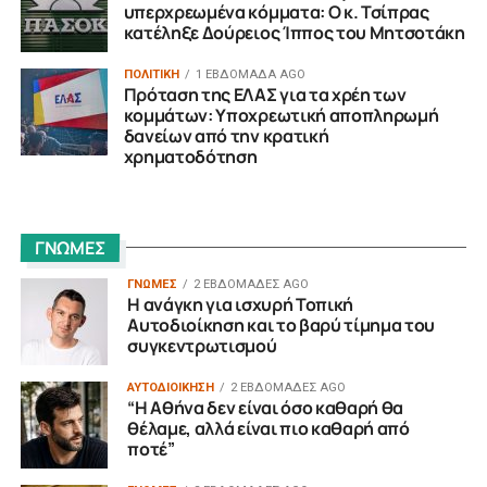
υπερχρεωμένα κόμματα: Ο κ. Τσίπρας
κατέληξε Δούρειος Ίππος του Μητσοτάκη
ΠΟΛΙΤΙΚΗ
1 ΕΒΔΟΜΆΔΑ AGO
Πρόταση της ΕΛΑΣ για τα χρέη των
κομμάτων: Υποχρεωτική αποπληρωμή
δανείων από την κρατική
χρηματοδότηση
ΓΝΩΜΕΣ
ΓΝΩΜΕΣ
2 ΕΒΔΟΜΆΔΕΣ AGO
Η ανάγκη για ισχυρή Τοπική
Αυτοδιοίκηση και το βαρύ τίμημα του
συγκεντρωτισμού
ΑΥΤΟΔΙΟΙΚΗΣΗ
2 ΕΒΔΟΜΆΔΕΣ AGO
“H Αθήνα δεν είναι όσο καθαρή θα
θέλαμε, αλλά είναι πιο καθαρή από
ποτέ”