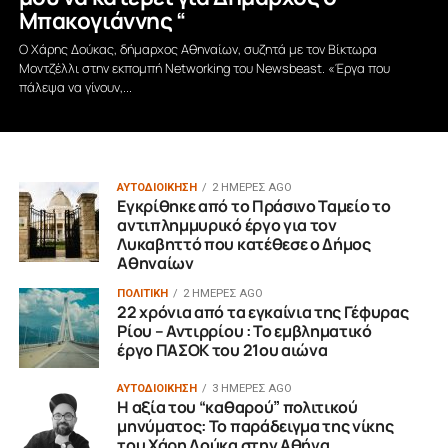
Μπακογιάννης “
Ο Χάρης Δούκας, δήμαρχος Αθηναίων, συζητά με τον Βίκτωρα
Μοντζέλλι στην εκπομπή Networking του Newsbeast. «Έργα που
πάλεψα να γίνουν,...
ΑΥΤΟΔΙΟΙΚΗΣΗ
2 ΗΜΈΡΕΣ AGO
Εγκρίθηκε από το Πράσινο Ταμείο το
αντιπλημμυρικό έργο για τον
Λυκαβηττό που κατέθεσε ο Δήμος
Αθηναίων
ΠΟΛΙΤΙΚΗ
2 ΗΜΈΡΕΣ AGO
22 χρόνια από τα εγκαίνια της Γέφυρας
Ρίου – Αντιρρίου : Το εμβληματικό
έργο ΠΑΣΟΚ του 21ου αιώνα
ΑΥΤΟΔΙΟΙΚΗΣΗ
3 ΗΜΈΡΕΣ AGO
Η αξία του “καθαρού” πολιτικού
μηνύματος: Το παράδειγμα της νίκης
του Χάρη Δούκα στην Αθήνα