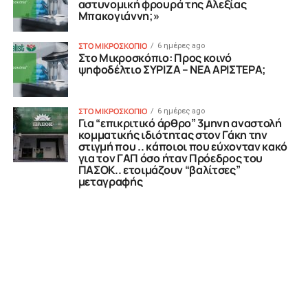
αστυνομική φρουρά της Αλεξίας
Μπακογιάννη;»
ΣΤΟ ΜΙΚΡΟΣΚΟΠΙΟ
6 ημέρες ago
Στο Μικροσκόπιο: Προς κοινό
ψηφοδέλτιο ΣΥΡΙΖΑ – ΝΕΑ ΑΡΙΣΤΕΡΑ;
ΣΤΟ ΜΙΚΡΟΣΚΟΠΙΟ
6 ημέρες ago
Για “επικριτικό άρθρο” 3μηνη αναστολή
κομματικής ιδιότητας στον Γάκη την
στιγμή που .. κάποιοι που εύχονταν κακό
για τον ΓΑΠ όσο ήταν Πρόεδρος του
ΠΑΣΟΚ.. ετοιμάζουν “βαλίτσες”
μεταγραφής