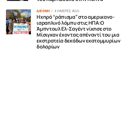
ΔΙΕΘΝΗ
4 ΗΜΈΡΕΣ AGO
Ηχηρό “ράπισμα” στο αμερικανο-
ισραηλινό λόμπυ στις ΗΠΑ:Ο
Άμπντουλ Ελ-Σαγέντ νίκησε στο
Μίσιγκαν έχοντας απέναντί του μια
εκστρατεία δεκάδων εκατομμυρίων
δολαρίων