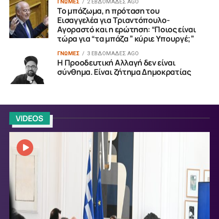
ΓΝΩΜΕΣ
2 ΕΒΔΟΜΆΔΕΣ AGO
Το μπάζωμα, η πρόταση του
Εισαγγελέα για Τριαντόπουλο-
Αγοραστό και η ερώτηση: “Ποιος είναι
τώρα για “τα μπάζα ” κύριε Υπουργέ;”
ΓΝΩΜΕΣ
3 ΕΒΔΟΜΆΔΕΣ AGO
Η Προοδευτική Αλλαγή δεν είναι
σύνθημα. Είναι ζήτημα Δημοκρατίας
VIDEOS