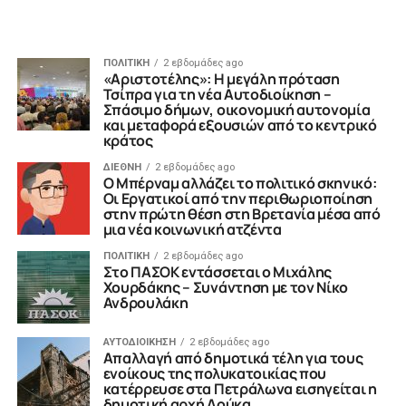
ΠΟΛΙΤΙΚΗ
2 εβδομάδες ago
«Αριστοτέλης»: Η μεγάλη πρόταση
Τσίπρα για τη νέα Αυτοδιοίκηση –
Σπάσιμο δήμων, οικονομική αυτονομία
και μεταφορά εξουσιών από το κεντρικό
κράτος
ΔΙΕΘΝΗ
2 εβδομάδες ago
Ο Μπέρναμ αλλάζει το πολιτικό σκηνικό:
Οι Εργατικοί από την περιθωριοποίηση
στην πρώτη θέση στη Βρετανία μέσα από
μια νέα κοινωνική ατζέντα
ΠΟΛΙΤΙΚΗ
2 εβδομάδες ago
Στο ΠΑΣΟΚ εντάσσεται ο Μιχάλης
Χουρδάκης – Συνάντηση με τον Νίκο
Ανδρουλάκη
ΑΥΤΟΔΙΟΙΚΗΣΗ
2 εβδομάδες ago
Απαλλαγή από δημοτικά τέλη για τους
ενοίκους της πολυκατοικίας που
κατέρρευσε στα Πετράλωνα εισηγείται η
δημοτική αρχή Δούκα