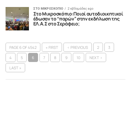
ΣΤΟ ΜΙΚΡΟΣΚΟΠΙΟ
2 εβδομάδες ago
Στο Μικροσκόπιο:Ποιοί αυτοδιοικητικοί
έδωσαν το “παρών” στην εκδήλωση της
ΕΛ.Α.Σ στο Σεράφειο;
PAGE 6 OF 4542
« FIRST
‹ PREVIOUS
2
3
4
5
6
7
8
9
10
NEXT ›
LAST »