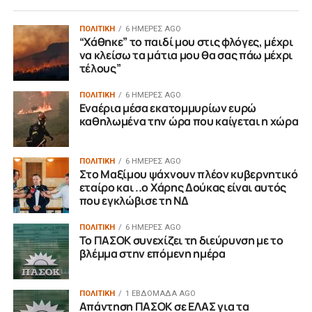
ΠΟΛΙΤΙΚΗ
6 ΗΜΈΡΕΣ AGO
“Χάθηκε” το παιδί μου στις φλόγες, μέχρι
να κλείσω τα μάτια μου θα σας πάω μέχρι
τέλους”
ΠΟΛΙΤΙΚΗ
6 ΗΜΈΡΕΣ AGO
Εναέρια μέσα εκατομμυρίων ευρώ
καθηλωμένα την ώρα που καίγεται η χώρα
ΠΟΛΙΤΙΚΗ
6 ΗΜΈΡΕΣ AGO
Στο Μαξίμου ψάχνουν πλέον κυβερνητικό
εταίρο και ..ο Χάρης Δούκας είναι αυτός
που εγκλώβισε τη ΝΔ
ΠΟΛΙΤΙΚΗ
6 ΗΜΈΡΕΣ AGO
Το ΠΑΣΟΚ συνεχίζει τη διεύρυνση με το
βλέμμα στην επόμενη ημέρα
ΠΟΛΙΤΙΚΗ
1 ΕΒΔΟΜΆΔΑ AGO
Απάντηση ΠΑΣΟΚ σε ΕΛΑΣ για τα