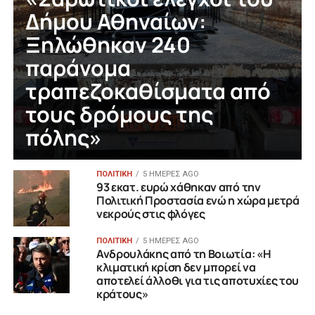
Δήμου Αθηναίων:
Ξηλώθηκαν 240
παράνομα
τραπεζοκαθίσματα από
τους δρόμους της
πόλης»
ΠΟΛΙΤΙΚΗ
5 ΗΜΈΡΕΣ AGO
93 εκατ. ευρώ χάθηκαν από την
Πολιτική Προστασία ενώ η χώρα μετρά
νεκρούς στις φλόγες
ΠΟΛΙΤΙΚΗ
5 ΗΜΈΡΕΣ AGO
Ανδρουλάκης από τη Βοιωτία: «Η
κλιματική κρίση δεν μπορεί να
αποτελεί άλλοθι για τις αποτυχίες του
κράτους»