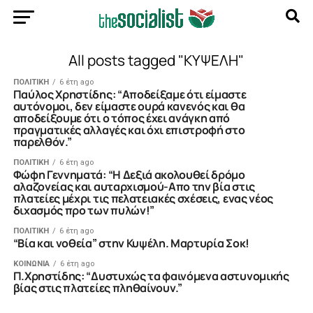
All posts tagged "ΚΥΨΕΛΗ"
ΠΟΛΙΤΙΚΗ
6 έτη ago
Παύλος Χρηστίδης: “Αποδείξαμε ότι είμαστε
αυτόνομοι, δεν είμαστε ουρά κανενός και θα
αποδείξουμε ότι ο τόπος έχει ανάγκη από
πραγματικές αλλαγές και όχι επιστροφή στο
παρελθόν.”
ΠΟΛΙΤΙΚΗ
6 έτη ago
Φώφη Γεννηματά: “Η Δεξιά ακολουθεί δρόμο
αλαζονείας και αυταρχισμού-Απο την βία στις
πλατείες μέχρι τις πελατειακές σχέσεις, ενας νέος
διχασμός προ των πυλών!”
ΠΟΛΙΤΙΚΗ
6 έτη ago
“Βία και νοθεία” στην Κυψέλη. Μαρτυρία Σοκ!
ΚΟΙΝΩΝΙΑ
6 έτη ago
Π.Χρηστίδης: “Δυστυχώς τα φαινόμενα αστυνομικής
βίας στις πλατείες πληθαίνουν.”