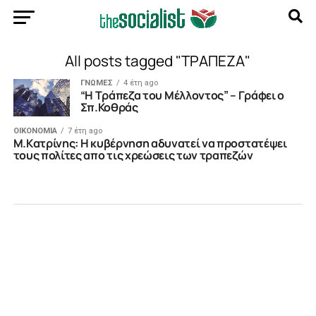
All posts tagged "ΤΡΑΠΕΖΑ"
ΓΝΩΜΕΣ
4 έτη ago
“Η Τράπεζα του Μέλλοντος” – Γράφει ο
Σπ.Κοθράς
ΟΙΚΟΝΟΜΙΑ
7 έτη ago
M.Kατρίνης: Η κυβέρνηση αδυνατεί να προστατέψει
τους πολίτες απο τις χρεώσεις των τραπεζών