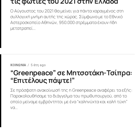
τις φωτιές του 2021 στην Ελλάδα
Ο Αύγουστος του 2021 θα μείνει για πάντα χαραγμένος στη
συλλογική μνήμη αυτής της χώρας. Σύμφωνα με το Εθνικό
Αστεροσκοπείο Αθηνών, 950.000 στρέμματα έχουν ήδη
μετατραπεί...
ΚΟΙΝΩΝΙΑ
5 έτη ago
“Greenpeace” σε Μητσοτάκη-Τσίπρα:
“Επιτέλους πάψτε!”
Σε πρόσφατη ανακοίνωσή της η Greenpeace αναφέρει τα εξής:
Παρακολουθήσαμε το διάγγελμα του πρωθυπουργού, από το
οποίο μείναμε εμβρόντητοι με ένα “καληνύχτα και καλή τύχη”
να...