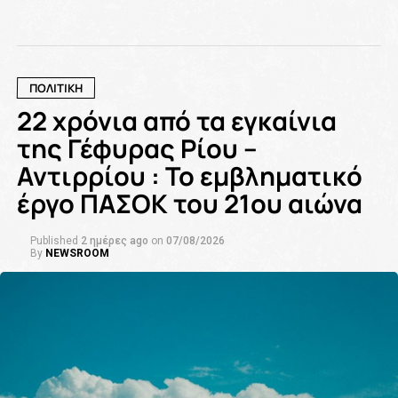
ΠΟΛΙΤΙΚΗ
22 χρόνια από τα εγκαίνια
της Γέφυρας Ρίου –
Αντιρρίου : Το εμβληματικό
έργο ΠΑΣΟΚ του 21ου αιώνα
Published
2 ημέρες ago
on
07/08/2026
By
NEWSROOM