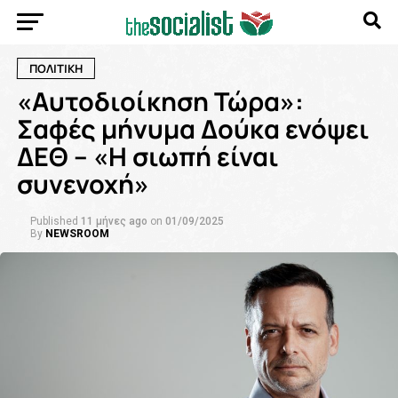
ΠΟΛΙΤΙΚΗ
«Αυτοδιοίκηση Τώρα»:
Σαφές μήνυμα Δούκα ενόψει
ΔΕΘ – «Η σιωπή είναι
συνενοχή»
Published
11 μήνες ago
on
01/09/2025
By
NEWSROOM