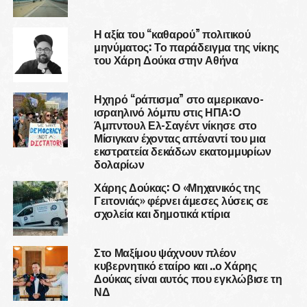
Η αξία του “καθαρού” πολιτικού
μηνύματος: Το παράδειγμα της νίκης
του Χάρη Δούκα στην Αθήνα
Ηχηρό “ράπισμα” στο αμερικανο-
ισραηλινό λόμπυ στις ΗΠΑ:Ο
Άμπντουλ Ελ-Σαγέντ νίκησε στο
Μίσιγκαν έχοντας απέναντί του μια
εκστρατεία δεκάδων εκατομμυρίων
δολαρίων
Χάρης Δούκας: Ο «Μηχανικός της
Γειτονιάς» φέρνει άμεσες λύσεις σε
σχολεία και δημοτικά κτίρια
Στο Μαξίμου ψάχνουν πλέον
κυβερνητικό εταίρο και ..ο Χάρης
Δούκας είναι αυτός που εγκλώβισε τη
ΝΔ