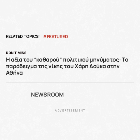
RELATED TOPICS:
FEATURED
DON'T MISS
Η αξία του “καθαρού” πολιτικού μηνύματος: Το
παράδειγμα της νίκης του Χάρη Δούκα στην
Αθήνα
NEWSROOM
ADVERTISEMENT