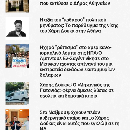
που κατέθεσε ο Δήμος Αθηναίων
Η αξία του “καθαρού” πολιτικού
μηνύματος: Το παράδειγμα της νίκης
του Χάρη Δούκα στην Αθήνα
Ηχηρό “ράπισμα” στο αμερικανο-
ισραηλινό λόμπυ στις ΗΠΑ:Ο
Άμπντουλ Ελ-Σαγέντ νίκησε στο
Μίσιγκαν έχοντας απέναντί του μια
εκστρατεία δεκάδων εκατομμυρίων
δολαρίων
Χάρης Δούκας: Ο «Μηχανικός της
Γειτονιάς» φέρνει άμεσες λύσεις σε
σχολεία και δημοτικά κτίρια
Στο Μαξίμου ψάχνουν πλέον
κυβερνητικό εταίρο και ..ο Χάρης
Δούκας είναι αυτός που εγκλώβισε τη
ΝΔ