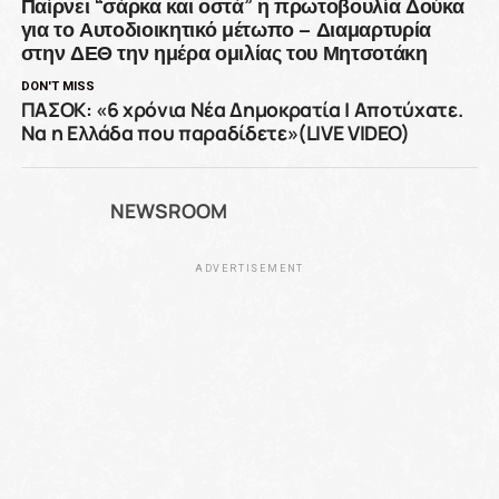
Παίρνει “σάρκα και οστά” η πρωτοβουλία Δούκα
για το Αυτοδιοικητικό μέτωπο – Διαμαρτυρία
στην ΔΕΘ την ημέρα ομιλίας του Μητσοτάκη
DON'T MISS
ΠΑΣΟΚ: «6 χρόνια Νέα Δημοκρατία | Αποτύχατε.
Να η Ελλάδα που παραδίδετε»(LIVE VIDEO)
NEWSROOM
ADVERTISEMENT