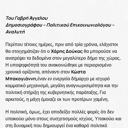
Του Γαβρή Άγγελου
Δημοσιογράφου – Πολιτικού Επικοινωνιολόγου –
Αναλυτή
Περίπου τέτοιες ημέρες, πριν από τρία χρόνια, ελάχιστοι
θα στοιχημάτιζαν ότι ο
Χάρης Δούκας
θα μπορούσε να
ανατρέψει τα δεδομένα στον μεγαλύτερο δήμο της χώρας.
Η υποψηφιότητά του ανακοινώθηκε με περιορισμένο
χρονικό ορίζοντα, απέναντι στον
Κώστα
Μπακογιάννη,
έναν εν ενεργεία δήμαρχο με ισχυρό
κομματικό μηχανισμό, μεγάλη αναγνωρισιμότητα και την
πολιτική στήριξη της κυβερνητικής παράταξης. Για
αρκετούς, η μάχη έμοιαζε εκ των προτέρων χαμένη.
Η πολιτική, όμως, έχει αποδείξει πολλές φορές ότι δεν
υπακούει μόνο στους συσχετισμούς ισχύος. Υπακούει και
στη δυναμική που δημιουργεί ένα καθαρό πολιτικό