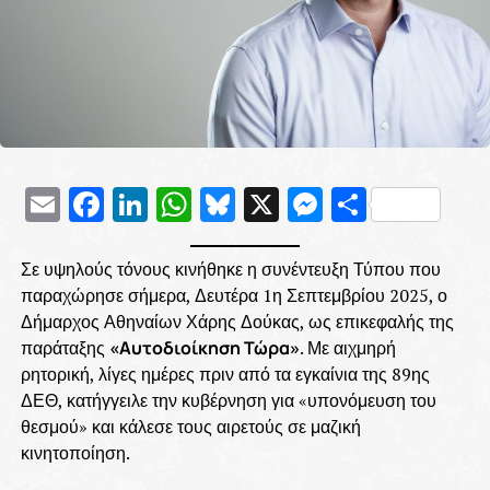
Email
Facebook
LinkedIn
WhatsApp
Bluesky
X
Messenge
Μοιρασ
Σε υψηλούς τόνους κινήθηκε η συνέντευξη Τύπου που
παραχώρησε σήμερα, Δευτέρα 1η Σεπτεμβρίου 2025, ο
Δήμαρχος Αθηναίων Χάρης Δούκας, ως επικεφαλής της
παράταξης
«Αυτοδιοίκηση Τώρα»
. Με αιχμηρή
ρητορική, λίγες ημέρες πριν από τα εγκαίνια της 89ης
ΔΕΘ, κατήγγειλε την κυβέρνηση για «υπονόμευση του
θεσμού» και κάλεσε τους αιρετούς σε μαζική
κινητοποίηση.