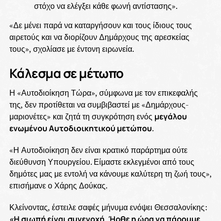
στόχο να ελέγξει κάθε φωνή αντίστασης».
«Δε μένει παρά να καταργήσουν και τους ίδιους τους
αιρετούς και να διορίζουν Δημάρχους της αρεσκείας
τους», σχολίασε με έντονη ειρωνεία.
Κάλεσμα σε μέτωπο
Η «Αυτοδιοίκηση Τώρα», σύμφωνα με τον επικεφαλής
της, δεν προτίθεται να συμβιβαστεί με «Δημάρχους-
μαριονέτες» και ζητά τη συγκρότηση ενός
μεγάλου
ενωμένου Αυτοδιοικητικού μετώπου
.
«Η Αυτοδιοίκηση δεν είναι κρατικό παράρτημα ούτε
διεύθυνση Υπουργείου. Είμαστε εκλεγμένοι από τους
δημότες μας με εντολή να κάνουμε καλύτερη τη ζωή τους»,
επισήμανε ο Χάρης Δούκας.
Κλείνοντας, έστειλε σαφές μήνυμα ενόψει Θεσσαλονίκης:
«Η σιωπή είναι συνενοχή. Ήρθε η ώρα να πάρουμε