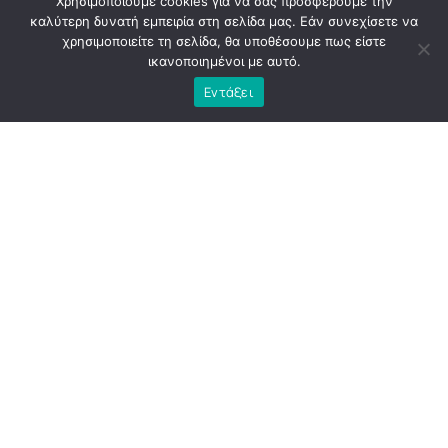
Χρησιμοποιούμε cookies για να σας προσφέρουμε την
καλύτερη δυνατή εμπειρία στη σελίδα μας. Εάν συνεχίσετε να
χρησιμοποιείτε τη σελίδα, θα υποθέσουμε πως είστε
ικανοποιημένοι με αυτό.
Εντάξει
Η
Αθήνα
εκείνη την περίοδο κουβαλούσε την κόπωση
μιας διοίκησης που, παρά τις υψηλές προσδοκίες, άφησε
πίσω της περισσότερα ερωτήματα παρά απαντήσεις. Το
εμβληματικό έργο του «
Μεγάλου
Περιπάτου
», που
παρουσιάστηκε ως τομή για την πόλη, κατέληξε να γίνει
αντικείμενο έντονης κοινωνικής και πολιτικής
αμφισβήτησης. Οι παρεμβάσεις αναθεωρήθηκαν,