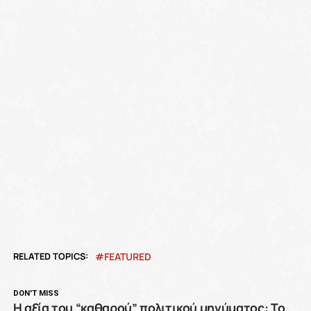
RELATED TOPICS:
FEATURED
DON'T MISS
Η αξία του “καθαρού” πολιτικού μηνύματος: Το