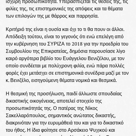
ισχυρή προσωπικότητα. Υπερασπίζεται τις θέσεις της, τις
φιλίες της, τις επιστημονικές της απόψεις και τα θέματα
των επιλογών της με θάρρος και παρρησία.
Κριτήριό της είναι η ουσία και όχι το τι θα πουν οι άλλοι.
Απόδειξη τούτου, είναι το γεγονός ότι ενώ επελέγη από
την κυβέρνηση του ΣΥΡΙΖΑ το 2018 για την προεδρία του
Συμβουλίου της Επικρατείας, δημόσια παρουσίασε λίγο
καιρό αργότερα βιβλίο του Ευάγγελου Βενιζέλου, με τον
οποίο συνδέεται με πολύχρονη φιλία, ενώ πάρα πολλές
φορές έχει μετάσχει σε επιστημονικά συνέδρια μαζί με τον
κ. Βενιζέλο, εισηγούμενη θέματα νομικά και θεσμικά.
Η θεσμική της προσήλωση, παιδί άλλωστε σπουδαίας
δικαστικής οικογένειας, αποτελεί στοιχείο της
προσωπικότητάς της. Ο πατέρας της Νίκος
Σακελλαρόπουλος, σημαντικός ανώτατος δικαστής,
διακρινόταν για την ευρυμάθειά του και για το δικαστικό
του ήθος. Η ίδια φοίτησε στο Αρσάκειο Ψυχικού και