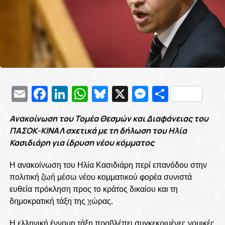
Email
Facebook
LinkedIn
WhatsApp
Bluesky
X
Messenge
Μοιρασ
Ανακοίνωση του Τομέα Θεσμών και Διαφάνειας του
ΠΑΣΟΚ-ΚΙΝΑΛ σχετικά με τη δήλωση του Ηλία
Κασιδιάρη για ίδρυση νέου κόμματος
Η ανακοίνωση του Ηλία Κασιδιάρη περί επανόδου στην
πολιτική ζωή μέσω νέου κομματικού φορέα συνιστά
ευθεία πρόκληση προς το κράτος δικαίου και τη
δημοκρατική τάξη της χώρας.
Η ελληνική έννομη τάξη προβλέπει συγκεκριμένες νομικές