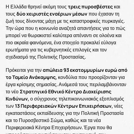
Η Ελλάδα θρηνεί ακόμη τους
τρεις πυροσβέστες
και
τους
δύο χειριστές εναέριων μέσων
που έχασαν τη
ζωή τους δίνοντας μάχη με τις καταστροφικές πυρκαγιές.
Την ώρα που η κοινωνία αναζητά απαντήσεις για το πώς
μπορεί να θωρακιστεί καλύτερα απέναντι σε ολοένα και
πιο ακραία φαινόμενα, ένα στοιχείο προκαλεί εύλογα
ερωτήματα για τις κυβερνητικές επιλογές και τον
σχεδιασμό της Πολιτικής Προστασίας.
Πρόκειται για την
απώλεια 93 εκατομμυρίων ευρώ από
το Ταμείο Ανάκαμψης
, κονδύλια που προορίζονταν για
έργα κρίσιμης σημασίας. Ανάμεσά τους περιλαμβάνονταν
το νέο
Στρατηγικό Εθνικό Κέντρο Διαχείρισης
Κινδύνων
, ο σύγχρονος τηλεπικοινωνιακός εξοπλισμός
των
13 Περιφερειακών Κέντρων Επιχειρήσεων
, νέες
εγκαταστάσεις εκπαίδευσης για την Πολιτική Προστασία
και το Πυροσβεστικό Σώμα, καθώς και τα νέα
Περιφερειακά Κέντρα Επιχειρήσεων. Έργα που θα