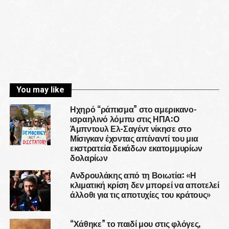
You may like
Ηχηρό “ράπισμα” στο αμερικανο-
ισραηλινό λόμπυ στις ΗΠΑ:Ο
Άμπντουλ Ελ-Σαγέντ νίκησε στο
Μίσιγκαν έχοντας απέναντί του μια
εκστρατεία δεκάδων εκατομμυρίων
δολαρίων
Ανδρουλάκης από τη Βοιωτία: «Η
κλιματική κρίση δεν μπορεί να αποτελεί
άλλοθι για τις αποτυχίες του κράτους»
“Χάθηκε” το παιδί μου στις φλόγες,