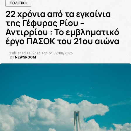
ΠΟΛΙΤΙΚΗ
22 χρόνια από τα εγκαίνια
της Γέφυρας Ρίου –
Αντιρρίου : Το εμβληματικό
έργο ΠΑΣΟΚ του 21ου αιώνα
Published
11 ώρες ago
on
07/08/2026
By
NEWSROOM