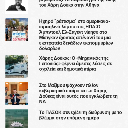
του Χάρη Δούκα στην Αθήνα
Ηχηρό “ράπισμα” στο αμερικανο-
ισραηλινό λόμπυ στις ΗΠΑ:Ο
Άμπντουλ Ελ-Σαγέντ νίκησε στο
Μίσιγκαν έχοντας απέναντί του μια
εκστρατεία δεκάδων εκατομμυρίων
δολαρίων
Χάρης Δούκας: Ο «Μηχανικός της
Γειτονιάς» φέρνει άμεσες λύσεις σε
σχολεία και δημοτικά κτίρια
Στο Μαξίμου ψάχνουν πλέον
κυβερνητικό εταίρο και ..ο Χάρης
Δούκας είναι αυτός που εγκλώβισε τη
ΝΔ
Το ΠΑΣΟΚ συνεχίζει τη διεύρυνση με το
βλέμμα στην επόμενη ημέρα