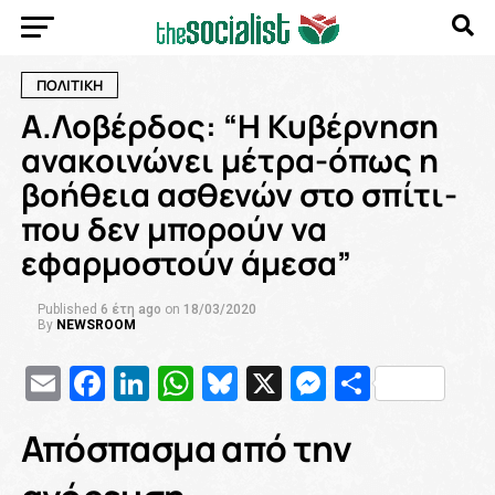
ΠΟΛΙΤΙΚΗ
Α.Λοβέρδος: “Η Κυβέρνηση
ανακοινώνει μέτρα-όπως η
βοήθεια ασθενών στο σπίτι-
που δεν μπορούν να
εφαρμοστούν άμεσα”
Published
6 έτη ago
on
18/03/2020
By
NEWSROOM
Email
Facebook
LinkedIn
WhatsApp
Bluesky
X
Messenge
Μοιρασ
Απόσπασμα από την