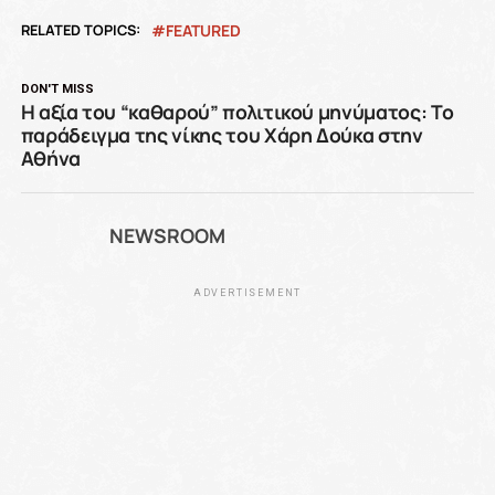
RELATED TOPICS:
FEATURED
DON'T MISS
Η αξία του “καθαρού” πολιτικού μηνύματος: Το
παράδειγμα της νίκης του Χάρη Δούκα στην
Αθήνα
NEWSROOM
ADVERTISEMENT