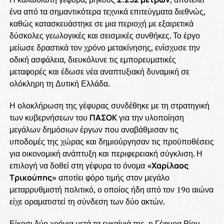
ένα από τα σημαντικότερα τεχνικά επιτεύγματα διεθνώς,
καθώς κατασκευάστηκε σε μια περιοχή με εξαιρετικά
δύσκολες γεωλογικές και σεισμικές συνθήκες. Το έργο
μείωσε δραστικά τον χρόνο μετακίνησης, ενίσχυσε την
οδική ασφάλεια, διευκόλυνε τις εμπορευματικές
μεταφορές και έδωσε νέα αναπτυξιακή δυναμική σε
ολόκληρη τη Δυτική Ελλάδα.
Η ολοκλήρωση της γέφυρας συνδέθηκε με τη στρατηγική
των κυβερνήσεων του
ΠΑΣΟΚ
για την υλοποίηση
μεγάλων δημόσιων έργων που αναβάθμισαν τις
υποδομές της χώρας και δημιούργησαν τις προϋποθέσεις
για οικονομική ανάπτυξη και περιφερειακή σύγκλιση. Η
επιλογή να δοθεί στη γέφυρα το όνομα
«Χαρίλαος
Τρικούπης»
αποτίει φόρο τιμής στον μεγάλο
μεταρρυθμιστή πολιτικό, ο οποίος ήδη από τον 19ο αιώνα
είχε οραματιστεί τη σύνδεση των δύο ακτών.
Είκοσι δύο χρόνια μετά τα εγκαίνιά της, η Γέφυρα Ρίου –