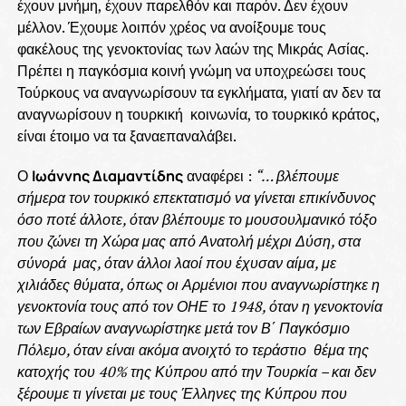
έχουν μνήμη, έχουν παρελθόν και παρόν. Δεν έχουν
μέλλον. Έχουμε λοιπόν χρέος να ανοίξουμε τους
φακέλους της γενοκτονίας των λαών της Μικράς Ασίας.
Πρέπει η παγκόσμια κοινή γνώμη να υποχρεώσει τους
Τούρκους να αναγνωρίσουν τα εγκλήματα, γιατί αν δεν τα
αναγνωρίσουν η τουρκική κοινωνία, το τουρκικό κράτος,
είναι έτοιμο να τα ξαναεπαναλάβει.
Ο
Ιωάννης Διαμαντίδης
αναφέρει :
“… βλέπουμε
σήμερα τον τουρκικό επεκτατισμό να γίνεται επικίνδυνος
όσο ποτέ άλλοτε, όταν βλέπουμε το μουσουλμανικό τόξο
που ζώνει τη Χώρα μας από Ανατολή μέχρι Δύση, στα
σύνορά μας, όταν άλλοι λαοί που έχυσαν αίμα, με
χιλιάδες θύματα, όπως οι Αρμένιοι που αναγνωρίστηκε η
γενοκτονία τους από τον ΟΗΕ το 1948, όταν η γενοκτονία
των Εβραίων αναγνωρίστηκε μετά τον Β΄ Παγκόσμιο
Πόλεμο, όταν είναι ακόμα ανοιχτό το τεράστιο θέμα της
κατοχής του 40% της Κύπρου από την Τουρκία – και δεν
ξέρουμε τι γίνεται με τους Έλληνες της Κύπρου που