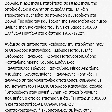
Βουλής, η ερώτηση μετατρέπεται σε επερώτηση, της
οποίας όμως η συζήτηση αναβάλλεται. Τελικά η
επερώτηση συζητείται σε πολύωρη συνεδρίαση στη
Βουλή “με θέμα την καθιέρωση της 19ης Μαίου ως ημέρα
μνήμης της γενοκτονίας που έγινε σε βάρος 350.000
Ελλήνων Ποντίων στο διάστημα 1916-1922”.
Ανάμεσα σε αυτούς που κατέθεσαν την επερώτηση ήταν
οι Θεόδωρος Κατσανέβας, Στέλιος Παπαθεμελής,
Θεόδωρος Πάγκαλος, Γιώργος Παπανδρέου,Χάρης
Καστανίδης,Μάκης Κουρής, Ευάγγελος
Γιαννόπουλος,Γιώργος Πασχαλίδης, Νίκος Ακριτίδης,
Λευtέρης Κωνσταντινίδης, Παναγιώγης Κρητικός. Η
αναγνώριση της γενοκτονίας αποτελούσε, σύμφωνα με
τον εισηγητή του ΠΑΣΟΚ Θεόδωρο Κατσανέβα, αφενός
“υποχρέωση στην εθνική μνήμη και στοιχείο γόνιμης
πολιτικής”, ο οποίος επισημαίνει ότι : “Η ύπαρξη 300.000
ή και περισσοτέρων Ελλήνων, Ρωμιών,
κρυπτοχριστιανών ή εκμουσουλμανισμένων στην