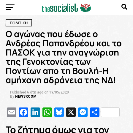
ΠΟΛΙΤΙΚΗ
Ο αγώνας που έδωσε ο
Ανδρέας Παπανδρέου και το
ΠΑΣΟΚ για την αναγνώριση
της Γενοκτονίας των
Ποντίων απο τη Βουλή-Η
αμήχανη αδράνεια της ΝΔ!
Published
6 έτη ago
on
19/05/2020
By
NEWSROOM
Email
Facebook
LinkedIn
WhatsApp
Bluesky
X
Messenge
Μοιρασ
Το ζήτημα όμως για τον