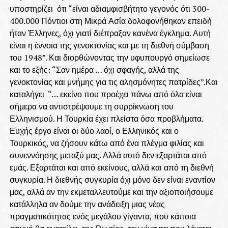
υποστηρίζει ότι “είναι αδιαμφισβήτητο γεγονός ότι 300-
400.000 Πόντιοι στη Μικρά Ασία δολοφονήθηκαν επειδή
ήταν Έλληνες, όχι γιατί διέπραξαν κανένα έγκλημα. Αυτή
είναι η έννοια της γενοκτονίας και με τη διεθνή σύμβαση
του 1948”. Και διορθώνοντας την υφυπουργό σημείωσε
και το εξής: “Σαν ημέρα … όχι σφαγής, αλλά της
γενοκτονίας και μνήμης για τις αλησμόνητες πατρίδες”.Και
καταλήγει “… εκείνο που προέχει πάνω από όλα είναι
σήμερα να αντιστρέψουμε τη συρρίκνωση του
Ελληνισμού. Η Τουρκία έχει πλείστα όσα προβλήματα.
Ευχής έργο είναι οι δύο λαοί, ο Ελληνικός και ο
Τουρκικός, να ζήσουν κάτω από ένα πλέγμα φιλίας και
συνεννόησης μεταξύ μας. Αλλά αυτό δεν εξαρτάται από
εμάς. Εξαρτάται και από εκείνους, αλλά και από τη διεθνή
συγκυρία. Η διεθνής συγκυρία όχι μόνο δεν είναι εναντίον
μας, αλλά αν την εκμεταλλευτούμε και την αξιοποιήσουμε
κατάλληλα αν δούμε την ανάδειξη μιας νέας
πραγματικότητας ενός μεγάλου γίγαντα, που κάποια