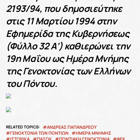
2193/94, που δημοσιεύτηκε
στις 11 Μαρτίου 1994 στην
Εφημερίδα της Κυβερνήσεως
(Φύλλο 32 Α’) καθιερώνει την
19η Μαΐου ως Ημέρα Μνήμης
της Γενοκτονίας των Ελλήνων
του Πόντου.
RELATED TOPICS:
ΑΝΔΡΕΑΣ ΠΑΠΑΝΔΡΕΟΥ
ΓΕΝΟΚΤΟΝΙΑ ΤΩΝ ΠΟΝΤΙΩΝ
ΗΜΕΡΑ ΜΝΗΜΗΣ
ΙΣΤΟΡΙΚΆ
ΠΑΣΟΚ
ΠΟΝΤΙΑΚΗ ΓΕΝΟΚΤΟΝΙΑ
ΦΕΚ