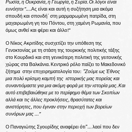
Ρωσία, η Ουκρανία, η Γεωργία, η Συρία. Οι λόγοι είναι
ευνόητοι”
.…Ας είναι και αυτή η συζήτηση μια ακόμα
σπουδή και σπονδή΄ στη μαρμαρωμένη πατρίδα, στη
μαχαιρωμένη γη του Πόντου, στη χαμένη Ρωμανία, που
όμως ανθεί και φέρει και άλλο!”
Ο Νίκος Ακριτίδης συσχετίζει την υπόθεση της
Γενοκτονίας με τη στάση της τουρκικής πολιτικής τάξης
στο Κουρδικό και στη γενικότερη πολιτική της γειτονικής
χώρας στα Βαλκάνια. Κεντρικό ρόλο παίζει το Μακεδονικό
ζήτημα στην επιχειρηματολογία του:
“Ζούμε ως Έθνος
μια πολύ κρίσιμη καμπή της ιστορικής μας πορείας και
συναντιόμαστε για μια ακόμη φορά με την ιστορία μας. Και
αυτό επιβεβαιώθηκε με το περίφημο θέμα των Σκοπίων
αλλά και τις άλλες προκλήσεις, θρασύτατες και
ανιστόρητες, που έγιναν στην περιοχή των βορείων
συνόρων μας …”
Ο Παναγιώτης Σγουρίδης αναφέρει ότι“… λαοί που δεν