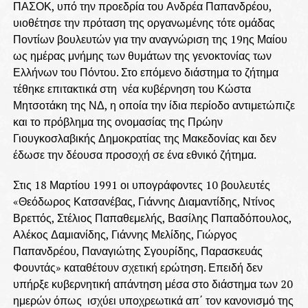
ΠΑΣΟΚ, υπό την προεδρία του Ανδρέα Παπανδρέου,
υιοθέτησε την πρόταση της οργανωμένης τότε ομάδας
Ποντίων βουλευτών για την αναγνώριση της 19ης Μαίου
ως ημέρας μνήμης των θυμάτων της γενοκτονίας των
Ελλήνων του Πόντου. Στο επόμενο διάστημα το ζήτημα
τέθηκε επιτακτικά στη νέα κυβέρνηση του Κώστα
Μητσοτάκη της ΝΔ, η οποία την ίδια περίοδο αντιμετώπιζε
και το πρόβλημα της ονομασίας της Πρώην
Γιουγκοσλαβικής Δημοκρατίας της Μακεδονίας και δεν
έδωσε την δέουσα προσοχή σε ένα εθνικό ζήτημα.
Στις 18 Μαρτίου 1991 οι υπογράφοντες 10 βουλευτές
«Θεόδωρος Κατσανέβας, Γιάννης Διαμαντίδης, Ντίνος
Βρεττός, Στέλιος Παπαθεμελής, Βασίλης Παπαδόπουλος,
Αλέκος Δαμιανίδης, Γιάννης Μελίδης, Γιώργος
Παπανδρέου, Παναγιώτης Σγουρίδης, Παρασκευάς
Φουντάς» καταθέτουν σχετική ερώτηση. Επειδή δεν
υπήρξε κυβερνητική απάντηση μέσα στο διάστημα των 20
ημερών όπως ισχύει υποχρεωτικά απ΄ τον κανονισμό της