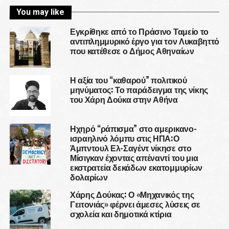
You may like
Εγκρίθηκε από το Πράσινο Ταμείο το
αντιπλημμυρικό έργο για τον Λυκαβηττό
που κατέθεσε ο Δήμος Αθηναίων
Η αξία του “καθαρού” πολιτικού
μηνύματος: Το παράδειγμα της νίκης
του Χάρη Δούκα στην Αθήνα
Ηχηρό “ράπισμα” στο αμερικανο-
ισραηλινό λόμπυ στις ΗΠΑ:Ο
Άμπντουλ Ελ-Σαγέντ νίκησε στο
Μίσιγκαν έχοντας απέναντί του μια
εκστρατεία δεκάδων εκατομμυρίων
δολαρίων
Χάρης Δούκας: Ο «Μηχανικός της
Γειτονιάς» φέρνει άμεσες λύσεις σε
σχολεία και δημοτικά κτίρια