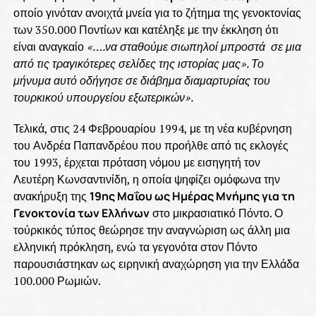
οποίο γινόταν ανοιχτά μνεία για το ζήτημα της γενοκτονίας
των 350.000 Ποντίων και κατέληξε με την έκκληση ότι
είναι αναγκαίο
«….να σταθούμε σιωπηλοί μπροστά σε μια
από τις τραγικότερες σελίδες της ιστορίας μας». Το
μήνυμα αυτό οδήγησε σε διάβημα διαμαρτυρίας του
τουρκικού υπουργείου εξωτερικών».
Τελικά, στις 24 Φεβρουαρίου 1994, με τη νέα κυβέρνηση
του Ανδρέα Παπανδρέου που προήλθε από τις εκλογές
του 1993, έρχεται πρόταση νόμου με εισηγητή τον
Λευτέρη Κωνσαντινίδη, η οποία ψηφίζει ομόφωνα την
ανακήρυξη της
19ης Μαΐου ως Ημέρας Μνήμης για τη
Γενοκτονία των Ελλήνων
στο μικρασιατικό Πόντο. Ο
τούρκικός τύπος θεώρησε την αναγνώριση ως άλλη μια
ελληνική πρόκληση, ενώ τα γεγονότα στον Πόντο
παρουσιάστηκαν ως ειρηνική αναχώρηση για την Ελλάδα
100.000 Ρωμιών.