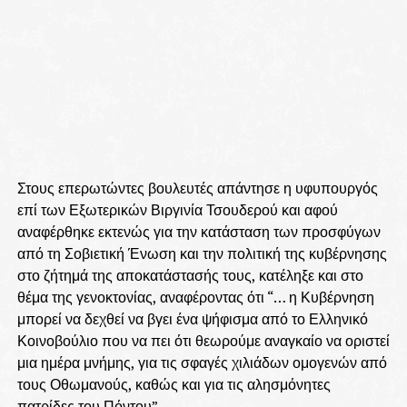
Στους επερωτώντες βουλευτές απάντησε η υφυπουργός
επί των Εξωτερικών Βιργινία Τσουδερού και αφού
αναφέρθηκε εκτενώς για την κατάσταση των προσφύγων
από τη Σοβιετική Ένωση και την πολιτική της κυβέρνησης
στο ζήτημά της αποκατάστασής τους, κατέληξε και στο
θέμα της γενοκτονίας, αναφέροντας ότι “… η Κυβέρνηση
μπορεί να δεχθεί να βγει ένα ψήφισμα από το Ελληνικό
Κοινοβούλιο που να πει ότι θεωρούμε αναγκαίο να οριστεί
μια ημέρα μνήμης, για τις σφαγές χιλιάδων ομογενών από
τους Οθωμανούς, καθώς και για τις αλησμόνητες
πατρίδες του Πόντου”.