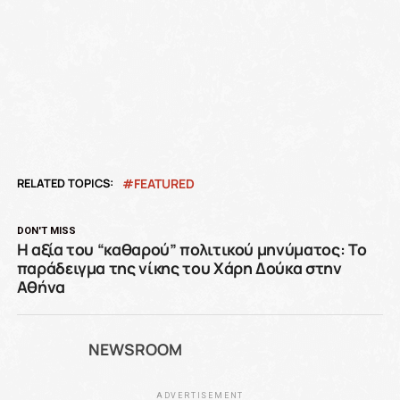
RELATED TOPICS:
FEATURED
DON'T MISS
Η αξία του “καθαρού” πολιτικού μηνύματος: Το
παράδειγμα της νίκης του Χάρη Δούκα στην
Αθήνα
NEWSROOM
ADVERTISEMENT