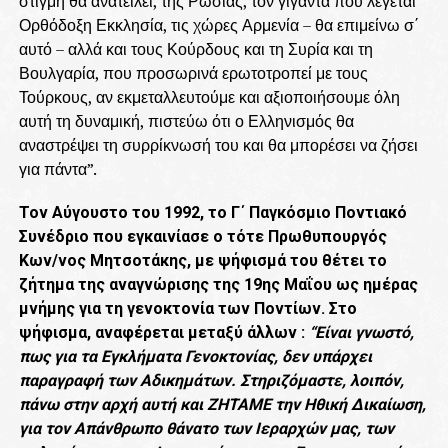
στιγμή θα ανατείλει, της Ρωσίας, τον γίγαντα που λέγεται
Ορθόδοξη Εκκλησία, τις χώρες Αρμενία – θα επιμείνω σ΄
αυτό – αλλά και τους Κούρδους και τη Συρία και τη
Βουλγαρία, που προσωρινά ερωτοτροπεί με τους
Τούρκους, αν εκμεταλλευτούμε και αξιοποιήσουμε όλη
αυτή τη δυναμική, πιστεύω ότι ο Ελληνισμός θα
αναστρέψει τη συρρίκνωσή του και θα μπορέσει να ζήσει
για πάντα”.
Τον Αύγουστο του 1992, το Γ΄ Παγκόσμιο Ποντιακό
Συνέδριο που εγκαινίασε ο τότε Πρωθυπουργός
Κων/νος Μητσοτάκης
, με ψήφισμά του θέτει το
ζήτημα της αναγνώρισης της 19ης Μαΐου ως ημέρας
μνήμης για τη γενοκτονία των Ποντίων. Στο
ψήφισμα, αναφέρεται μεταξύ άλλων :
“Είναι γνωστό,
πως για τα Εγκλήματα Γενοκτονίας, δεν υπάρχει
παραγραφή των Αδικημάτων. Στηριζόμαστε, λοιπόν,
πάνω στην αρχή αυτή και ΖΗΤΑΜΕ την Ηθική Δικαίωση,
για τον Απάνθρωπο θάνατο των Ιεραρχών μας, των