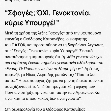
“Σφαγές; ΌΧΙ, Γενοκτονία,
κύριε Υπουργέ!”
Μετά τη χρήση της λέξης “σφαγές” από την υφυπουργό
επενέβη ο Θεόδωρος Κατσανέβας, ο εισηγητής
του
ΠΑΣΟΚ
, και προσπάθησε να τη διορθώσει λέγοντας
ότι: “Σφαγές; Γενοκτονία, κυρία Υπουργέ”. Σε αυτό
ανταπάντησε η υφυπουργός ότι
“η λέξη γενοκτονία έχει
μια ευρύτερη έννοια, σημαίνει γενοκτονία ολόκληρου του
έθνους. Οι Πόντιοι είναι ένα πολύτιμο μέρος”.
Αμέσως
παρενέβη ο Νίκος Ακριτίδης ρωτώντας: “Που το λέει
αυτό…” Η υφυπουργός ζήτησε να μην τη διακόπτουν και
συνεχίζοντας είπε “… διότι πραγματικά η σφαγή των
Ποντίων υπήρξε πριν και απ΄ αυτήν των Αρμενίων. Και
είναι κάτι το οποίο κακώς δεν είναι γνωστό”.
Στη δευτερολογία του ο Θόδωρος Κατσανέβας