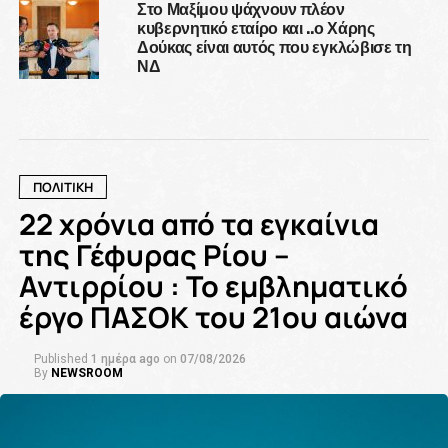
Στο Μαξίμου ψάχνουν πλέον
κυβερνητικό εταίρο και ..ο Χάρης
Δούκας είναι αυτός που εγκλώβισε τη
ΝΔ
ΠΟΛΙΤΙΚΗ
22 χρόνια από τα εγκαίνια
της Γέφυρας Ρίου –
Αντιρρίου : Το εμβληματικό
έργο ΠΑΣΟΚ του 21ου αιώνα
Published
1 ημέρα ago
on
07/08/2026
By
NEWSROOM