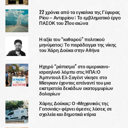
22 χρόνια από τα εγκαίνια της Γέφυρας
Ρίου – Αντιρρίου : Το εμβληματικό έργο
ΠΑΣΟΚ του 21ου αιώνα
Η αξία του “καθαρού” πολιτικού
μηνύματος: Το παράδειγμα της νίκης
του Χάρη Δούκα στην Αθήνα
Ηχηρό “ράπισμα” στο αμερικανο-
ισραηλινό λόμπυ στις ΗΠΑ:Ο
Άμπντουλ Ελ-Σαγέντ νίκησε στο
Μίσιγκαν έχοντας απέναντί του μια
εκστρατεία δεκάδων εκατομμυρίων
δολαρίων
Χάρης Δούκας: Ο «Μηχανικός της
Γειτονιάς» φέρνει άμεσες λύσεις σε
σχολεία και δημοτικά κτίρια