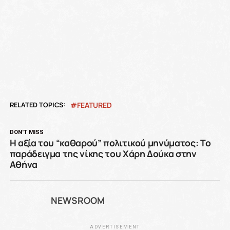
RELATED TOPICS:
FEATURED
DON'T MISS
Η αξία του “καθαρού” πολιτικού μηνύματος: Το
παράδειγμα της νίκης του Χάρη Δούκα στην
Αθήνα
NEWSROOM
ADVERTISEMENT