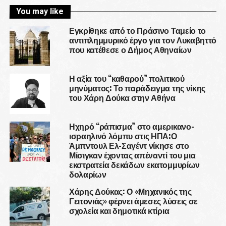
You may like
Εγκρίθηκε από το Πράσινο Ταμείο το
αντιπλημμυρικό έργο για τον Λυκαβηττό
που κατέθεσε ο Δήμος Αθηναίων
Η αξία του “καθαρού” πολιτικού
μηνύματος: Το παράδειγμα της νίκης
του Χάρη Δούκα στην Αθήνα
Ηχηρό “ράπισμα” στο αμερικανο-
ισραηλινό λόμπυ στις ΗΠΑ:Ο
Άμπντουλ Ελ-Σαγέντ νίκησε στο
Μίσιγκαν έχοντας απέναντί του μια
εκστρατεία δεκάδων εκατομμυρίων
δολαρίων
Χάρης Δούκας: Ο «Μηχανικός της
Γειτονιάς» φέρνει άμεσες λύσεις σε
σχολεία και δημοτικά κτίρια