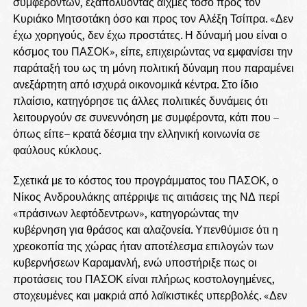
συμφερόντων, εξαπολύοντας αιχμές τόσο προς τον
Κυριάκο Μητσοτάκη όσο και προς τον Αλέξη Τσίπρα. «Δεν
έχω χορηγούς, δεν έχω προστάτες. Η δύναμή μου είναι ο
κόσμος του ΠΑΣΟΚ», είπε, επιχειρώντας να εμφανίσει την
παράταξή του ως τη μόνη πολιτική δύναμη που παραμένει
ανεξάρτητη από ισχυρά οικονομικά κέντρα. Στο ίδιο
πλαίσιο, κατηγόρησε τις άλλες πολιτικές δυνάμεις ότι
λειτουργούν σε συνεννόηση με συμφέροντα, κάτι που –
όπως είπε– κρατά δέσμια την ελληνική κοινωνία σε
φαύλους κύκλους.
Σχετικά με το κόστος του προγράμματος του ΠΑΣΟΚ, ο
Νίκος Ανδρουλάκης απέρριψε τις αιτιάσεις της ΝΔ περί
«πράσινων λεφτόδεντρων», κατηγορώντας την
κυβέρνηση για θράσος και αλαζονεία. Υπενθύμισε ότι η
χρεοκοπία της χώρας ήταν αποτέλεσμα επιλογών των
κυβερνήσεων Καραμανλή, ενώ υποστήριξε πως οι
προτάσεις του ΠΑΣΟΚ είναι πλήρως κοστολογημένες,
στοχευμένες και μακριά από λαϊκιστικές υπερβολές. «Δεν