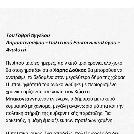
Του Γαβρή Άγγελου
Δημοσιογράφου – Πολιτικού Επικοινωνιολόγου –
Αναλυτή
Περίπου τέτοιες ημέρες, πριν από τρία χρόνια, ελάχιστοι
θα στοιχημάτιζαν ότι ο
Χάρης Δούκας
θα μπορούσε να
ανατρέψει τα δεδομένα στον μεγαλύτερο δήμο της χώρας.
Η υποψηφιότητά του ανακοινώθηκε με περιορισμένο
χρονικό ορίζοντα, απέναντι στον
Κώστα
Μπακογιάννη,
έναν εν ενεργεία δήμαρχο με ισχυρό
κομματικό μηχανισμό, μεγάλη αναγνωρισιμότητα και την
πολιτική στήριξη της κυβερνητικής παράταξης. Για
αρκετούς, η μάχη έμοιαζε εκ των προτέρων χαμένη.
Η πολιτική, όμως, έχει αποδείξει πολλές φορές ότι δεν