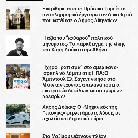
Εγκρίθηκε από το Πράσινο Ταμείο το
αντιπλημμυρικό έργο για τον Λυκαβηττό
που κατέθεσε ο Δήμος Αθηναίων
Η αξία του “καθαρού” πολιτικού
μηνύματος: Το παράδειγμα της νίκης
του Χάρη Δούκα στην Αθήνα
Ηχηρό “ράπισμα” στο αμερικανο-
ισραηλινό λόμπυ στις ΗΠΑ:Ο
Άμπντουλ Ελ-Σαγέντ νίκησε στο
Μίσιγκαν έχοντας απέναντί του μια
εκστρατεία δεκάδων εκατομμυρίων
δολαρίων
Χάρης Δούκας: Ο «Μηχανικός της
Γειτονιάς» φέρνει άμεσες λύσεις σε
σχολεία και δημοτικά κτίρια
Στο Μαξίμου ψάχνουν πλέον