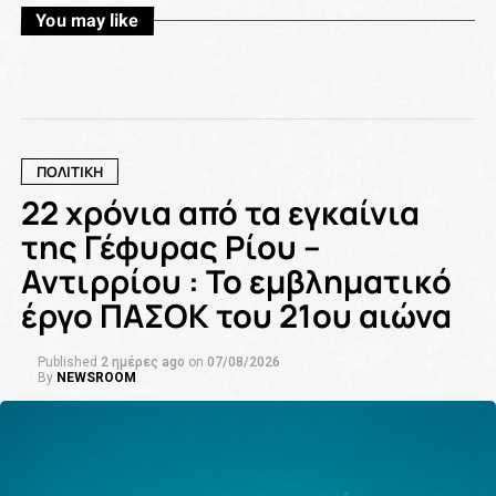
You may like
ΠΟΛΙΤΙΚΗ
22 χρόνια από τα εγκαίνια
της Γέφυρας Ρίου –
Αντιρρίου : Το εμβληματικό
έργο ΠΑΣΟΚ του 21ου αιώνα
Published
2 ημέρες ago
on
07/08/2026
By
NEWSROOM