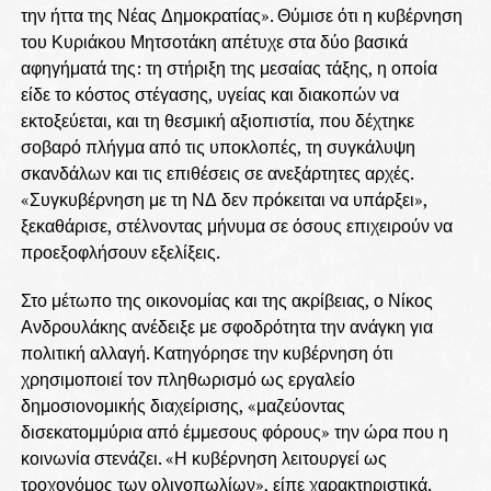
την ήττα της Νέας Δημοκρατίας». Θύμισε ότι η κυβέρνηση
του Κυριάκου Μητσοτάκη απέτυχε στα δύο βασικά
αφηγήματά της: τη στήριξη της μεσαίας τάξης, η οποία
είδε το κόστος στέγασης, υγείας και διακοπών να
εκτοξεύεται, και τη θεσμική αξιοπιστία, που δέχτηκε
σοβαρό πλήγμα από τις υποκλοπές, τη συγκάλυψη
σκανδάλων και τις επιθέσεις σε ανεξάρτητες αρχές.
«Συγκυβέρνηση με τη ΝΔ δεν πρόκειται να υπάρξει»,
ξεκαθάρισε, στέλνοντας μήνυμα σε όσους επιχειρούν να
προεξοφλήσουν εξελίξεις.
Στο μέτωπο της οικονομίας και της ακρίβειας, ο Νίκος
Ανδρουλάκης ανέδειξε με σφοδρότητα την ανάγκη για
πολιτική αλλαγή. Κατηγόρησε την κυβέρνηση ότι
χρησιμοποιεί τον πληθωρισμό ως εργαλείο
δημοσιονομικής διαχείρισης, «μαζεύοντας
δισεκατομμύρια από έμμεσους φόρους» την ώρα που η
κοινωνία στενάζει. «Η κυβέρνηση λειτουργεί ως
τροχονόμος των ολιγοπωλίων», είπε χαρακτηριστικά.