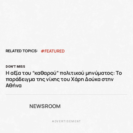
RELATED TOPICS:
FEATURED
DON'T MISS
Η αξία του “καθαρού” πολιτικού μηνύματος: Το
παράδειγμα της νίκης του Χάρη Δούκα στην
Αθήνα
NEWSROOM
ADVERTISEMENT