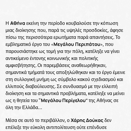
Η
Αθήνα
εκείνη την περίοδο κουβαλούσε την κόπωση
μιας διοίκησης που, παρά τις υψηλές προσδοκίες, άφησε
πίσω της περισσότερα ερωτήματα παρά απαντήσεις. Το
εμβληματικό έργο του «
Μεγάλου
Περιπάτου
», που
παρουσιάστηκε ως τομή για την πόλη, κατέληξε να γίνει
αντικείμενο έντονης κοινωνικής και πολιτικής
αμφισβήτησης. Οι παρεμβάσεις αναθεωρήθηκαν,
σημαντικά τμήματά τους αποξηλώθηκαν και το έργο έμεινε
στη συλλογική μνήμη ως σύμβολο κακού σχεδιασμού και
ελλιπούς διαβούλευσης. Σε συνδυασμό με την ελλειπή
διοίκηση και τα σημαντικά προβλήματα, κατέληξε να μείνει
ως η θητεία του “
Μεγάλου Περίγελου
” της Αθήνας σε
όλη την Ελλάδα…
Μέσα σε αυτό το περιβάλλον, ο
Χάρης Δούκας
δεν
επέλεξε την εύκολη αντιπολίτευση ούτε επένδυσε