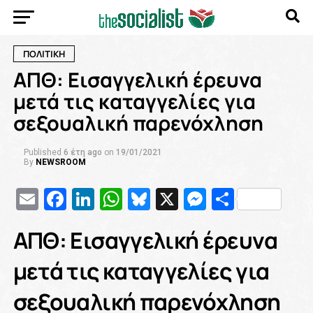
ΠΟΛΙΤΙΚΗ
ΑΠΘ: Εισαγγελική έρευνα
μετά τις καταγγελίες για
σεξουαλική παρενόχληση
Published
6 έτη ago
on
19/01/2021
By
NEWSROOM
Email
Facebook
LinkedIn
WhatsApp
Bluesky
X
Messenge
Μοιρασ
ΑΠΘ: Εισαγγελική έρευνα
μετά τις καταγγελίες για
σεξουαλική παρενόχληση