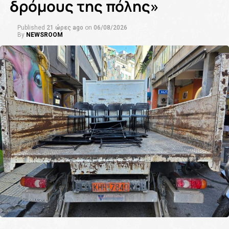
δρόμους της πόλης»
Published
21 ώρες ago
on
06/08/2026
By
NEWSROOM