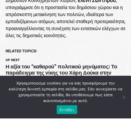
Δημόσιων Κοινοχρήστων Χώρων,
Ελένη Ζωντήρου
,
υπογράμμισε ότι η προστασία του δημόσιου χώρου και η
απρόσκοπτη μετακίνηση των πολιτών, ιδιαίτερα των
εμποδιζόμενων ατόμων, αποτελεί σταθερή προτεραιότητα,
προαναγγέλλοντας τη συνέχιση των εντατικών ελέγχων σε
όλες τις δημοτικές κοινότητες.
RELATED TOPICS:
UP NEXT
Η αξία του “καθαρού” πολιτικού μηνύματος: Το
παράδειγμα της νίκης του Χάρη Δούκα στην
Αθήνα
Χρησιμοποιούμε cookies για να σας προσφέρουμε την
DON'T MISS
καλύτερη δυνατή εμπειρία στη σελίδα μας. Εάν συνεχίσετε να
93 εκατ. ευρώ χάθηκαν από την Πολιτική
χρησιμοποιείτε τη σελίδα, θα υποθέσουμε πως είστε
Προστασία ενώ η χώρα μετρά νεκρούς στις
ικανοποιημένοι με αυτό.
φλόγες
Εντάξει
NEWSROOM