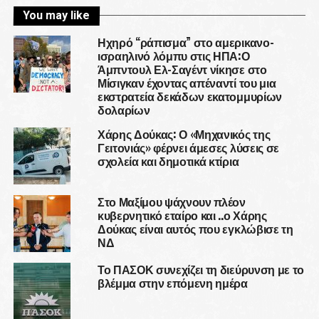
You may like
Ηχηρό “ράπισμα” στο αμερικανο-
ισραηλινό λόμπυ στις ΗΠΑ:Ο
Άμπντουλ Ελ-Σαγέντ νίκησε στο
Μίσιγκαν έχοντας απέναντί του μια
εκστρατεία δεκάδων εκατομμυρίων
δολαρίων
Χάρης Δούκας: Ο «Μηχανικός της
Γειτονιάς» φέρνει άμεσες λύσεις σε
σχολεία και δημοτικά κτίρια
Στο Μαξίμου ψάχνουν πλέον
κυβερνητικό εταίρο και ..ο Χάρης
Δούκας είναι αυτός που εγκλώβισε τη
ΝΔ
Το ΠΑΣΟΚ συνεχίζει τη διεύρυνση με το
βλέμμα στην επόμενη ημέρα