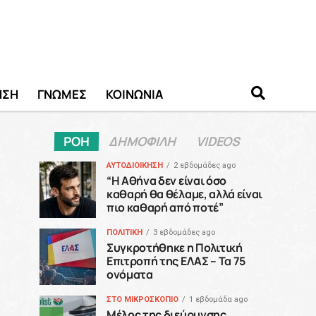
ΗΣΗ
ΓΝΩΜΕΣ
ΚΟΙΝΩΝΙΑ
ΡΟΗ
ΔΗΜΟΦΙΛΗ
VIDEOS
ΑΥΤΟΔΙΟΙΚΗΣΗ
2 εβδομάδες ago
“H Αθήνα δεν είναι όσο
καθαρή θα θέλαμε, αλλά είναι
πιο καθαρή από ποτέ”
ΠΟΛΙΤΙΚΗ
3 εβδομάδες ago
Συγκροτήθηκε η Πολιτική
Επιτροπή της ΕΛΑΣ – Τα 75
ονόματα
ΣΤΟ ΜΙΚΡΟΣΚΟΠΙΟ
1 εβδομάδα ago
Μέλος της διεύρυνσης