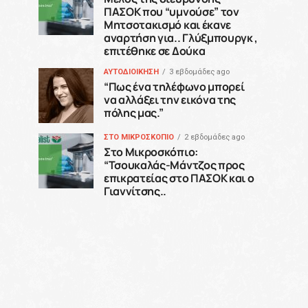
ΠΑΣΟΚ που “υμνούσε” τον
Μητσοτακισμό και έκανε
αναρτήση για.. Γλύξμπουργκ ,
επιτέθηκε σε Δούκα
ΑΥΤΟΔΙΟΙΚΗΣΗ
3 εβδομάδες ago
“Πως ένα τηλέφωνο μπορεί
να αλλάξει την εικόνα της
πόλης μας.”
ΣΤΟ ΜΙΚΡΟΣΚΟΠΙΟ
2 εβδομάδες ago
Στο Μικροσκόπιο:
“Τσουκαλάς-Μάντζος προς
επικρατείας στο ΠΑΣΟΚ και ο
Γιαννίτσης..