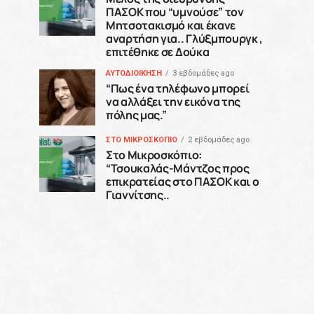
ΠΑΣΟΚ που “υμνούσε” τον
Μητσοτακισμό και έκανε
αναρτήση για.. Γλύξμπουργκ ,
επιτέθηκε σε Δούκα
ΑΥΤΟΔΙΟΙΚΗΣΗ
3 εβδομάδες ago
“Πως ένα τηλέφωνο μπορεί
να αλλάξει την εικόνα της
πόλης μας.”
ΣΤΟ ΜΙΚΡΟΣΚΟΠΙΟ
2 εβδομάδες ago
Στο Μικροσκόπιο:
“Τσουκαλάς-Μάντζος προς
επικρατείας στο ΠΑΣΟΚ και ο
Γιαννίτσης..