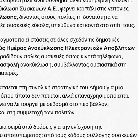
μετάβαση δεν είναι σύνθημα, αλλά καθημερινή επιλογή.
ύκλωση Συσκευών Α.Ε.
, φέρνει και πάλι στις γειτονιές
κλωσης
, δίνοντας στους πολίτες τη δυνατότητα να
ές συσκευές εύκολα, υπεύθυνα και κοντά στο σπίτι τους.
ραγματοποιεί στάσεις σε όλες σχεδόν τις δημοτικές
ύς Ημέρας Ανακύκλωσης Ηλεκτρονικών Αποβλήτων
αραδίδουν παλιές συσκευές όπως κινητά τηλέφωνα,
 για ασφαλή ανακύκλωση, συμβάλλοντας ουσιαστικά στη
ατερές.
μια
άσσεται στη συνολική στρατηγική του Δήμου για
, όπου τίποτα δεν πετιέται, αλλά επαναχρησιμοποιείται.
νει να λειτουργεί με σεβασμό στο περιβάλλον,
και στη συμμετοχή των πολιτών.
ια σειρά από δράσεις για την ενίσχυση της
κού αποτυπώματος: από τους κάδους συλλογής συσκευών