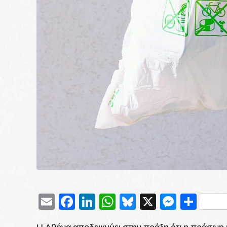
Email
Facebook
LinkedIn
WhatsApp
Bluesky
X
Messe
Μοι