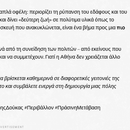
πλά οφέλη: περιορίζει τη ρύπανση του εδάφους και του
και δίνει «δεύτερη ζωή» σε πολύτιμα υλικά όπως το
πιο
συσκευή που ανακυκλώνεται, είναι ένα βήμα προς μια
κινά από τη συνείδηση των πολιτών – από εκείνους που
ι να συμμετέχουν. Γιατί η Αθήνα δεν χρειάζεται άλλο
βρίσκεται καθημερινά σε διαφορετικές γειτονιές της
 το και συμβάλετε ενεργά στη δημιουργία μιας πόλης
ρηςΔούκας #Περιβάλλον #ΠράσινηΜετάβαση
VERTISEMENT