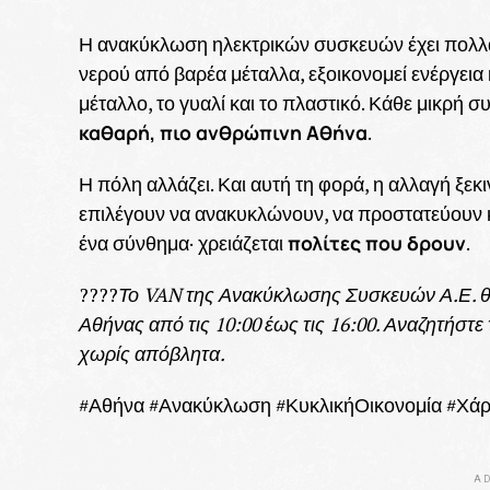
Η ανακύκλωση ηλεκτρικών συσκευών έχει πολλα
νερού από βαρέα μέταλλα, εξοικονομεί ενέργεια 
μέταλλο, το γυαλί και το πλαστικό. Κάθε μικρή 
καθαρή, πιο ανθρώπινη Αθήνα
.
Η πόλη αλλάζει. Και αυτή τη φορά, η αλλαγή ξε
επιλέγουν να ανακυκλώνουν, να προστατεύουν κα
πολίτες που δρουν
ένα σύνθημα· χρειάζεται
.
????
Το VAN της Ανακύκλωσης Συσκευών Α.Ε. θα 
Αθήνας από τις 10:00 έως τις 16:00. Αναζητήστε
χωρίς απόβλητα.
#Αθήνα #Ανακύκλωση #ΚυκλικήΟικονομία #Χά
AD