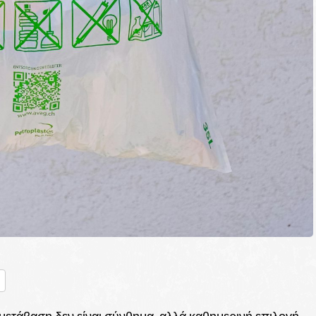
nger
ραστείτε