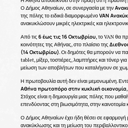
Η Αθήνα αποδεικνύει στην πράξη ότι η πράσινη 
Ανακ
Ο Δήμος Αθηναίων, σε συνεργασία με την
VAN Ανακύ
της πόλης το ειδικά διαμορφωμένο
ανακυκλώσουν μικρές ηλεκτρικές και ηλεκτρονικ
6 έως τις 16 Οκτωβρίου
Από τις
, το VAN θα π
Διεθνο
κοινότητες της Αθήνας, στο πλαίσιο της
(14 Οκτωβρίου)
. Οι δημότες θα μπορούν να π
tablet, μίξερ, τοστιέρες, λαμπτήρες και τόνερ
μείωση των αποβλήτων που καταλήγουν σε χωμ
Η πρωτοβουλία αυτή δεν είναι μεμονωμένη. Εντ
Αθήνα πρωτοπόρο στην κυκλική οικονομία
Στόχος είναι η δημιουργία μιας πόλης που μαθαί
επενδύοντας στη βιωσιμότητα, στην καινοτομία 
Ο Δήμος Αθηναίων έχει ήδη θέσει σε εφαρμογή μ
ανακύκλωσης και τη μείωση του περιβαλλοντι