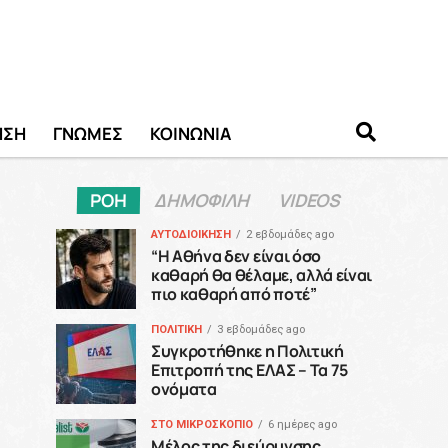
ΗΣΗ
ΓΝΩΜΕΣ
ΚΟΙΝΩΝΙΑ
ΡΟΗ
ΔΗΜΟΦΙΛΗ
VIDEOS
ΑΥΤΟΔΙΟΙΚΗΣΗ
2 εβδομάδες ago
“H Αθήνα δεν είναι όσο
καθαρή θα θέλαμε, αλλά είναι
πιο καθαρή από ποτέ”
ΠΟΛΙΤΙΚΗ
3 εβδομάδες ago
Συγκροτήθηκε η Πολιτική
Επιτροπή της ΕΛΑΣ – Τα 75
ονόματα
ΣΤΟ ΜΙΚΡΟΣΚΟΠΙΟ
6 ημέρες ago
Μέλος της διεύρυνσης