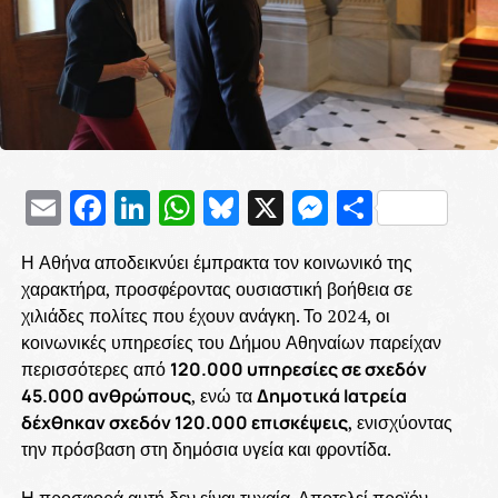
Email
Facebook
LinkedIn
WhatsApp
Bluesky
X
Messenge
Μοιρασ
Η Αθήνα αποδεικνύει έμπρακτα τον κοινωνικό της
χαρακτήρα, προσφέροντας ουσιαστική βοήθεια σε
χιλιάδες πολίτες που έχουν ανάγκη. Το 2024, οι
κοινωνικές υπηρεσίες του Δήμου Αθηναίων παρείχαν
περισσότερες από
120.000 υπηρεσίες σε σχεδόν
45.000 ανθρώπους
, ενώ τα
Δημοτικά Ιατρεία
δέχθηκαν σχεδόν 120.000 επισκέψεις
, ενισχύοντας
την πρόσβαση στη δημόσια υγεία και φροντίδα.
Η προσφορά αυτή δεν είναι τυχαία. Αποτελεί προϊόν