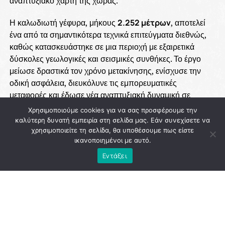
αναπτυξιακό χάρτη της χώρας.
Η καλωδιωτή γέφυρα, μήκους
2.252 μέτρων
, αποτελεί
ένα από τα σημαντικότερα τεχνικά επιτεύγματα διεθνώς,
καθώς κατασκευάστηκε σε μια περιοχή με εξαιρετικά
δύσκολες γεωλογικές και σεισμικές συνθήκες. Το έργο
μείωσε δραστικά τον χρόνο μετακίνησης, ενίσχυσε την
οδική ασφάλεια, διευκόλυνε τις εμπορευματικές
μεταφορές και έδωσε νέα αναπτυξιακή δυναμική σε
ολόκληρη τη Δυτική Ελλάδα.
Χρησιμοποιούμε cookies για να σας προσφέρουμε την
καλύτερη δυνατή εμπειρία στη σελίδα μας. Εάν συνεχίσετε να
Η ολοκλήρωση της γέφυρας συνδέθηκε με τη στρατηγική
χρησιμοποιείτε τη σελίδα, θα υποθέσουμε πως είστε
των κυβερνήσεων του
ΠΑΣΟΚ
για την υλοποίηση
ικανοποιημένοι με αυτό.
μεγάλων δημόσιων έργων που αναβάθμισαν τις
Εντάξει
υποδομές της χώρας και δημιούργησαν τις προϋποθέσεις
για οικονομική ανάπτυξη και περιφερειακή σύγκλιση. Η
επιλογή να δοθεί στη γέφυρα το όνομα
«Χαρίλαος
Τρικούπης»
αποτίει φόρο τιμής στον μεγάλο
μεταρρυθμιστή πολιτικό, ο οποίος ήδη από τον 19ο αιώνα