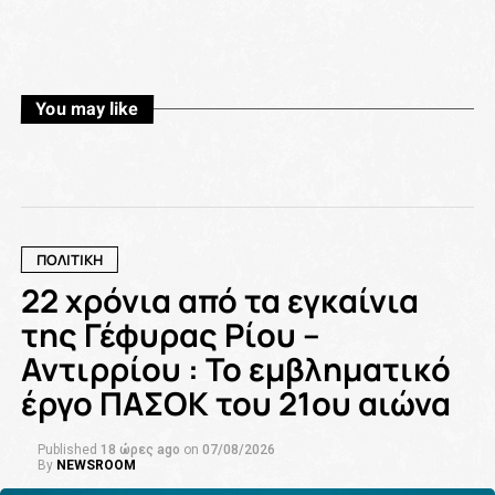
You may like
ΠΟΛΙΤΙΚΗ
22 χρόνια από τα εγκαίνια
της Γέφυρας Ρίου –
Αντιρρίου : Το εμβληματικό
έργο ΠΑΣΟΚ του 21ου αιώνα
Published
18 ώρες ago
on
07/08/2026
By
NEWSROOM