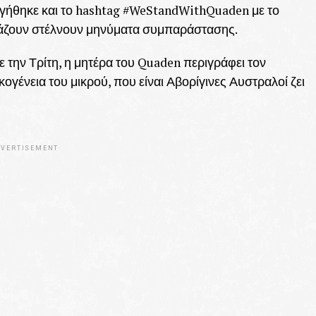
υργήθηκε και το hashtag #WeStandWithQuaden με το
ράζουν στέλνουν μηνύματα συμπαράστασης.
ε την Τρίτη, η μητέρα του Quaden περιγράφει τον
κογένεια του μικρού, που είναι Αβορίγινες Αυστραλοί ζει
VERTISEMENT