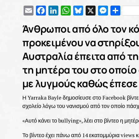
Email
Facebook
LinkedIn
WhatsApp
Bluesky
X
Messe
Μοι
Άνθρωποι από όλο τον κ
προκειμένου να στηρίξου
Αυστραλία έπειτα από τη
τη μητέρα του στο οποίο 
με λυγμούς καθώς έπεσε 
Η Yarraka Bayle δημοσίευσε στο Facebook βίντεο
σχολείο λόγω του νανισμού από τον οποίο πάσχ
«Αυτό κάνει το bullying», λέει στο βίντεο η μητέρ
Το βίντεο έχει πάνω από 14 εκατομμύρια views 