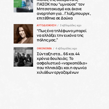
ΠΑΣΟΚ που “υμνούσε” τον
Μητσοτακισμό και έκανε
αναρτήση για.. Γλύξμπουργκ ,
επιτέθηκε σε Δούκα
ΑΥΤΟΔΙΟΙΚΗΣΗ
3 εβδομάδες ago
“Πως ένα τηλέφωνο μπορεί
να αλλάξει την εικόνα της
πόλης μας.”
ΟΙΚΟΝΟΜΙΑ
4 εβδομάδες ago
Σύνταξη στα… 66 και 44
χρόνια δουλειάς; Το
ασφαλιστικό «ναρκοπέδιο»
που πλησιάζει και η αγωνία
χιλιάδων εργαζομένων