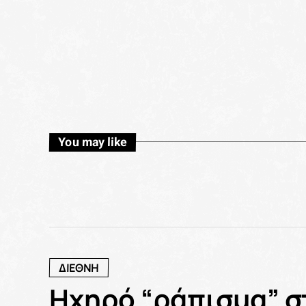
You may like
ΔΙΕΘΝΗ
Ηχηρό “ράπισμα” σ