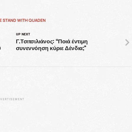
E STAND WITH QUADEN
UP NEXT
Γ.Τσιτσιλιάνος: “Ποιά έντιμη
συνεννόηση κύριε Δένδια;”
η
VERTISEMENT