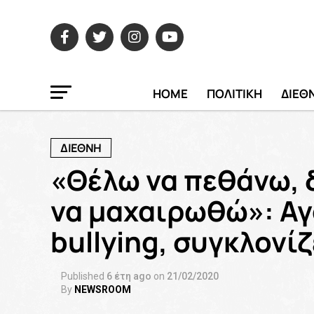
HOME
ΠΟΛΙΤΙΚΗ
ΔΙΕΘ
ΔΙΕΘΝΗ
«Θέλω να πεθάνω, 
να μαχαιρωθώ»: Αγ
bullying, συγκλονίζ
Published
6 έτη ago
on
21/02/2020
By
NEWSROOM