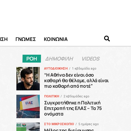
ΗΣΗ
ΓΝΩΜΕΣ
ΚΟΙΝΩΝΙΑ
ΡΟΗ
ΔΗΜΟΦΙΛΗ
VIDEOS
ΑΥΤΟΔΙΟΙΚΗΣΗ
1 εβδομάδα ago
“H Αθήνα δεν είναι όσο
καθαρή θα θέλαμε, αλλά είναι
πιο καθαρή από ποτέ”
ΠΟΛΙΤΙΚΗ
2 εβδομάδες ago
Συγκροτήθηκε η Πολιτική
Επιτροπή της ΕΛΑΣ – Τα 75
ονόματα
ΣΤΟ ΜΙΚΡΟΣΚΟΠΙΟ
5 ημέρες ago
Μέλος της διεύρυνσης