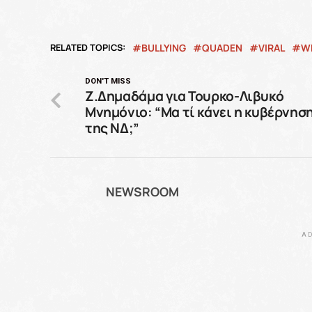
RELATED TOPICS:
BULLYING
QUADEN
VIRAL
W
DON'T MISS
Ζ.Δημαδάμα για Τουρκο-Λιβυκό
Μνημόνιο: “Μα τί κάνει η κυβέρνησ
της ΝΔ;”
NEWSROOM
AD