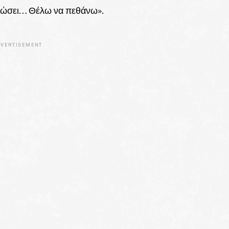
οτώσει… Θέλω να πεθάνω».
VERTISEMENT