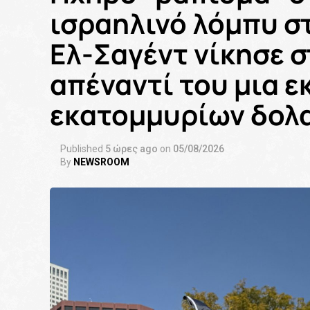
ισραηλινό λόμπυ σ
Ελ-Σαγέντ νίκησε σ
απέναντί του μια 
εκατομμυρίων δολ
Published
5 ώρες ago
on
05/08/2026
By
NEWSROOM