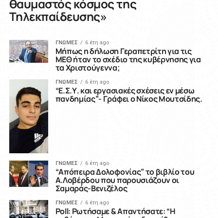
θαυμαστός κόσμος της
Τηλεκπαίδευσης»
ΓΝΩΜΕΣ
6 έτη ago
Μήπως η δήλωση Γεραπετρίτη για τις
ΜΕΘ ήταν το σχέδιο της κυβέρνησης για
τα Χριστούγεννα;
ΓΝΩΜΕΣ
6 έτη ago
“Ε.Σ.Υ. και εργασιακές σχέσεις εν μέσω
πανδημίας”- Γράφει ο Νίκος Μουτσίδης.
ΓΝΩΜΕΣ
6 έτη ago
“Απόπειρα Δολοφονίας” το βιβλίο του
Α.Λοβέρδου που παρουσιάζουν οι
Σαμαράς-Βενιζέλος
ΓΝΩΜΕΣ
6 έτη ago
Poll: Ρωτήσαμε & Απαντήσατε: “Η