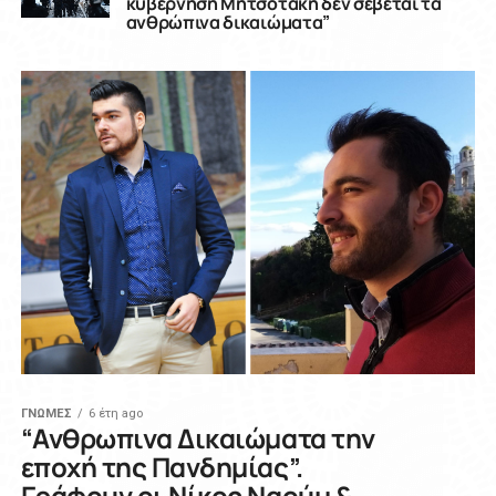
κυβέρνηση Μητσοτάκη δεν σέβεται τα
ανθρώπινα δικαιώματα”
ΓΝΩΜΕΣ
6 έτη ago
“Ανθρωπινα Δικαιώματα την
εποχή της Πανδημίας”.
Γράφουν οι Νίκος Ναούμ &