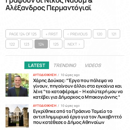
Αλέξανδρος Περμαντόγιαϊ
PAGE 124 OF 125
« FIRST
‹ PREVIOUS
120
121
122
123
124
125
NEXT ›
LATEST
TRENDING
VIDEOS
ΑΥΤΟΔΙΟΙΚΗΣΗ
10 ώρες ago
Χάρης Δούκας: “Έργα που πάλεψα να
γίνουν, πηγαίνουν άλλοι στα εγκαίνια και
λένε “το καταφέραμε – Η καλύτερή μου να
κατέβει για Δήμαρχος ο Μπακογιάννης “
ΑΥΤΟΔΙΟΙΚΗΣΗ
10 ώρες ago
Εγκρίθηκε από το Πράσινο Ταμείο το
αντιπλημμυρικό έργο για τον Λυκαβηττό
που κατέθεσε ο Δήμος Αθηναίων