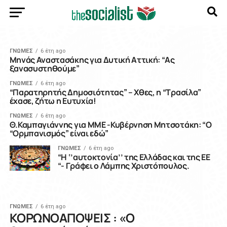
ΓΝΩΜΕΣ
6 έτη ago
Μηνάς Αναστασάκης για Δυτική Αττική: “Ας
ξανασυστηθούμε”
ΓΝΩΜΕΣ
6 έτη ago
“Παρατηρητής Δημοσιότητας” – Χθες, η “Τρασίλα”
έχασε, ζήτω η Ευτυχία!
ΓΝΩΜΕΣ
6 έτη ago
Θ.Καμπαγιάννης για ΜΜΕ -Κυβέρνηση Μητσοτάκη: “Ο
“Ορμπανισμός” είναι εδώ”
ΓΝΩΜΕΣ
6 έτη ago
“Η ‘’αυτοκτονία’’ της Ελλάδας και της ΕΕ
“- Γράφει ο Λάμπης Χριστόπουλος.
ΓΝΩΜΕΣ
6 έτη ago
ΚΟΡΩΝΟΑΠΟΨΕΙΣ : «Ο