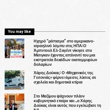
You may like
Ηχηρό “ράπισμα” στο αμερικανο-
ισραηλινό λόμπυ στις ΗΠΑ:Ο
Άμπντουλ Ελ-Σαγέντ νίκησε στο
Μίσιγκαν έχοντας απέναντί του μια
εκστρατεία δεκάδων εκατομμυρίων
δολαρίων
Χάρης Δούκας: Ο «Μηχανικός της
Γειτονιάς» φέρνει άμεσες λύσεις σε
σχολεία και δημοτικά κτίρια
Στο Μαξίμου ψάχνουν πλέον
κυβερνητικό εταίρο και ..ο Χάρης
Δούκας είναι αυτός που εγκλώβισε τη
ΝΔ