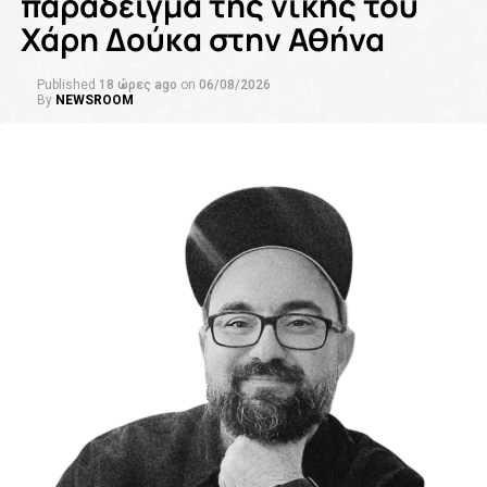
παράδειγμα της νίκης του
Χάρη Δούκα στην Αθήνα
Published
18 ώρες ago
on
06/08/2026
By
NEWSROOM