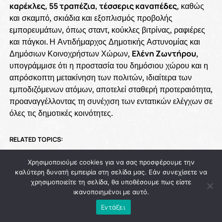
καρέκλες, 55 τραπέζια, τέσσερις καναπέδες
, καθώς
και σκαμπό, σκιάδια και εξοπλισμός προβολής
εμπορευμάτων, όπως σταντ, κούκλες βιτρίνας, ραφιέρες
και πάγκοι. Η Αντιδήμαρχος Δημοτικής Αστυνομίας και
Δημόσιων Κοινοχρήστων Χώρων,
Ελένη Ζωντήρου
,
υπογράμμισε ότι η προστασία του δημόσιου χώρου και η
απρόσκοπτη μετακίνηση των πολιτών, ιδιαίτερα των
εμποδιζόμενων ατόμων, αποτελεί σταθερή προτεραιότητα,
προαναγγέλλοντας τη συνέχιση των εντατικών ελέγχων σε
όλες τις δημοτικές κοινότητες.
RELATED TOPICS:
UP NEXT
Χρησιμοποιούμε cookies για να σας προσφέρουμε την
Η αξία του “καθαρού” πολιτικού μηνύματος: Το
καλύτερη δυνατή εμπειρία στη σελίδα μας. Εάν συνεχίσετε να
παράδειγμα της νίκης του Χάρη Δούκα στην
χρησιμοποιείτε τη σελίδα, θα υποθέσουμε πως είστε
Αθήνα
ικανοποιημένοι με αυτό.
DON'T MISS
Εντάξει
93 εκατ. ευρώ χάθηκαν από την Πολιτική
Προστασία ενώ η χώρα μετρά νεκρούς στις