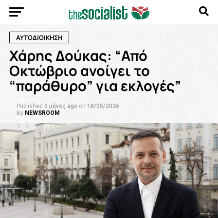
ΑΥΤΟΔΙΟΙΚΗΣΗ
Χάρης Δούκας: “Από
Οκτώβριο ανοίγει το
“παράθυρο” για εκλογές”
Published
3 μήνες ago
on
18/05/2026
By
NEWSROOM