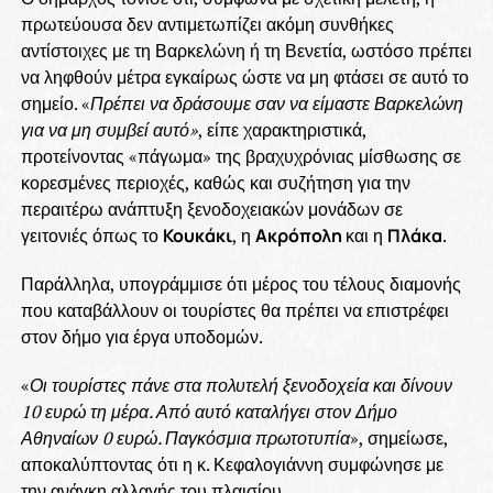
πρωτεύουσα δεν αντιμετωπίζει ακόμη συνθήκες
αντίστοιχες με τη Βαρκελώνη ή τη Βενετία, ωστόσο πρέπει
να ληφθούν μέτρα εγκαίρως ώστε να μη φτάσει σε αυτό το
σημείο. «
Πρέπει να δράσουμε σαν να είμαστε Βαρκελώνη
για να μη συμβεί αυτό»
, είπε χαρακτηριστικά,
προτείνοντας «πάγωμα» της βραχυχρόνιας μίσθωσης σε
κορεσμένες περιοχές, καθώς και συζήτηση για την
περαιτέρω ανάπτυξη ξενοδοχειακών μονάδων σε
γειτονιές όπως το
Κουκάκι
, η
Ακρόπολη
και η
Πλάκα
.
Παράλληλα, υπογράμμισε ότι μέρος του τέλους διαμονής
που καταβάλλουν οι τουρίστες θα πρέπει να επιστρέφει
στον δήμο για έργα υποδομών.
«
Οι τουρίστες πάνε στα πολυτελή ξενοδοχεία και δίνουν
10 ευρώ τη μέρα. Από αυτό καταλήγει στον Δήμο
Αθηναίων 0 ευρώ. Παγκόσμια πρωτοτυπία
», σημείωσε,
αποκαλύπτοντας ότι η κ. Κεφαλογιάννη συμφώνησε με
την ανάγκη αλλαγής του πλαισίου.