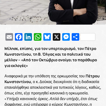
Email
Facebook
LinkedIn
WhatsApp
Bluesky
X
Messenge
Μοιρασ
Μίλησε, επίσης, για τον υπερτουρισμό, τον Πέτρο
Κωνσταντίνου, τη Β. Όλγας και το πολιτικό του
μέλλον – «Από τον Οκτώβριο ανοίγει το παράθυρο
για εκλογές»
Αναφορικά με την υπόθεση της ορκωμοσίας του
Πέτρου
Κωνσταντίνου
, ο κ. Δούκας διευκρίνισε ότι η διαδικασία
επαναλήφθηκε αποκλειστικά για τυπικούς λόγους, καθώς,
όπως είπε, είχε προηγηθεί κανονικά η ορκωμοσία.
«
Υπήρξε κανονικός όρκος. Απλά δεν υπήρξε, έτσι όπως
διαφάνηκε, ενώ υπέγραψε ο κύριος Κωνσταντίνου, η