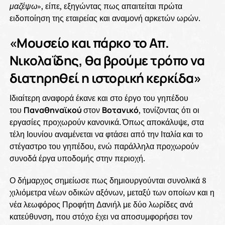
μαζέψω
», είπε, εξηγώντας πως απαιτείται πρώτα
ειδοποίηση της εταιρείας και αναμονή αρκετών ωρών.
«Μουσείο και πάρκο το Απ.
Νικολαΐδης, θα βρούμε τρόπο να
διατηρηθεί η ιστορική κερκίδα»
Ιδιαίτερη αναφορά έκανε και στο έργο του γηπέδου
του
Παναθηναϊκού
στον
Βοτανικό
, τονίζοντας ότι οι
εργασίες προχωρούν κανονικά. Όπως αποκάλυψε, στα
τέλη Ιουνίου αναμένεται να φτάσει από την Ιταλία και το
στέγαστρο του γηπέδου, ενώ παράλληλα προχωρούν
συνοδά έργα υποδομής στην περιοχή.
Ο δήμαρχος σημείωσε πως δημιουργούνται συνολικά 8
χιλιόμετρα νέων οδικών αξόνων, μεταξύ των οποίων και η
νέα λεωφόρος Προφήτη Δανιήλ με δύο λωρίδες ανά
κατεύθυνση, που στόχο έχει να αποσυμφορήσει τον