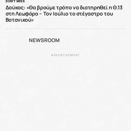
DON'T MISS
Δούκας: «Θα βρούμε τρόπο να διατηρηθεί η Θ.13
στη Λεωφόρο – Τον Ιούλιο το στέγαστρο του
Βοτανικού»
NEWSROOM
ADVERTISEMENT