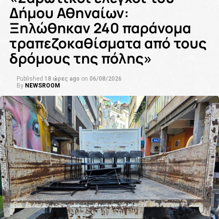
Δήμου Αθηναίων:
Ξηλώθηκαν 240 παράνομα
τραπεζοκαθίσματα από τους
δρόμους της πόλης»
Published
18 ώρες ago
on
06/08/2026
By
NEWSROOM