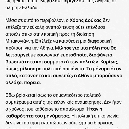
ως η θητεία του “
Μεγάλου Περίγελου
” της Αθήνας σε
όλη την Ελλάδα…
Μέσα σε αυτό το περιβάλλον, ο
Χάρης Δούκας
δεν
επέλεξε την εύκολη αντιπολίτευση ούτε επένδυσε
αποκλειστικά στην κριτική προς τη διοίκηση
Μπακογιάννη. Επέλεξε να καταθέσει μια διαφορετική
πρόταση για την Αθήνα.
Μίλησε για μια πόλη που θα
λειτουργεί με κοινωνική ευαισθησία, διαφάνεια,
βιωσιμότητα και συμμετοχή των πολιτών. Κυρίως,
όμως, μίλησε με πολιτική σαφήνεια. Το μήνυμα ήταν
απλό, κατανοητό και συνεπές: η Αθήνα μπορούσε να
αλλάξει πορεία.
Εδώ βρίσκεται ίσως το σημαντικότερο πολιτικό
συμπέρασμα αυτής της εκλογικής αναμέτρησης. Δεν ήταν
ο χρόνος που καθόρισε το αποτέλεσμα.
Ήταν η
καθαρότητα του μηνύματος.
Η πολιτική επικοινωνία
δεν είναι άσκηση εντυπώσεων ούτε ζήτημα διάρκειας.