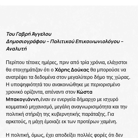
Του Γαβρή Άγγελου
Δημοσιογράφου – Πολιτικού Επικοινωνιολόγου –
Αναλυτή
Περίπου τέτοιες ημέρες, πριν από τρία χρόνια, ελάχιστοι
θα στοιχημάτιζαν ότι ο
Χάρης Δούκας
θα μπορούσε να
ανατρέψει τα δεδομένα στον μεγαλύτερο δήμο της χώρας.
Η υποψηφιότητά του ανακοινώθηκε με περιορισμένο
χρονικό ορίζοντα, απέναντι στον
Κώστα
Μπακογιάννη,
έναν εν ενεργεία δήμαρχο με ισχυρό
κομματικό μηχανισμό, μεγάλη αναγνωρισιμότητα και την
πολιτική στήριξη της κυβερνητικής παράταξης. Για
αρκετούς, η μάχη έμοιαζε εκ των προτέρων χαμένη.
Η πολιτική, όμως, έχει αποδείξει πολλές φορές ότι δεν