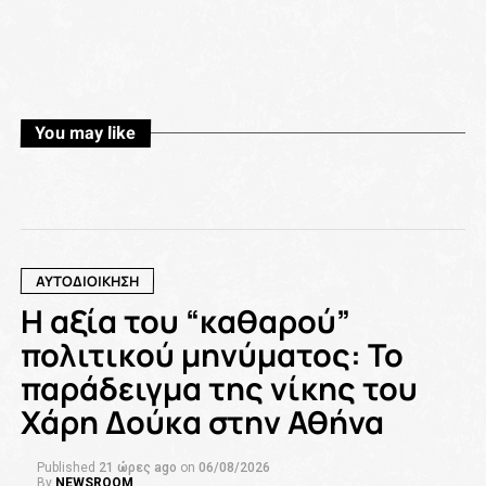
You may like
ΑΥΤΟΔΙΟΙΚΗΣΗ
Η αξία του “καθαρού”
πολιτικού μηνύματος: Το
παράδειγμα της νίκης του
Χάρη Δούκα στην Αθήνα
Published
21 ώρες ago
on
06/08/2026
By
NEWSROOM