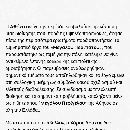
Η
Αθήνα
εκείνη την περίοδο κουβαλούσε την κόπωση
μιας διοίκησης που, παρά τις υψηλές προσδοκίες, άφησε
πίσω της περισσότερα ερωτήματα παρά απαντήσεις. Το
εμβληματικό έργο του «
Μεγάλου
Περιπάτου
», που
παρουσιάστηκε ως τομή για την πόλη, κατέληξε να γίνει
αντικείμενο έντονης κοινωνικής και πολιτικής
αμφισβήτησης. Οι παρεμβάσεις αναθεωρήθηκαν,
σημαντικά τμήματά τους αποξηλώθηκαν και το έργο έμεινε
στη συλλογική μνήμη ως σύμβολο κακού σχεδιασμού και
ελλιπούς διαβούλευσης. Σε συνδυασμό με την ελλειπή
διοίκηση και τα σημαντικά προβλήματα, κατέληξε να μείνει
ως η θητεία του “
Μεγάλου Περίγελου
” της Αθήνας σε
όλη την Ελλάδα…
Μέσα σε αυτό το περιβάλλον, ο
Χάρης Δούκας
δεν
επέλεξε την εύκολη αντιπολίτευση ούτε επένδυσε