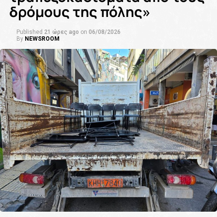
δρόμους της πόλης»
Published
21 ώρες ago
on
06/08/2026
By
NEWSROOM