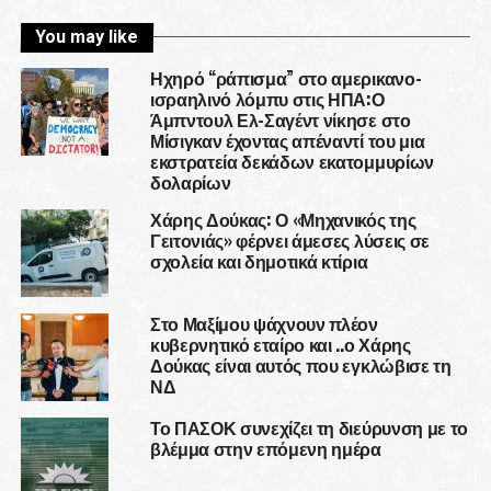
You may like
Ηχηρό “ράπισμα” στο αμερικανο-
ισραηλινό λόμπυ στις ΗΠΑ:Ο
Άμπντουλ Ελ-Σαγέντ νίκησε στο
Μίσιγκαν έχοντας απέναντί του μια
εκστρατεία δεκάδων εκατομμυρίων
δολαρίων
Χάρης Δούκας: Ο «Μηχανικός της
Γειτονιάς» φέρνει άμεσες λύσεις σε
σχολεία και δημοτικά κτίρια
Στο Μαξίμου ψάχνουν πλέον
κυβερνητικό εταίρο και ..ο Χάρης
Δούκας είναι αυτός που εγκλώβισε τη
ΝΔ
Το ΠΑΣΟΚ συνεχίζει τη διεύρυνση με το
βλέμμα στην επόμενη ημέρα