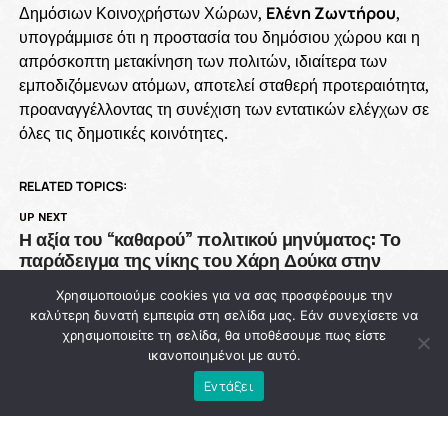
Δημόσιων Κοινοχρήστων Χώρων,
Ελένη Ζωντήρου
,
υπογράμμισε ότι η προστασία του δημόσιου χώρου και η
απρόσκοπτη μετακίνηση των πολιτών, ιδιαίτερα των
εμποδιζόμενων ατόμων, αποτελεί σταθερή προτεραιότητα,
προαναγγέλλοντας τη συνέχιση των εντατικών ελέγχων σε
όλες τις δημοτικές κοινότητες.
RELATED TOPICS:
UP NEXT
Η αξία του “καθαρού” πολιτικού μηνύματος: Το
παράδειγμα της νίκης του Χάρη Δούκα στην
Αθήνα
Χρησιμοποιούμε cookies για να σας προσφέρουμε την
DON'T MISS
καλύτερη δυνατή εμπειρία στη σελίδα μας. Εάν συνεχίσετε να
93 εκατ. ευρώ χάθηκαν από την Πολιτική
χρησιμοποιείτε τη σελίδα, θα υποθέσουμε πως είστε
Προστασία ενώ η χώρα μετρά νεκρούς στις
ικανοποιημένοι με αυτό.
φλόγες
Εντάξει
NEWSROOM