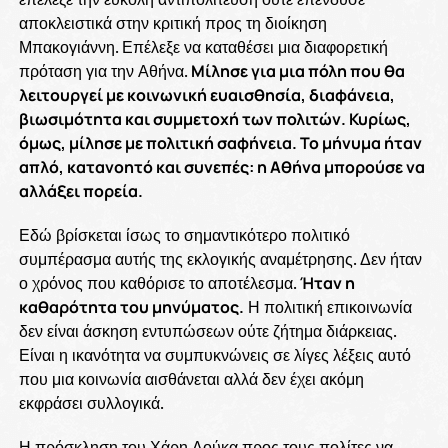
αποκλειστικά στην κριτική προς τη διοίκηση
Μπακογιάννη. Επέλεξε να καταθέσει μια διαφορετική
πρόταση για την Αθήνα.
Μίλησε για μια πόλη που θα
λειτουργεί με κοινωνική ευαισθησία, διαφάνεια,
βιωσιμότητα και συμμετοχή των πολιτών. Κυρίως,
όμως, μίλησε με πολιτική σαφήνεια. Το μήνυμα ήταν
απλό, κατανοητό και συνεπές: η Αθήνα μπορούσε να
αλλάξει πορεία.
Εδώ βρίσκεται ίσως το σημαντικότερο πολιτικό
συμπέρασμα αυτής της εκλογικής αναμέτρησης. Δεν ήταν
ο χρόνος που καθόρισε το αποτέλεσμα.
Ήταν η
καθαρότητα του μηνύματος.
Η πολιτική επικοινωνία
δεν είναι άσκηση εντυπώσεων ούτε ζήτημα διάρκειας.
Είναι η ικανότητα να συμπυκνώνεις σε λίγες λέξεις αυτό
που μια κοινωνία αισθάνεται αλλά δεν έχει ακόμη
εκφράσει συλλογικά.
Η πρόσκληση του Χάρη Δούκα προς τους πολίτες να