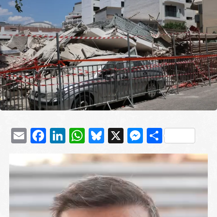
Email
Facebook
LinkedIn
WhatsApp
Bluesky
X
Messenge
Μοιρασ