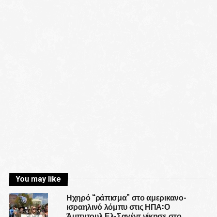
You may like
Ηχηρό “ράπισμα” στο αμερικανο-
ισραηλινό λόμπυ στις ΗΠΑ:Ο
Άμπντουλ Ελ-Σαγέντ νίκησε στο