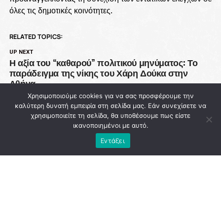
όλες τις δημοτικές κοινότητες.
RELATED TOPICS:
UP NEXT
Η αξία του “καθαρού” πολιτικού μηνύματος: Το
παράδειγμα της νίκης του Χάρη Δούκα στην
Αθήνα
Χρησιμοποιούμε cookies για να σας προσφέρουμε την
DON'T MISS
καλύτερη δυνατή εμπειρία στη σελίδα μας. Εάν συνεχίσετε να
93 εκατ. ευρώ χάθηκαν από την Πολιτική
χρησιμοποιείτε τη σελίδα, θα υποθέσουμε πως είστε
Προστασία ενώ η χώρα μετρά νεκρούς στις
ικανοποιημένοι με αυτό.
φλόγες
Εντάξει
NEWSROOM
ADVERTISEMENT