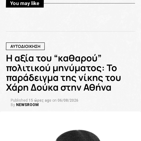
You may like
ΑΥΤΟΔΙΟΙΚΗΣΗ
Η αξία του “καθαρού”
πολιτικού μηνύματος: Το
παράδειγμα της νίκης του
Χάρη Δούκα στην Αθήνα
Published
15 ώρες ago
on
06/08/2026
By
NEWSROOM