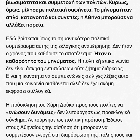
βιωσιμότητα και συμμετοχή των πολιτών. Κυρίως,
όμως, μίλησε με πολιτική σαφήνεια. Το μήνυμα ήταν
απλό, κατανοητό και συνεπές: η Αθήνα μπορούσε να
αλλάξει πορεία.
Εδώ βρίσκεται ίσως το σημαντικότερο πολιτικό
συμπέρασμα αυτής της εκλογικής αναμέτρησης. Δεν ήταν
ο χρόνος που καθόρισε το αποτέλεσμα.
Ήταν η
καθαρότητα του μηνύματος.
Η πολιτική επικοινωνία
δεν είναι άσκηση εντυπώσεων ούτε ζήτημα διάρκειας.
Είναι η ικανότητα να συμπυκνώνεις σε λίγες λέξεις αυτό
που μια κοινωνία αισθάνεται αλλά δεν έχει ακόμη
εκφράσει συλλογικά.
Η πρόσκληση του Χάρη Δούκα προς τους πολίτες να
«
ενώσουν δυνάμεις
» δεν λειτούργησε ως προεκλογικό
σύνθημα. Λειτούργησε ως πολιτική πρόταση. Έδωσε
στους Αθηναίους την αίσθηση ότι μπορούν να
συμμετέχουν ενεργά στη διαμόρφωση της πόλης τους και