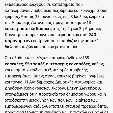
εκτεταμένους ελέγχους σε καταστήματα που
καταλαμβάνουν αυθαίρετα πεζοδρόμια και κοινόχρηστους
χώρους. Από τις 23 Ιουνίου έως τις 28 Ιουλίου, κλιμάκια
της Δημοτικής Αστυνομίας πραγματοποίησαν
13
επιχειρησιακές δράσεις
στις 1η, 2η και 3η Δημοτική
Κοινότητα, απομακρύνοντας περισσότερα από
240
παράνομα αντικείμενα
που εμπόδιζαν την ασφαλή
διέλευση πεζών και ατόμων με αναπηρία.
Στο πλαίσιο των ελέγχων απομακρύνθηκαν
155
καρέκλες, 55 τραπέζια, τέσσερις καναπέδες
, καθώς
και σκαμπό, σκιάδια και εξοπλισμός προβολής
εμπορευμάτων, όπως σταντ, κούκλες βιτρίνας, ραφιέρες
και πάγκοι. Η Αντιδήμαρχος Δημοτικής Αστυνομίας και
Δημόσιων Κοινοχρήστων Χώρων,
Ελένη Ζωντήρου
,
υπογράμμισε ότι η προστασία του δημόσιου χώρου και η
απρόσκοπτη μετακίνηση των πολιτών, ιδιαίτερα των
εμποδιζόμενων ατόμων, αποτελεί σταθερή προτεραιότητα,
προαναγγέλλοντας τη συνέχιση των εντατικών ελέγχων σε