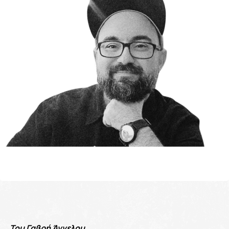
Του Γαβρή Άγγελου