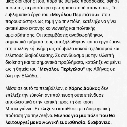
μιας διοίκησης που, παρά τις υψηλές προσδοκίες, άφησε
πίσω της περισσότερα ερωτήματα παρά απαντήσεις. Το
εμβληματικό έργο του «
Μεγάλου
Περιπάτου
», που
παρουσιάστηκε ως τομή για την πόλη, κατέληξε να γίνει
αντικείμενο έντονης κοινωνικής και πολιτικής
αμφισβήτησης. Οι παρεμβάσεις αναθεωρήθηκαν,
σημαντικά τμήματά τους αποξηλώθηκαν και το έργο έμεινε
στη συλλογική μνήμη ως σύμβολο κακού σχεδιασμού και
ελλιπούς διαβούλευσης. Σε συνδυασμό με την ελλειπή
διοίκηση και τα σημαντικά προβλήματα, κατέληξε να μείνει
ως η θητεία του “
Μεγάλου Περίγελου
” της Αθήνας σε
όλη την Ελλάδα…
Μέσα σε αυτό το περιβάλλον, ο
Χάρης Δούκας
δεν
επέλεξε την εύκολη αντιπολίτευση ούτε επένδυσε
αποκλειστικά στην κριτική προς τη διοίκηση
Μπακογιάννη. Επέλεξε να καταθέσει μια διαφορετική
πρόταση για την Αθήνα.
Μίλησε για μια πόλη που θα
λειτουργεί με κοινωνική ευαισθησία, διαφάνεια,