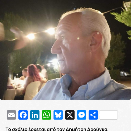
Email
Facebook
LinkedIn
WhatsApp
Bluesky
X
Messenge
Μοιρασ
Το σχόλιο έρχεται από τον Δημήτρη Δρούγκα
,