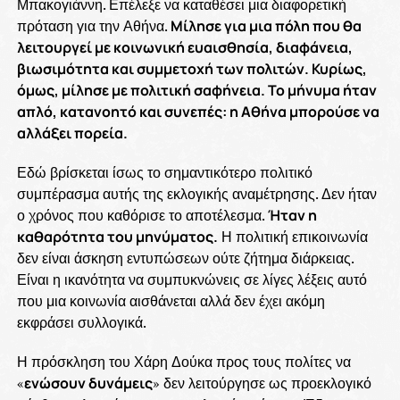
Μπακογιάννη. Επέλεξε να καταθέσει μια διαφορετική
πρόταση για την Αθήνα.
Μίλησε για μια πόλη που θα
λειτουργεί με κοινωνική ευαισθησία, διαφάνεια,
βιωσιμότητα και συμμετοχή των πολιτών. Κυρίως,
όμως, μίλησε με πολιτική σαφήνεια. Το μήνυμα ήταν
απλό, κατανοητό και συνεπές: η Αθήνα μπορούσε να
αλλάξει πορεία.
Εδώ βρίσκεται ίσως το σημαντικότερο πολιτικό
συμπέρασμα αυτής της εκλογικής αναμέτρησης. Δεν ήταν
ο χρόνος που καθόρισε το αποτέλεσμα.
Ήταν η
καθαρότητα του μηνύματος.
Η πολιτική επικοινωνία
δεν είναι άσκηση εντυπώσεων ούτε ζήτημα διάρκειας.
Είναι η ικανότητα να συμπυκνώνεις σε λίγες λέξεις αυτό
που μια κοινωνία αισθάνεται αλλά δεν έχει ακόμη
εκφράσει συλλογικά.
Η πρόσκληση του Χάρη Δούκα προς τους πολίτες να
«
ενώσουν δυνάμεις
» δεν λειτούργησε ως προεκλογικό