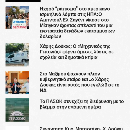
Ηχηρό “ράπισμα” στο αμερικανο-
ισραηλινό λόμπυ στις ΗΠΑ:Ο
Άμπντουλ Ελ-Σαγέντ νίκησε στο
Μίσιγκαν έχοντας απέναντί του μια
εκστρατεία δεκάδων εκατομμυρίων
δολαρίων
Χάρης Δούκας: Ο «Μηχανικός της
Γειτονιάς» φέρνει άμεσες λύσεις σε
σχολεία και δημοτικά κτίρια
Στο Μαξίμου ψάχνουν πλέον
κυβερνητικό εταίρο και ..ο Χάρης
Δούκας είναι αυτός που εγκλώβισε τη
ΝΔ
Το ΠΑΣΟΚ συνεχίζει τη διεύρυνση με το
βλέμμα στην επόμενη ημέρα
Συνάντηση Κυρ. Μητσοτάκη- Χ. Δούκα: