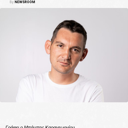
By
NEWSROOM
Γράφει ο Μπάμπης Καραγεωργίου