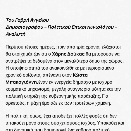
Του Γαβρή Άγγελου
Δημοσιογράφου – Πολιτικού Επικοινωνιολόγου –
Αναλυτή
Περίπου τέτοιες ημέρες, πριν από τρία χρόνια, ελάχιστοι
θα στοιχημάτιζαν ότι ο
Χάρης Δούκας
θα μπορούσε να
ανατρέψει τα δεδομένα στον μεγαλύτερο δήμο της χώρας.
Η υποψηφιότητά του ανακοινώθηκε με περιορισμένο
χρονικό ορίζοντα, απέναντι στον
Κώστα
Μπακογιάννη,
έναν εν ενεργεία δήμαρχο με ισχυρό
κομματικό μηχανισμό, μεγάλη αναγνωρισιμότητα και την
πολιτική στήριξη της κυβερνητικής παράταξης. Για
αρκετούς, η μάχη έμοιαζε εκ των προτέρων χαμένη.
Η πολιτική, όμως, έχει αποδείξει πολλές φορές ότι δεν
υπακούει μόνο στους συσχετισμούς ισχύος. Υπακούει και
στη δυναμική που δημιουργεί ένα καθαρό πολιτικό