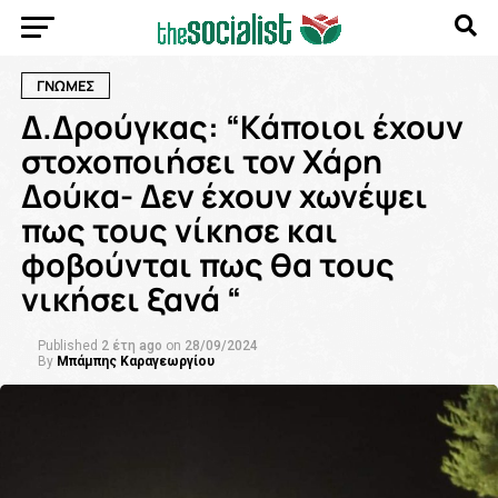
ΓΝΩΜΕΣ
Δ.Δρούγκας: “Κάποιοι έχουν
στοχοποιήσει τον Χάρη
Δούκα- Δεν έχουν χωνέψει
πως τους νίκησε και
φοβούνται πως θα τους
νικήσει ξανά “
Published
2 έτη ago
on
28/09/2024
By
Μπάμπης Καραγεωργίου