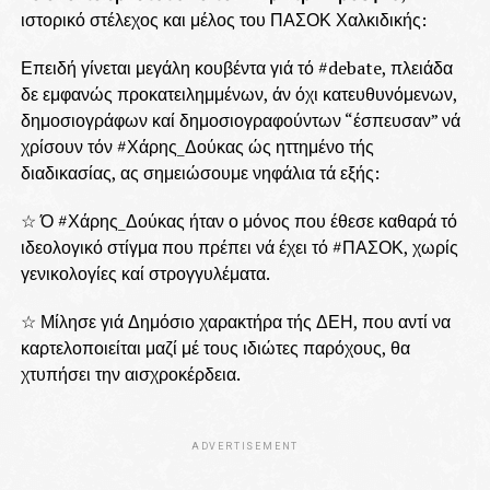
ιστορικό στέλεχος και μέλος του ΠΑΣΟΚ Χαλκιδικής:
Επειδή γίνεται μεγάλη κουβέντα γιά τό #debate, πλειάδα
δε εμφανώς προκατειλημμένων, άν όχι κατευθυνόμενων,
δημοσιογράφων καί δημοσιογραφούντων “έσπευσαν” νά
χρίσουν τόν #Χάρης_Δούκας ώς ηττημένο τής
διαδικασίας, ας σημειώσουμε νηφάλια τά εξής:
☆ Ό #Χάρης_Δούκας ήταν ο μόνος που έθεσε καθαρά τό
ιδεολογικό στίγμα που πρέπει νά έχει τό #ΠΑΣΟΚ, χωρίς
γενικολογίες καί στρογγυλέματα.
☆ Μίλησε γιά Δημόσιο χαρακτήρα τής ΔΕΗ, που αντί να
καρτελοποιείται μαζί μέ τους ιδιώτες παρόχους, θα
χτυπήσει την αισχροκέρδεια.
ADVERTISEMENT