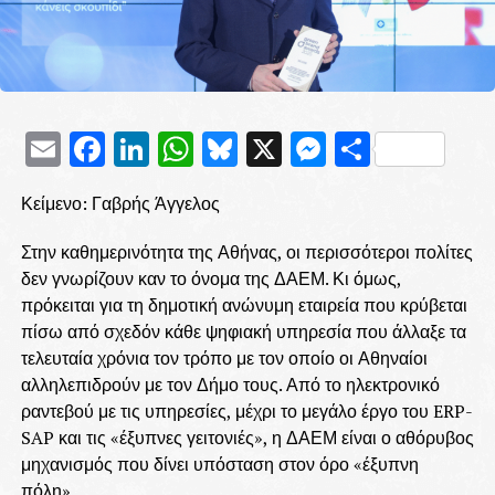
Email
Facebook
LinkedIn
WhatsApp
Bluesky
X
Messenge
Μοιρασ
Κείμενο: Γαβρής Άγγελος
Στην καθημερινότητα της Αθήνας, οι περισσότεροι πολίτες
δεν γνωρίζουν καν το όνομα της ΔΑΕΜ. Κι όμως,
πρόκειται για τη δημοτική ανώνυμη εταιρεία που κρύβεται
πίσω από σχεδόν κάθε ψηφιακή υπηρεσία που άλλαξε τα
τελευταία χρόνια τον τρόπο με τον οποίο οι Αθηναίοι
αλληλεπιδρούν με τον Δήμο τους. Από το ηλεκτρονικό
ραντεβού με τις υπηρεσίες, μέχρι το μεγάλο έργο του ERP-
SAP και τις «έξυπνες γειτονιές», η ΔΑΕΜ είναι ο αθόρυβος
μηχανισμός που δίνει υπόσταση στον όρο «έξυπνη
πόλη».