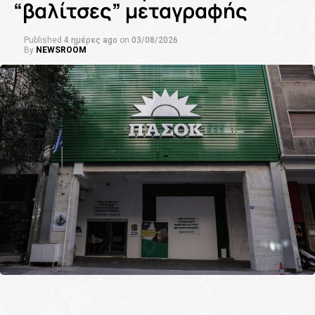
“βαλίτσες” μεταγραφής
Published
4 ημέρες ago
on
03/08/2026
By
NEWSROOM