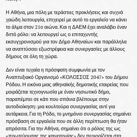
Η Αθήνα, μια πόλη με τεράστιες προκλήσεις και συχνά
χαώδη λειτουργία, επιχειρεί με αυτό το εργαλείο να κάνει
το άλμα στον 21ο αιώνα. Και η ΔΑΕΜ έχει αναλάβει έναν
διττό ρόλο: να λειτουργεί ως ο επιταχυντής
εκσυγχρονισμού για τον Δήμο Αθηναίων και παράλληλα
να αναπτύσσει εξωστρέφεια και συνεργασίες με άλλους
δήμους σε όλη τη χώρα.
Δεν είναι τυχαία η πρόσφατη συμφωνία με τον
Αναπτυξιακό Οργανισμό «ΚΟΛΟΣΣΟΣ 2047» του Δήμου
Ρόδου. Η εικόνα μιας αθηναϊκής δημοτικής εταιρείας που
μοιράζεται τεχνογνωσία με έναν νησιωτικό δήμο,
παραπέμπει σε κάτι που σπάνια βλέπουμε στην
αυτοδιοίκηση: μια κουλτούρα συνεργασίας αντί για
αυτάρκεια. Για τη Ρόδο, το μνημόνιο συνεργασίας σημαίνει
πρόσβαση σε εργαλεία που σε άλλη περίπτωση θα ήταν
απρόσιτα. Για την Αθήνα, σημαίνει ότι ο ρόλος της ως
«πρωτεύουσας της καινοτομίας» δεν περιορίζεται στα