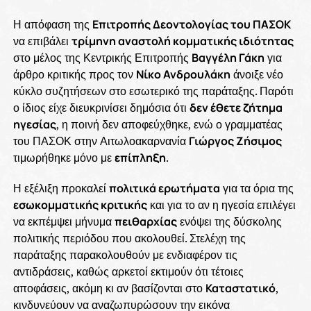
Η απόφαση της
Επιτροπής Δεοντολογίας του ΠΑΣΟΚ
να επιβάλει
τρίμηνη αναστολή κομματικής ιδιότητας
στο μέλος της Κεντρικής Επιτροπής
Βαγγέλη Γάκη
για
άρθρο κριτικής προς τον
Νίκο Ανδρουλάκη
άνοιξε νέο
κύκλο συζητήσεων στο εσωτερικό της παράταξης. Παρότι
ο ίδιος είχε διευκρινίσει δημόσια ότι
δεν έθετε ζήτημα
ηγεσίας
, η ποινή δεν αποφεύχθηκε, ενώ ο γραμματέας
του ΠΑΣΟΚ στην Αιτωλοακαρνανία
Γιώργος Ζήσιμος
τιμωρήθηκε μόνο με
επίπληξη
.
Η εξέλιξη προκαλεί
πολιτικά ερωτήματα
για τα όρια της
εσωκομματικής κριτικής
και για το αν η ηγεσία επιλέγει
να εκπέμψει μήνυμα
πειθαρχίας
ενόψει της δύσκολης
πολιτικής περιόδου που ακολουθεί. Στελέχη της
παράταξης παρακολουθούν με ενδιαφέρον τις
αντιδράσεις, καθώς αρκετοί εκτιμούν ότι τέτοιες
αποφάσεις, ακόμη κι αν βασίζονται στο
Καταστατικό
,
κινδυνεύουν να αναζωπυρώσουν την εικόνα