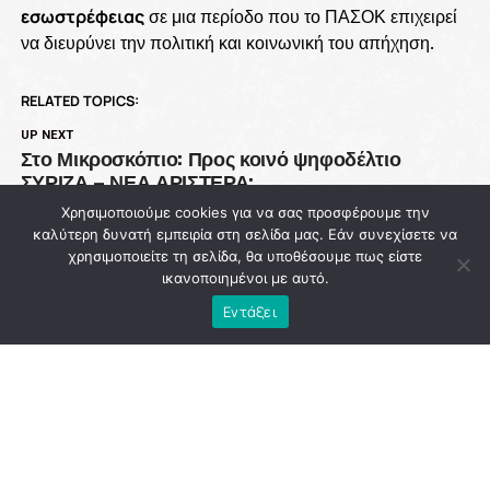
εσωστρέφειας
σε μια περίοδο που το ΠΑΣΟΚ επιχειρεί
να διευρύνει την πολιτική και κοινωνική του απήχηση.
RELATED TOPICS:
UP NEXT
Στο Μικροσκόπιο: Προς κοινό ψηφοδέλτιο
ΣΥΡΙΖΑ – ΝΕΑ ΑΡΙΣΤΕΡΑ;
Χρησιμοποιούμε cookies για να σας προσφέρουμε την
DON'T MISS
Φωτιά Ρέθυμνο: Στο μικροσκόπιο οι ευθύνες της
καλύτερη δυνατή εμπειρία στη σελίδα μας. Εάν συνεχίσετε να
δημοτικής αρχής για την πρόληψη μετά τη
χρησιμοποιείτε τη σελίδα, θα υποθέσουμε πως είστε
ικανοποιημένοι με αυτό.
βιβλική καταστροφή
Εντάξει
NEWSROOM
ADVERTISEMENT