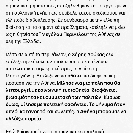
σημαντικά τμήματά τους αποξηλώθηκαν και το έργο έμεινε
στη συλλογική μνήμη ως σύμβολο κακού σχεδιασμού και
ελλιπούς διαβούλευσης. Σε συνδυασμό με την ελλειπή
διοίκηση και τα σημαντικά προβλήματα, κατέληξε να μείνει
ως η θητεία του “
Μεγάλου Περίγελου
” της Αθήνας σε
όλη την Ελλάδα…
Μέσα σε αυτό το περιβάλλον, ο
Χάρης Δούκας
δεν
επέλεξε την εύκολη αντιπολίτευση ούτε επένδυσε
αποκλειστικά στην κριτική προς τη διοίκηση
Μπακογιάννη. Επέλεξε να καταθέσει μια διαφορετική
πρόταση για την Αθήνα.
Μίλησε για μια πόλη που θα
λειτουργεί με κοινωνική ευαισθησία, διαφάνεια,
βιωσιμότητα και συμμετοχή των πολιτών. Κυρίως,
όμως, μίλησε με πολιτική σαφήνεια. Το μήνυμα ήταν
απλό, κατανοητό και συνεπές: η Αθήνα μπορούσε να
αλλάξει πορεία.
Εδώ βρίσκεται ίσως το σημαντικότερο πολιτικό