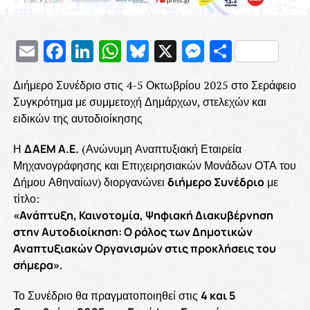
Email
Facebook
LinkedIn
WhatsApp
Bluesky
X
Messenge
Μοιρασ
Διήμερο Συνέδριο στις 4-5 Οκτωβρίου 2025 στο Σεράφειο
Συγκρότημα με συμμετοχή Δημάρχων, στελεχών και
ειδικών της αυτοδιοίκησης
Η
ΔΑΕΜ Α.Ε.
(Ανώνυμη Αναπτυξιακή Εταιρεία
Μηχανογράφησης και Επιχειρησιακών Μονάδων ΟΤΑ του
Δήμου Αθηναίων) διοργανώνει
διήμερο Συνέδριο
με
τίτλο:
«Ανάπτυξη, Καινοτομία, Ψηφιακή Διακυβέρνηση
στην Αυτοδιοίκηση: Ο ρόλος των Δημοτικών
Αναπτυξιακών Οργανισμών στις προκλήσεις του
σήμερα»
.
Το Συνέδριο θα πραγματοποιηθεί στις
4 και 5