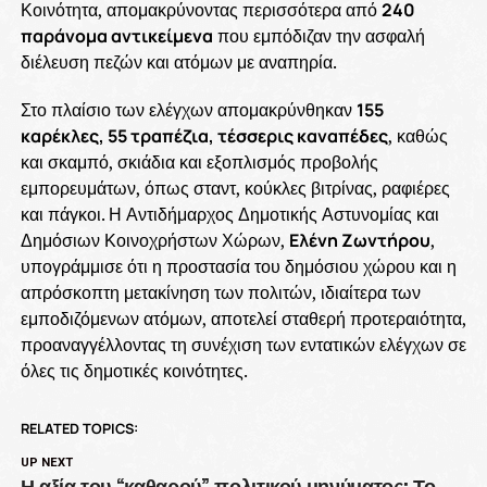
Κοινότητα, απομακρύνοντας περισσότερα από
240
παράνομα αντικείμενα
που εμπόδιζαν την ασφαλή
διέλευση πεζών και ατόμων με αναπηρία.
Στο πλαίσιο των ελέγχων απομακρύνθηκαν
155
καρέκλες, 55 τραπέζια, τέσσερις καναπέδες
, καθώς
και σκαμπό, σκιάδια και εξοπλισμός προβολής
εμπορευμάτων, όπως σταντ, κούκλες βιτρίνας, ραφιέρες
και πάγκοι. Η Αντιδήμαρχος Δημοτικής Αστυνομίας και
Δημόσιων Κοινοχρήστων Χώρων,
Ελένη Ζωντήρου
,
υπογράμμισε ότι η προστασία του δημόσιου χώρου και η
απρόσκοπτη μετακίνηση των πολιτών, ιδιαίτερα των
εμποδιζόμενων ατόμων, αποτελεί σταθερή προτεραιότητα,
προαναγγέλλοντας τη συνέχιση των εντατικών ελέγχων σε
όλες τις δημοτικές κοινότητες.
RELATED TOPICS:
UP NEXT
Η αξία του “καθαρού” πολιτικού μηνύματος: Το