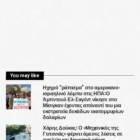
You may like
Ηχηρό “ράπισμα” στο αμερικανο-
ισραηλινό λόμπυ στις ΗΠΑ:Ο
Άμπντουλ Ελ-Σαγέντ νίκησε στο
Μίσιγκαν έχοντας απέναντί του μια
εκστρατεία δεκάδων εκατομμυρίων
δολαρίων
Χάρης Δούκας: Ο «Μηχανικός της
Γειτονιάς» φέρνει άμεσες λύσεις σε
σχολεία και δημοτικά κτίρια