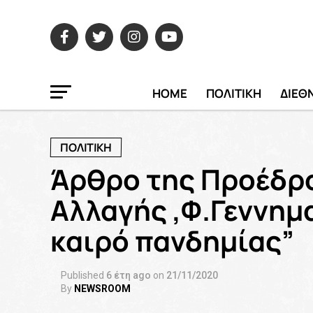
HOME
ΠΟΛΙΤΙΚΗ
ΔΙΕΘ
ΠΟΛΙΤΙΚΗ
Άρθρο της Προέδρο
Αλλαγής ,Φ.Γεννημ
καιρό πανδημίας”
Published
6 έτη ago
on
21/11/2020
By
NEWSROOM