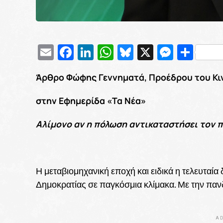
Email
Facebook
LinkedIn
WhatsApp
Bluesky
X
Messe
Μοι
Άρθρο Φώφης Γεννηματά, Προέδρου του Κι
στην Εφημερίδα «Τα Νέα»
Αλίμονο αν η πόλωση αντικαταστήσει τον π
Η μεταβιομηχανική εποχή και ειδικά η τελευταί
Δημοκρατίας σε παγκόσμια κλίμακα. Με την πανδ
AD