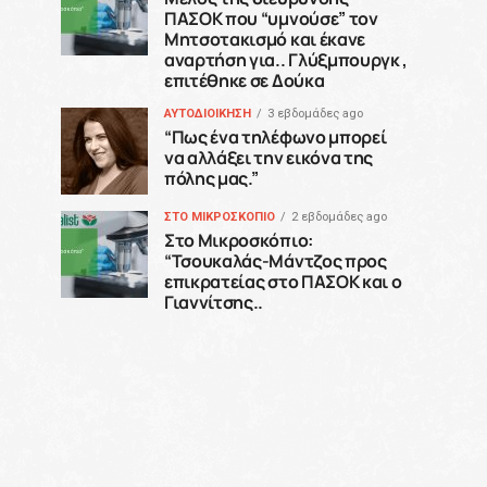
ΠΑΣΟΚ που “υμνούσε” τον
Μητσοτακισμό και έκανε
αναρτήση για.. Γλύξμπουργκ ,
επιτέθηκε σε Δούκα
ΑΥΤΟΔΙΟΙΚΗΣΗ
3 εβδομάδες ago
“Πως ένα τηλέφωνο μπορεί
να αλλάξει την εικόνα της
πόλης μας.”
ΣΤΟ ΜΙΚΡΟΣΚΟΠΙΟ
2 εβδομάδες ago
Στο Μικροσκόπιο:
“Τσουκαλάς-Μάντζος προς
επικρατείας στο ΠΑΣΟΚ και ο
Γιαννίτσης..