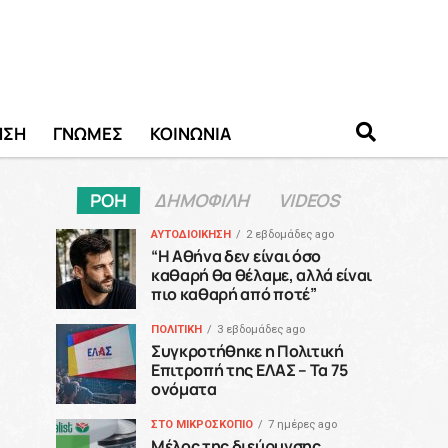
ΗΣΗ
ΓΝΩΜΕΣ
ΚΟΙΝΩΝΙΑ
ΡΟΗ
ΔΗΜΟΦΙΛΗ
VIDEOS
ΑΥΤΟΔΙΟΙΚΗΣΗ
2 εβδομάδες ago
“H Αθήνα δεν είναι όσο
καθαρή θα θέλαμε, αλλά είναι
πιο καθαρή από ποτέ”
ΠΟΛΙΤΙΚΗ
3 εβδομάδες ago
Συγκροτήθηκε η Πολιτική
Επιτροπή της ΕΛΑΣ – Τα 75
ονόματα
ΣΤΟ ΜΙΚΡΟΣΚΟΠΙΟ
7 ημέρες ago
Μέλος της διεύρυνσης