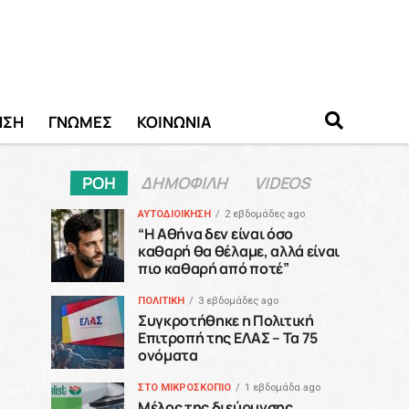
ΗΣΗ
ΓΝΩΜΕΣ
ΚΟΙΝΩΝΙΑ
ΡΟΗ
ΔΗΜΟΦΙΛΗ
VIDEOS
ΑΥΤΟΔΙΟΙΚΗΣΗ
2 εβδομάδες ago
“H Αθήνα δεν είναι όσο
καθαρή θα θέλαμε, αλλά είναι
πιο καθαρή από ποτέ”
ΠΟΛΙΤΙΚΗ
3 εβδομάδες ago
Συγκροτήθηκε η Πολιτική
Επιτροπή της ΕΛΑΣ – Τα 75
ονόματα
ΣΤΟ ΜΙΚΡΟΣΚΟΠΙΟ
1 εβδομάδα ago
Μέλος της διεύρυνσης