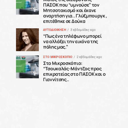
ΠΑΣΟΚ που “υμνούσε” τον
Μητσοτακισμό και έκανε
αναρτήση για.. Γλύξμπουργκ ,
επιτέθηκε σε Δούκα
ΑΥΤΟΔΙΟΙΚΗΣΗ
3 εβδομάδες ago
“Πως ένα τηλέφωνο μπορεί
να αλλάξει την εικόνα της
πόλης μας.”
ΣΤΟ ΜΙΚΡΟΣΚΟΠΙΟ
2 εβδομάδες ago
Στο Μικροσκόπιο:
“Τσουκαλάς-Μάντζος προς
επικρατείας στο ΠΑΣΟΚ και ο
Γιαννίτσης..