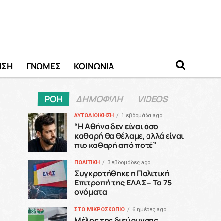
ΗΣΗ
ΓΝΩΜΕΣ
ΚΟΙΝΩΝΙΑ
ΡΟΗ
ΔΗΜΟΦΙΛΗ
VIDEOS
ΑΥΤΟΔΙΟΙΚΗΣΗ
1 εβδομάδα ago
“H Αθήνα δεν είναι όσο
καθαρή θα θέλαμε, αλλά είναι
πιο καθαρή από ποτέ”
ΠΟΛΙΤΙΚΗ
3 εβδομάδες ago
Συγκροτήθηκε η Πολιτική
Επιτροπή της ΕΛΑΣ – Τα 75
ονόματα
ΣΤΟ ΜΙΚΡΟΣΚΟΠΙΟ
6 ημέρες ago
Μέλος της διεύρυνσης