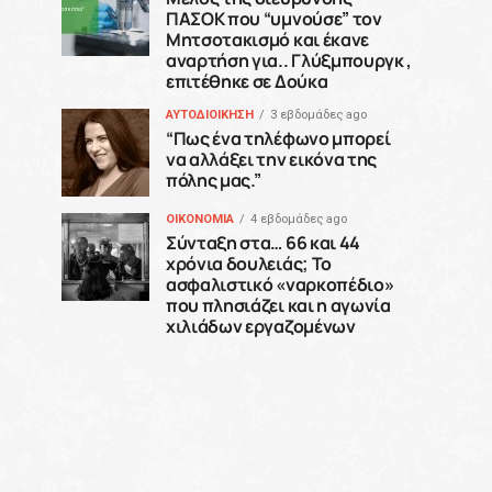
ΠΑΣΟΚ που “υμνούσε” τον
Μητσοτακισμό και έκανε
αναρτήση για.. Γλύξμπουργκ ,
επιτέθηκε σε Δούκα
ΑΥΤΟΔΙΟΙΚΗΣΗ
3 εβδομάδες ago
“Πως ένα τηλέφωνο μπορεί
να αλλάξει την εικόνα της
πόλης μας.”
ΟΙΚΟΝΟΜΙΑ
4 εβδομάδες ago
Σύνταξη στα… 66 και 44
χρόνια δουλειάς; Το
ασφαλιστικό «ναρκοπέδιο»
που πλησιάζει και η αγωνία
χιλιάδων εργαζομένων