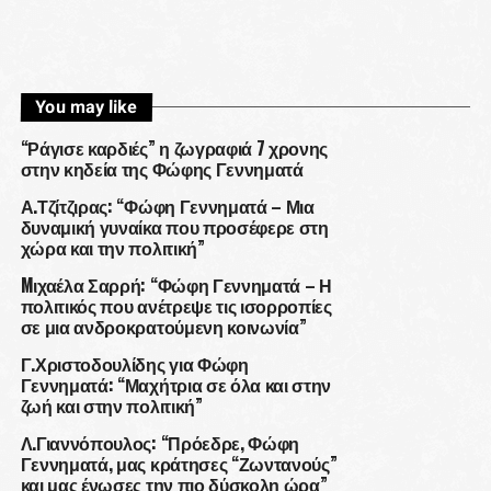
You may like
“Ράγισε καρδιές” η ζωγραφιά 7 χρονης
στην κηδεία της Φώφης Γεννηματά
Α.Τζίτζιρας: “Φώφη Γεννηματά – Μια
δυναμική γυναίκα που προσέφερε στη
χώρα και την πολιτική”
Mιχαέλα Σαρρή: “Φώφη Γεννηματά – Η
πολιτικός που ανέτρεψε τις ισορροπίες
σε μια ανδροκρατούμενη κοινωνία”
Γ.Χριστοδουλίδης για Φώφη
Γεννηματά: “Μαχήτρια σε όλα και στην
ζωή και στην πολιτική”
Λ.Γιαννόπουλος: “Πρόεδρε, Φώφη
Γεννηματά, μας κράτησες “Ζωντανούς”
και μας ένωσες την πιο δύσκολη ώρα”