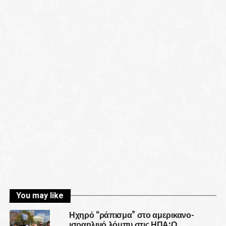
You may like
Ηχηρό “ράπισμα” στο αμερικανο-
ισραηλινό λόμπυ στις ΗΠΑ:Ο