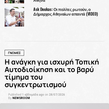
Ask Doukas: Οι πολίτες ρωτούν, ο
Δήμαρχος Αθηναίων απαντά (VIDEO)
ΓΝΩΜΕΣ
Η ανάγκη για ισχυρή Τοπική
Αυτοδιοίκηση και το βαρύ
τίμημα του
συγκεντρωτισμού
Published
1 εβδομάδα ago
on
28/07/2026
By
NEWSROOM