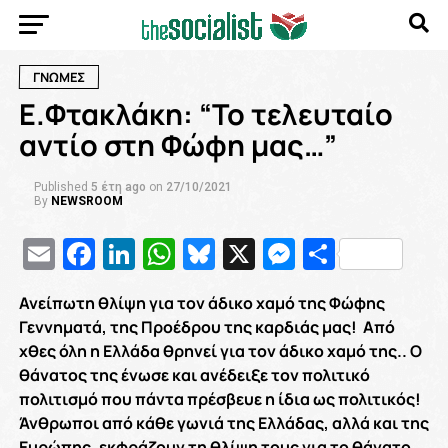
ΓΝΩΜΕΣ
E.Φτακλάκη: “Το τελευταίο
αντίο στη Φώφη μας…”
Published
5 έτη ago
on
27/10/2021
By
NEWSROOM
Email
Facebook
LinkedIn
WhatsApp
Bluesky
X
Messenge
Μοιρασ
Ανείπωτη θλίψη για τον άδικο χαμό της Φώφης
Γεννηματά, της Προέδρου της καρδιάς μας! Από
χθες όλη η Ελλάδα θρηνεί για τον άδικο χαμό της.. Ο
θάνατος της ένωσε και ανέδειξε τον πολιτικό
πολιτισμό που πάντα πρέσβευε η ίδια ως πολιτικός!
Άνθρωποι από κάθε γωνιά της Ελλάδας, αλλά και της
Ευρώπης, εκφράζουν τη θλίψη τους για το θάνατο