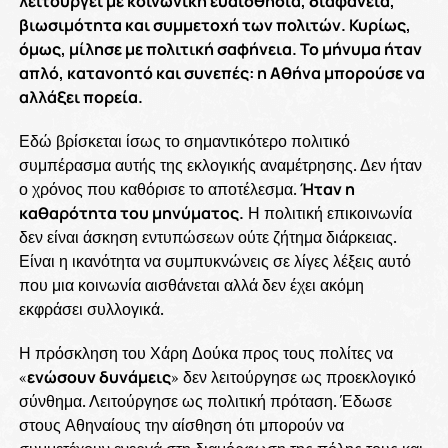
λειτουργεί με κοινωνική ευαισθησία, διαφάνεια,
βιωσιμότητα και συμμετοχή των πολιτών. Κυρίως,
όμως, μίλησε με πολιτική σαφήνεια. Το μήνυμα ήταν
απλό, κατανοητό και συνεπές: η Αθήνα μπορούσε να
αλλάξει πορεία.
Εδώ βρίσκεται ίσως το σημαντικότερο πολιτικό
συμπέρασμα αυτής της εκλογικής αναμέτρησης. Δεν ήταν
ο χρόνος που καθόρισε το αποτέλεσμα.
Ήταν η
καθαρότητα του μηνύματος.
Η πολιτική επικοινωνία
δεν είναι άσκηση εντυπώσεων ούτε ζήτημα διάρκειας.
Είναι η ικανότητα να συμπυκνώνεις σε λίγες λέξεις αυτό
που μια κοινωνία αισθάνεται αλλά δεν έχει ακόμη
εκφράσει συλλογικά.
Η πρόσκληση του Χάρη Δούκα προς τους πολίτες να
«
ενώσουν δυνάμεις
» δεν λειτούργησε ως προεκλογικό
σύνθημα. Λειτούργησε ως πολιτική πρόταση. Έδωσε
στους Αθηναίους την αίσθηση ότι μπορούν να