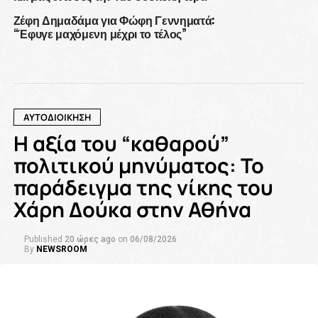
Ζέφη Δημαδάμα για Φώφη Γεννηματά:
“Έφυγε μαχόμενη μέχρι το τέλος”
ΑΥΤΟΔΙΟΙΚΗΣΗ
Η αξία του “καθαρού”
πολιτικού μηνύματος: Το
παράδειγμα της νίκης του
Χάρη Δούκα στην Αθήνα
Published
20 ώρες ago
on
06/08/2026
By
NEWSROOM