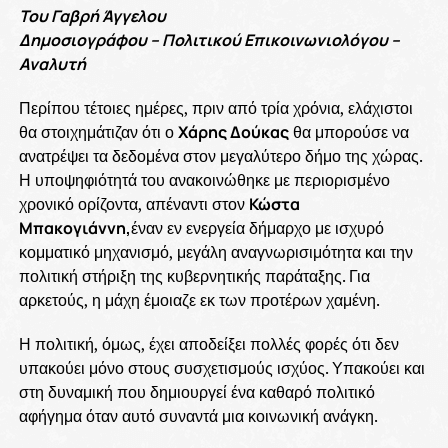
Του Γαβρή Άγγελου
Δημοσιογράφου – Πολιτικού Επικοινωνιολόγου –
Αναλυτή
Περίπου τέτοιες ημέρες, πριν από τρία χρόνια, ελάχιστοι
θα στοιχημάτιζαν ότι ο
Χάρης Δούκας
θα μπορούσε να
ανατρέψει τα δεδομένα στον μεγαλύτερο δήμο της χώρας.
Η υποψηφιότητά του ανακοινώθηκε με περιορισμένο
χρονικό ορίζοντα, απέναντι στον
Κώστα
Μπακογιάννη,
έναν εν ενεργεία δήμαρχο με ισχυρό
κομματικό μηχανισμό, μεγάλη αναγνωρισιμότητα και την
πολιτική στήριξη της κυβερνητικής παράταξης. Για
αρκετούς, η μάχη έμοιαζε εκ των προτέρων χαμένη.
Η πολιτική, όμως, έχει αποδείξει πολλές φορές ότι δεν
υπακούει μόνο στους συσχετισμούς ισχύος. Υπακούει και
στη δυναμική που δημιουργεί ένα καθαρό πολιτικό
αφήγημα όταν αυτό συναντά μια κοινωνική ανάγκη.