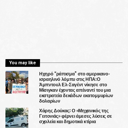
You may like
Ηχηρό “ράπισμα” στο αμερικανο-
ισραηλινό λόμπυ στις ΗΠΑ:Ο
Άμπντουλ Ελ-Σαγέντ νίκησε στο
Μίσιγκαν έχοντας απέναντί του μια
εκστρατεία δεκάδων εκατομμυρίων
δολαρίων
Χάρης Δούκας: Ο «Μηχανικός της
Γειτονιάς» φέρνει άμεσες λύσεις σε
σχολεία και δημοτικά κτίρια