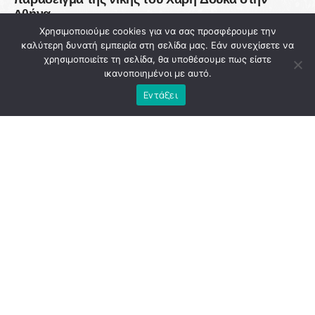
Αθήνα
Χρησιμοποιούμε cookies για να σας προσφέρουμε την
DON'T MISS
καλύτερη δυνατή εμπειρία στη σελίδα μας. Εάν συνεχίσετε να
93 εκατ. ευρώ χάθηκαν από την Πολιτική
χρησιμοποιείτε τη σελίδα, θα υποθέσουμε πως είστε
Προστασία ενώ η χώρα μετρά νεκρούς στις
ικανοποιημένοι με αυτό.
φλόγες
Εντάξει
NEWSROOM
ADVERTISEMENT