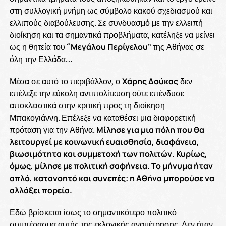
στη συλλογική μνήμη ως σύμβολο κακού σχεδιασμού και
ελλιπούς διαβούλευσης. Σε συνδυασμό με την ελλειπή
διοίκηση και τα σημαντικά προβλήματα, κατέληξε να μείνει
ως η θητεία του “
Μεγάλου Περίγελου
” της Αθήνας σε
όλη την Ελλάδα…
Μέσα σε αυτό το περιβάλλον, ο
Χάρης Δούκας
δεν
επέλεξε την εύκολη αντιπολίτευση ούτε επένδυσε
αποκλειστικά στην κριτική προς τη διοίκηση
Μπακογιάννη. Επέλεξε να καταθέσει μια διαφορετική
πρόταση για την Αθήνα.
Μίλησε για μια πόλη που θα
λειτουργεί με κοινωνική ευαισθησία, διαφάνεια,
βιωσιμότητα και συμμετοχή των πολιτών. Κυρίως,
όμως, μίλησε με πολιτική σαφήνεια. Το μήνυμα ήταν
απλό, κατανοητό και συνεπές: η Αθήνα μπορούσε να
αλλάξει πορεία.
Εδώ βρίσκεται ίσως το σημαντικότερο πολιτικό
συμπέρασμα αυτής της εκλογικής αναμέτρησης. Δεν ήταν