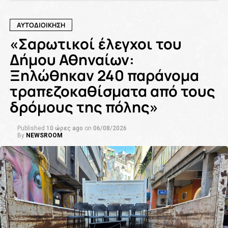
ΑΥΤΟΔΙΟΙΚΗΣΗ
«Σαρωτικοί έλεγχοι του
Δήμου Αθηναίων:
Ξηλώθηκαν 240 παράνομα
τραπεζοκαθίσματα από τους
δρόμους της πόλης»
Published
10 ώρες ago
on
06/08/2026
By
NEWSROOM