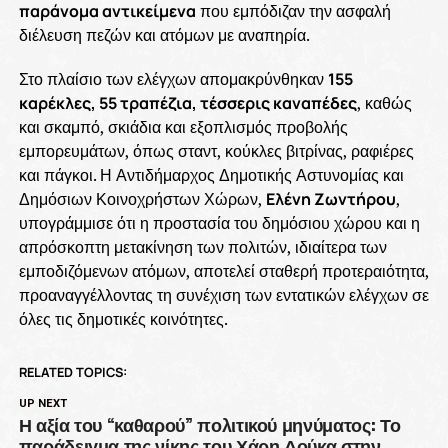
παράνομα αντικείμενα
που εμπόδιζαν την ασφαλή
διέλευση πεζών και ατόμων με αναπηρία.
Στο πλαίσιο των ελέγχων απομακρύνθηκαν
155
καρέκλες, 55 τραπέζια, τέσσερις καναπέδες
, καθώς
και σκαμπό, σκιάδια και εξοπλισμός προβολής
εμπορευμάτων, όπως σταντ, κούκλες βιτρίνας, ραφιέρες
και πάγκοι. Η Αντιδήμαρχος Δημοτικής Αστυνομίας και
Δημόσιων Κοινοχρήστων Χώρων,
Ελένη Ζωντήρου
,
υπογράμμισε ότι η προστασία του δημόσιου χώρου και η
απρόσκοπτη μετακίνηση των πολιτών, ιδιαίτερα των
εμποδιζόμενων ατόμων, αποτελεί σταθερή προτεραιότητα,
προαναγγέλλοντας τη συνέχιση των εντατικών ελέγχων σε
όλες τις δημοτικές κοινότητες.
RELATED TOPICS:
UP NEXT
Η αξία του “καθαρού” πολιτικού μηνύματος: Το
παράδειγμα της νίκης του Χάρη Δούκα στην