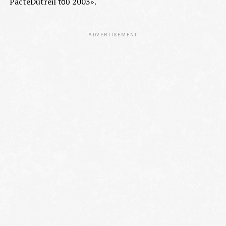
PacteDutreil του 2003».
ADVERTISEMENT