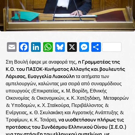
Email
Facebook
LinkedIn
WhatsApp
Bluesky
X
Messenge
Μοιρασ
Στη Βουλή έφερε με αναφορά της,
η Γραμματέας της
Κ.Ο. του ΠΑΣΟΚ-Κινήματος Αλλαγής και βουλευτής
Λάρισας, Ευαγγελία Λιακούλη
τα αιτήματα των
αμπελουργών, καλώντας μια σειρά από συναρμόδιους
υπουργούς (Επικρατείας, κ. Μ. Βορίδη, Εθνικής
Οικονομίας & Οικονομικών, κ. Κ. Χατζηδάκη, Μεταφορών
& Υποδομών, κ. Χ. Σταϊκούρα, Περιβάλλοντος &
Ενέργειας, κ. Θ. Σκυλακάκη και Αγροτικής Ανάπτυξης &
Τροφίμων, κ. Κ. Τσιάρα),
να υιοθετήσουν πλήρως τις
προτάσεις του Συνδέσμου Ελληνικού Οίνου (Σ.Ε.Ο.)
για την στήριξη του ελληνικού αμπελώνα, με