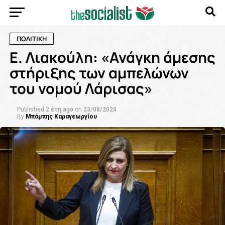
ΠΟΛΙΤΙΚΗ
Ε. Λιακούλη: «Ανάγκη άμεσης
στήριξης των αμπελώνων
του νομού Λάρισας»
Published
2 έτη ago
on
23/08/2024
By
Μπάμπης Καραγεωργίου