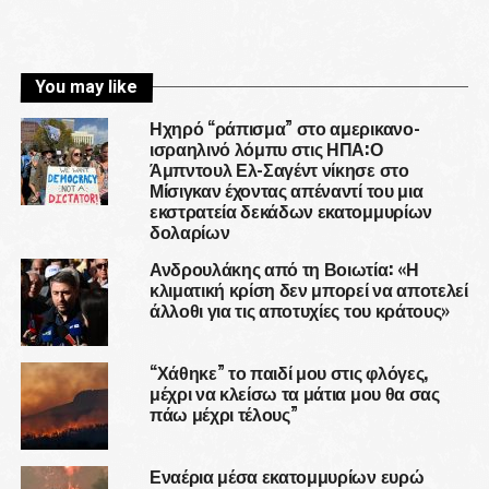
You may like
Ηχηρό “ράπισμα” στο αμερικανο-
ισραηλινό λόμπυ στις ΗΠΑ:Ο
Άμπντουλ Ελ-Σαγέντ νίκησε στο
Μίσιγκαν έχοντας απέναντί του μια
εκστρατεία δεκάδων εκατομμυρίων
δολαρίων
Ανδρουλάκης από τη Βοιωτία: «Η
κλιματική κρίση δεν μπορεί να αποτελεί
άλλοθι για τις αποτυχίες του κράτους»
“Χάθηκε” το παιδί μου στις φλόγες,
μέχρι να κλείσω τα μάτια μου θα σας
πάω μέχρι τέλους”
Εναέρια μέσα εκατομμυρίων ευρώ