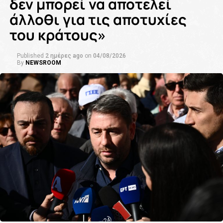
δεν μπορεί να αποτελεί
άλλοθι για τις αποτυχίες
του κράτους»
Published
2 ημέρες ago
on
04/08/2026
By
NEWSROOM