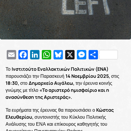
Email
Facebook
LinkedIn
WhatsApp
Bluesky
X
Messenge
Μοιρασ
Το
Ινστιτούτο Εναλλακτικών Πολιτικών (ΕΝΑ)
παρουσιάζει την Παρασκευή
14 Νοεμβρίου 2025
, στις
18:30
, στο
Δημαρχείο Αιγάλεω
, την έρευνα κοινής
γνώμης με τίτλο
«Το αριστερό ημισφαίριο και η
ανασύνθεση της Αριστεράς»
.
Τα ευρήματα της έρευνας θα παρουσιάσει ο
Κώστας
Ελευθερίου
, συντονιστής του Κύκλου Πολιτικής
Ανάλυσης του ΕΝΑ και επίκουρος καθηγητής του
Δημοκρίτειου Πανεπιστημίου Θράκης.