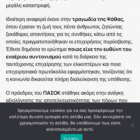
μεγάλη καταστροφή.
Ιδιαίτερη αναφορά έκανε στην
τραγωδία της Ψάθας
,
όπου έχασαν τη ζωή τους πέντε άνθρωποι, ζητώντας
ξεκάθαρες απαντήσεις για τις συνθήκες κάτω από τις
οποίες πραγματοποιήθηκαν οι επιχειρήσεις πυρόσβεσης.
Έθεσε δημόσια το ερώτημα
ποιος είχε την ευθύνη του
εναέριου συντονισμού
κατά τη διάρκεια της
ταυτόχρονης επιχείρησης των ελικοπτέρων και ποια
επιχειρησιακά πρωτόκολλα εφαρμόστηκαν, τονίζοντας ότι
η κοινωνία δικαιούται πλήρη διαλεύκανση της υπόθεσης.
Ο πρόεδρος του
ΠΑΣΟΚ
στάθηκε ακόμη στην ανάγκη
αξιολόγησης της αποτελεσματικότητας των πόρων που
έχουν διατεθεί μέσω των προγραμμάτων
ΑΙΓΙΣ
και
Χρησιμοποιούμε cookies για να σας προσφέρουμε την
Antinero
, καθώς και της επιχειρησιακής αξίας των
καλύτερη δυνατή εμπειρία στη σελίδα μας. Εάν συνεχίσετε να
εναέριων μέσων που μισθώνει κάθε χρόνο η χώρα. Όπως
χρησιμοποιείτε τη σελίδα, θα υποθέσουμε πως είστε
ικανοποιημένοι με αυτό.
σημείωσε, απαιτείται ουσιαστικός έλεγχος για το κατά
πόσο οι σημαντικές δημόσιες δαπάνες μεταφράζονται σε
Εντάξει