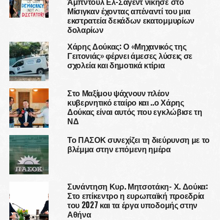
Άμπντουλ Ελ-Σαγέντ νίκησε στο
Μίσιγκαν έχοντας απέναντί του μια
εκστρατεία δεκάδων εκατομμυρίων
δολαρίων
Χάρης Δούκας: Ο «Μηχανικός της
Γειτονιάς» φέρνει άμεσες λύσεις σε
σχολεία και δημοτικά κτίρια
Στο Μαξίμου ψάχνουν πλέον
κυβερνητικό εταίρο και ..ο Χάρης
Δούκας είναι αυτός που εγκλώβισε τη
ΝΔ
Το ΠΑΣΟΚ συνεχίζει τη διεύρυνση με το
βλέμμα στην επόμενη ημέρα
Συνάντηση Κυρ. Μητσοτάκη- Χ. Δούκα:
Στο επίκεντρο η ευρωπαϊκή προεδρία
του 2027 και τα έργα υποδομής στην
Αθήνα