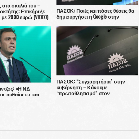
 στα σκυλιά του –
ΠΑΣΟΚ: Ποιές και πόσες θέσεις θα
διοκτήτης: Επικήρυξε
δημιουργήσει η Google στην
 με 2000 ευρώ (VIDEO)
Ελλάδα; Λέτε ψέματα στην
κοινωνία!
ΠΑΣΟΚ: “Συγχαρητήρια” στην
κυβέρνηση – Κάνουμε
ντζος: «Η ΝΔ
“πρωταθλητισμό” στον
ις αυθαίρετες και
πληθωρισμό στην Ευρώπη
ς πρακτικές της»