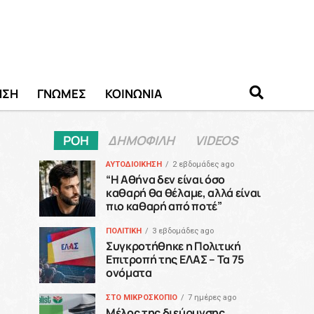
ΗΣΗ
ΓΝΩΜΕΣ
ΚΟΙΝΩΝΙΑ
ΡΟΗ
ΔΗΜΟΦΙΛΗ
VIDEOS
ΑΥΤΟΔΙΟΙΚΗΣΗ
2 εβδομάδες ago
“H Αθήνα δεν είναι όσο
καθαρή θα θέλαμε, αλλά είναι
πιο καθαρή από ποτέ”
ΠΟΛΙΤΙΚΗ
3 εβδομάδες ago
Συγκροτήθηκε η Πολιτική
Επιτροπή της ΕΛΑΣ – Τα 75
ονόματα
ΣΤΟ ΜΙΚΡΟΣΚΟΠΙΟ
7 ημέρες ago
Μέλος της διεύρυνσης