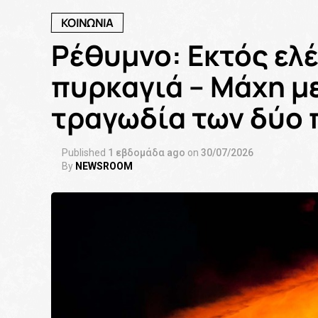
ΚΟΙΝΩΝΙΑ
Ρέθυμνο: Εκτός ελ
πυρκαγιά – Μάχη με
τραγωδία των δύο
Published
1 εβδομάδα ago
on
30/07/2026
By
NEWSROOM