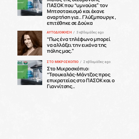
ΠΑΣΟΚ που “υμνούσε” τον
Μητσοτακισμό και έκανε
αναρτήση για.. Γλύξμπουργκ ,
επιτέθηκε σε Δούκα
ΑΥΤΟΔΙΟΙΚΗΣΗ
3 εβδομάδες ago
“Πως ένα τηλέφωνο μπορεί
να αλλάξει την εικόνα της
πόλης μας.”
ΣΤΟ ΜΙΚΡΟΣΚΟΠΙΟ
2 εβδομάδες ago
Στο Μικροσκόπιο:
“Τσουκαλάς-Μάντζος προς
επικρατείας στο ΠΑΣΟΚ και ο
Γιαννίτσης..