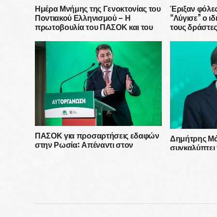
Ημέρα Μνήμης της Γενοκτονίας του
Έριξαν φόλες
Ποντιακού Ελληνισμού – Η
“Λύγισε” ο ι
πρωτοβουλία του ΠΑΣΟΚ και του
τους δράστες
Ανδρέα Παπανδρέου
ΠΑΣΟΚ για προσαρτήσεις εδαφών
Δημήτρης Μά
στην Ρωσία: Απέναντι στον
συγκαλύπτει τ
αναθεωρητισμό του Πούτιν και του
απολυταρχικέ
θαυμαστή του, Ερντογάν