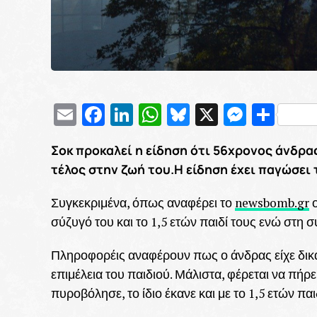
Email
Facebook
LinkedIn
WhatsApp
Bluesky
X
Messe
Μοι
Σοκ προκαλεί η είδηση ότι 56χρονος άνδρα
τέλος στην ζωή του.Η είδηση έχει παγώσει 
Συγκεκριμένα, όπως αναφέρει το
newsbomb.gr
ο
σύζυγό του και το 1,5 ετών παιδί τους ενώ στη 
Πληροφορέις αναφέρουν πως ο άνδρας είχε δικασ
επιμέλεια του παιδιού. Μάλιστα, φέρεται να πήρε τ
πυροβόλησε, το ίδιο έκανε και με το 1,5 ετών πα