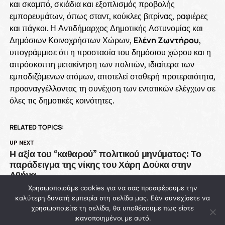
και σκαμπό, σκιάδια και εξοπλισμός προβολής
εμπορευμάτων, όπως σταντ, κούκλες βιτρίνας, ραφιέρες
και πάγκοι. Η Αντιδήμαρχος Δημοτικής Αστυνομίας και
Δημόσιων Κοινοχρήστων Χώρων,
Ελένη Ζωντήρου
,
υπογράμμισε ότι η προστασία του δημόσιου χώρου και η
απρόσκοπτη μετακίνηση των πολιτών, ιδιαίτερα των
εμποδιζόμενων ατόμων, αποτελεί σταθερή προτεραιότητα,
προαναγγέλλοντας τη συνέχιση των εντατικών ελέγχων σε
όλες τις δημοτικές κοινότητες.
RELATED TOPICS:
UP NEXT
Η αξία του “καθαρού” πολιτικού μηνύματος: Το
παράδειγμα της νίκης του Χάρη Δούκα στην
Αθήνα
Χρησιμοποιούμε cookies για να σας προσφέρουμε την
DON'T MISS
καλύτερη δυνατή εμπειρία στη σελίδα μας. Εάν συνεχίσετε να
93 εκατ. ευρώ χάθηκαν από την Πολιτική
χρησιμοποιείτε τη σελίδα, θα υποθέσουμε πως είστε
Προστασία ενώ η χώρα μετρά νεκρούς στις
ικανοποιημένοι με αυτό.
φλόγες