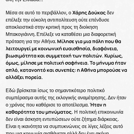
Μέσα σε αυτό το περιβάλλον, ο
Χάρης Δούκας
δεν
επέλεξε την εύκολη αντιπολίτευση ούτε επένδυσε
αποκλειστικά στην κριτική προς τη διοίκηση
Μπακογιάννη. Επέλεξε να καταθέσει μια διαφορετική
πρόταση για την Αθήνα.
Μίλησε για μια πόλη που θα
λειτουργεί με κοινωνική ευαισθησία, διαφάνεια,
βιωσιμότητα και συμμετοχή των πολιτών. Κυρίως,
όμως, μίλησε με πολιτική σαφήνεια. Το μήνυμα ήταν
απλό, κατανοητό και συνεπές: η Αθήνα μπορούσε να
αλλάξει πορεία.
Εδώ βρίσκεται ίσως το σημαντικότερο πολιτικό
συμπέρασμα αυτής της εκλογικής αναμέτρησης. Δεν ήταν
ο χρόνος που καθόρισε το αποτέλεσμα.
Ήταν η
καθαρότητα του μηνύματος.
Η πολιτική επικοινωνία
δεν είναι άσκηση εντυπώσεων ούτε ζήτημα διάρκειας.
Είναι η ικανότητα να συμπυκνώνεις σε λίγες λέξεις αυτό
που μια κοινωνία αισθάνεται αλλά δεν έχει ακόμη