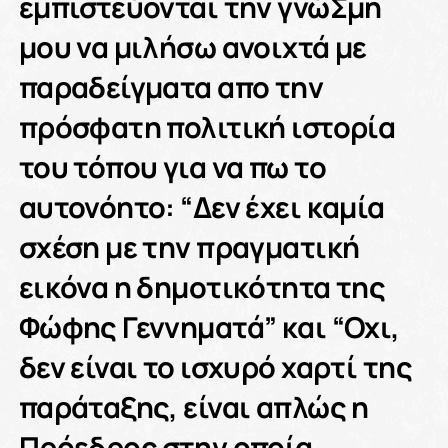
εμπιστεύονται την γνώΣμη
μου να μιλήσω ανοιχτά με
παραδείγματα απο την
πρόσφατη πολιτική ιστορία
του τόπου για να πω το
αυτονόητο: “
Δεν έχει καμία
σχέση με την πραγματική
εικόνα η δημοτικότητα της
Φώφης Γεννηματά”
και
“Οχι,
δεν είναι το ισχυρό χαρτί της
παράταξης, είναι απλώς η
Πρόεδρος στην οποία