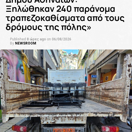
Ξηλώθηκαν 240 παράνομα
τραπεζοκαθίσματα από τους
δρόμους της πόλης»
Published
8 ώρες ago
on
06/08/2026
By
NEWSROOM