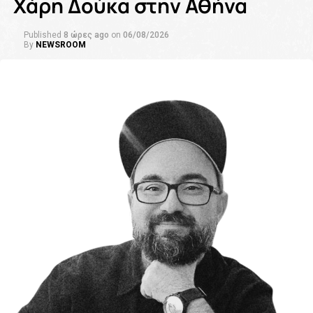
Χάρη Δούκα στην Αθήνα
Published
8 ώρες ago
on
06/08/2026
By
NEWSROOM