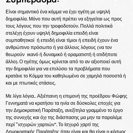
Είναι σημαντικό ένα κόμμα να έχει ηγέτη με υψηλή
δημοφιλία. Μόνο που αυτή πρέπει να εξηγείται ως προς
τους λόγους που την τροφοδοτούν. Πολλά πολιτικά
στελέχη έχουν υψηλή δημοφιλία επειδή είναι
συμπαθητικοί ή επειδή είναι τίμιοι ή επειδή έχουν ένα
ανθρώπινο πρόσωπο ή για άλλους λόγους (να τον
θεωρούν ικανό ή δυναμικό ή οραματιστή ή οτιδήποτε
άλλο). Ο ηγέτης όμως κρίνεται από το αν αξιοποιεί αυτή
την δημοφιλία για να επιλύσει τα προβλήματα που
κρατάνε το Κόμμα του καθηλωμένο σε χαμηλά ποσοστά ή
και με πτωτικές στάσεις.
Με λίγα λόγια.. Αξιέπαινη η επιμονή της προέδρου Φώφης
Γεννηματά να κρατήσει τα ηνία σε δύσκολες εποχές για
την Δημοκρατική Παράταξη, ανεξίτηλα γραμμένο το έργο
της συνοχής και όχι της διάσπασης μα μην τα παραλέμε
περί “ισχυρών χαρτιών”. Το Ισχυρό χαρτί της
Δημοκρατικής Παράταξης ήταν είναι και θα είναι ο κόσμος