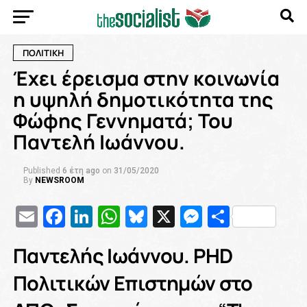
ΠΟΛΙΤΙΚΗ
Έχει έρεισμα στην κοινωνία
η υψηλή δημοτικότητα της
Φώφης Γεννηματά; Του
Παντελή Ιωάννου.
Published
6 έτη ago
on
31/05/2020
By
NEWSROOM
Email
Facebook
LinkedIn
WhatsApp
Bluesky
X
Messenge
Μοιρασ
Παντελής Ιωάννου. PHD
Πολιτικών Επιστημών στο