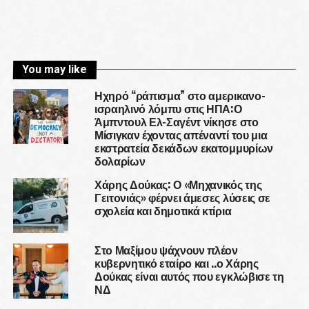
You may like
Ηχηρό “ράπισμα” στο αμερικανο-
ισραηλινό λόμπυ στις ΗΠΑ:Ο
Άμπντουλ Ελ-Σαγέντ νίκησε στο
Μίσιγκαν έχοντας απέναντί του μια
εκστρατεία δεκάδων εκατομμυρίων
δολαρίων
Χάρης Δούκας: Ο «Μηχανικός της
Γειτονιάς» φέρνει άμεσες λύσεις σε
σχολεία και δημοτικά κτίρια
Στο Μαξίμου ψάχνουν πλέον
κυβερνητικό εταίρο και ..ο Χάρης
Δούκας είναι αυτός που εγκλώβισε τη
ΝΔ