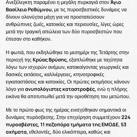
Ανεξέλεγκτη παραμένει η μεγάλη πυρκαγιά στον
Άγιο
Βασίλειο Ρεθύμνου
, με τις πυροσβεστικές δυνάμεις να
δίνουν ολονύχτια μάχη για να προστατεύσουν
ανθρώπινες ζωές, κατοικίες και περιουσίες, λίγες ώρες
μετά την τραγική απώλεια των δύο πυροσβεστών που
έπεσαν στο καθήκον.
Η φωτιά, που εκδηλώθηκε το μεσημέρι της Τετάρτης στην
περιοχή της
Κρύας Βρύσης
, εξαπλώθηκε με ταχύτητα
λόγω των ισχυρών ανέμων, κατακαίγοντας γεωργικές και
δασικές εκτάσεις, καλλιέργειες, κτηνοτροφικές
εγκαταστάσεις και κατοικίες. Οι πρώτες εκτιμήσεις κάνουν
λόγο για
ανυπολόγιστες καταστροφές
, ενώ η πλήρης
εικόνα θα αποτυπωθεί μετά την οριοθέτηση του μετώπου.
Με το πρώτο φως της ημέρας ενισχύθηκαν σημαντικά οι
δυνάμεις πυρόσβεσης. Στην επιχείρηση συμμετέχουν
224
πυροσβέστες
,
11 πεζοπόρα τμήματα της ΕΜΟΔΕ
,
53
οχήματα
, εθελοντές, δύο ελικόπτερα, καθώς και