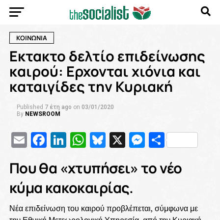
ΚΟΙΝΩΝΙΑ
Εκτακτο δελτίο επιδείνωσης
καιρού: Ερχονται χιόνια και
καταιγίδες την Κυριακή
Published
7 έτη ago
on
03/01/2020
By
NEWSROOM
Email
Facebook
LinkedIn
WhatsApp
Bluesky
X
Messenge
Μοιρασ
Που θα «χτυπήσει» το νέο
κύμα κακοκαιρίας.
Νέα επιδείνωση του καιρού προβλέπεται, σύμφωνα με