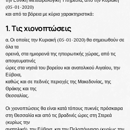
την Εθνική Μετεωρολογική Υπηρεσία, από την Κυριακή
(05-01-2020)
και από τα βόρεια με κύρια χαρακτηριστικά:
1. Τις χιονοπτώσεις
α. Οι οποίες την Κυριακή (05-01-2020) θα σημειωθούν σε
όλα τα
ορεινά, στα ημιορεινά της ηπειρωτικής χώρας, από τις
απογευματινές
ώρες στα νησιά του βορείου και ανατολικού Αιγαίου, την
Εύβοια,
καθώς και σε πεδινές περιοχές της Μακεδονίας, της
Θράκης και της
Θεσσαλίας.
Οι χιονοπτώσεις θα είναι κατά τόπους πυκνές πρόσκαιρα
στη Θεσσαλία και από τις βραδινές ώρες στη Στερεά
(κυρίως την
ανατολική), την Εύβοια, και την Πελοπόννησο (κυρίως την