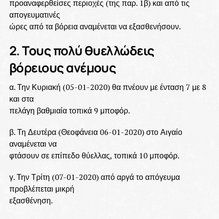
προαναφερθείσες περιοχές (της παρ. 1β) και από τις
απογευματινές
ώρες από τα βόρεια αναμένεται να εξασθενήσουν.
2. Τους πολύ θυελλώδεις
βόρειους ανέμους
α. Την Κυριακή (05-01-2020) θα πνέουν με ένταση 7 με 8
και στα
πελάγη βαθμιαία τοπικά 9 μποφόρ.
β. Τη Δευτέρα (Θεοφάνεια 06-01-2020) στο Αιγαίο
αναμένεται να
φτάσουν σε επίπεδο θύελλας, τοπικά 10 μποφόρ.
γ. Την Τρίτη (07-01-2020) από αργά το απόγευμα
προβλέπεται μικρή
εξασθένηση.