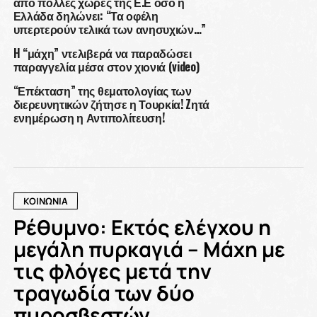
από πολλές χώρες της Ε.Ε όσο η
Ελλάδα δηλώνει: “Τα οφέλη
υπερτερούν τελικά των ανησυχιών…”
H “μάχη” ντελιβερά να παραδώσει
παραγγελία μέσα στον χιονιά (video)
“Επέκταση” της θεματολογίας των
διερευνητικών ζήτησε η Τουρκία! Zητά
ενημέρωση η Αντιπολίτευση!
ΚΟΙΝΩΝΙΑ
Ρέθυμνο: Εκτός ελέγχου η
μεγάλη πυρκαγιά – Μάχη με
τις φλόγες μετά την
τραγωδία των δύο
πυροσβεστών