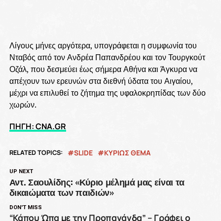
Λίγους μήνες αργότερα, υπογράφεται η συμφωνία του
Νταβός από τον Ανδρέα Παπανδρέου και τον Τουργκούτ
Οζάλ, που δεσμεύει έως σήμερα Αθήνα και Άγκυρα να
απέχουν των ερευνών στα διεθνή ύδατα του Αιγαίου,
μέχρι να επιλυθεί το ζήτημα της υφαλοκρηπίδας των δύο
χωρών.
ΠΗΓΗ: CNA.GR
RELATED TOPICS:
SLIDE
ΚΥΡΙΩΣ ΘΕΜΑ
UP NEXT
Αντ. Σαουλίδης: «Κύριο μέλημά μας είναι τα
δικαιώματα των παιδιών»
DON'T MISS
“Κάπου Ώπα με την Προπαγάνδα” – Γράφει ο