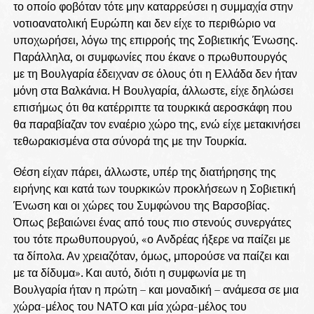
το οποίο φοβόταν τότε μην καταρρεύσει η συμμαχία στην
νοτιοανατολική Ευρώπη και δεν είχε το περιθώριο να
υποχωρήσει, λόγω της επιρροής της Σοβιετικής Ένωσης.
Παράλληλα, οι συμφωνίες που έκανε ο πρωθυπουργός
με τη Βουλγαρία έδειχναν σε όλους ότι η Ελλάδα δεν ήταν
μόνη στα Βαλκάνια. Η Βουλγαρία, άλλωστε, είχε δηλώσει
επισήμως ότι θα κατέρριπτε τα τουρκικά αεροσκάφη που
θα παραβίαζαν τον εναέριο χώρο της, ενώ είχε μετακινήσει
τεθωρακισμένα στα σύνορά της με την Τουρκία.
Θέση είχαν πάρει, άλλωστε, υπέρ της διατήρησης της
ειρήνης και κατά των τουρκικών προκλήσεων η Σοβιετική
Ένωση και οι χώρες του Συμφώνου της Βαρσοβίας.
Όπως βεβαιώνει ένας από τους πιο στενούς συνεργάτες
του τότε πρωθυπουργού, «ο Ανδρέας ήξερε να παίζει με
τα δίπολα. Αν χρειαζόταν, όμως, μπορούσε να παίζει και
με τα δίδυμα». Και αυτό, διότι η συμφωνία με τη
Βουλγαρία ήταν η πρώτη – και μοναδική – ανάμεσα σε μια
χώρα-μέλος του ΝΑΤΟ και μία χώρα-μέλος του