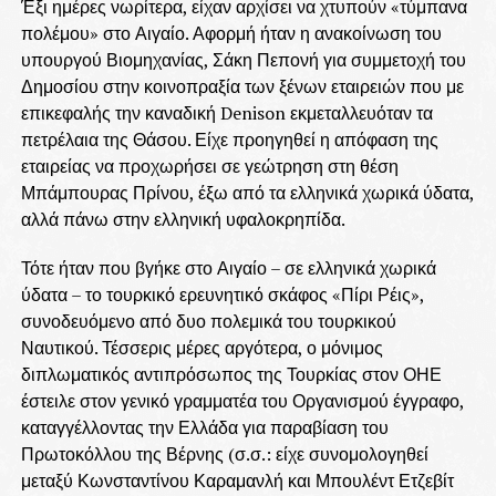
Έξι ημέρες νωρίτερα, είχαν αρχίσει να χτυπούν «τύμπανα
πολέμου» στο Αιγαίο. Αφορμή ήταν η ανακοίνωση του
υπουργού Βιομηχανίας, Σάκη Πεπονή για συμμετοχή του
Δημοσίου στην κοινοπραξία των ξένων εταιρειών που με
επικεφαλής την καναδική Denison εκμεταλλευόταν τα
πετρέλαια της Θάσου. Είχε προηγηθεί η απόφαση της
εταιρείας να προχωρήσει σε γεώτρηση στη θέση
Μπάμπουρας Πρίνου, έξω από τα ελληνικά χωρικά ύδατα,
αλλά πάνω στην ελληνική υφαλοκρηπίδα.
Τότε ήταν που βγήκε στο Αιγαίο – σε ελληνικά χωρικά
ύδατα – το τουρκικό ερευνητικό σκάφος «Πίρι Ρέις»,
συνοδευόμενο από δυο πολεμικά του τουρκικού
Ναυτικού. Τέσσερις μέρες αργότερα, ο μόνιμος
διπλωματικός αντιπρόσωπος της Τουρκίας στον ΟΗΕ
έστειλε στον γενικό γραμματέα του Οργανισμού έγγραφο,
καταγγέλλοντας την Ελλάδα για παραβίαση του
Πρωτοκόλλου της Βέρνης (σ.σ.: είχε συνομολογηθεί
μεταξύ Κωνσταντίνου Καραμανλή και Μπουλέντ Ετζεβίτ