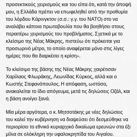
προσεκτικούς χειρισμούς και του είπα ότι, κατά την άποψή
μου, η Ελλάδα πρέπει να επωφεληθεί από την προθυμία
του λόρδου Κάρινγκτον (σ.σ.: γ.γ. του ΝΑΤΟ) στο να
αναλάβει κάποια πρωτοβουλία που θα βοηθήσει στους
περαιτέρω χειρισμούς του προβλήματος. Σχετικά με το
κλείσιμο της Νέας Μάκρης, πιστεύω ότι πρόκειται για
προσωρινό μέτρο, το οποίο αναφέρεται μόνο στις λίγες
ημέρες που θα διαρκέσει η κρίση».
Το κλείσιμο της βάσης της Νέας Μάκρης χαιρέτισαν
Χαρίλαος Φλωράκης, Λεωνίδας Κύρκος, αλλά και ο
Κωστής Στεφανόπουλος. Η απόφαση, ωστόσο,
ανακαλείται το ίδιο απόγευμα, μετά τις δηλώσεις Οζάλ, και
η βάση ανοίγει ξανά.
Μία μέρα αργότερα, ο κ. Μητσοτάκης με νέες δηλώσεις
του καλεί την κυβέρνηση να διαψεύσει ότι δεσμεύθηκε να
περιορίσει το εθνικό κυριαρχικό δικαίωμα ερευνών στα έξι
μίλια σε ολόκληρη την υφαλοκρηπίδα του Αιγαίου.