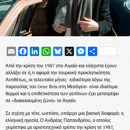
Email
Facebook
LinkedIn
WhatsApp
Bluesky
X
Messenge
Μοιρασ
Από την κρίση του 1987 στο Αιγαίο και ελάχιστα έχουν
αλλάξει σε ό,τι αφορά την τουρκική προκλητικότητα.
Αντιθέτως, οι τελευταίοι μήνες -ειδικότερα λόγω της
παρουσίας του Oruc Reis στη Μεσόγειο- είναι ιδιαίτερα
θερμοί και η επιθετικότητα των γειτόνων έχει μετατρέψει
σε «διακεκαυμένη ζώνη» το Αιγαίο.
Σε σχέση με τότε, ωστόσο, υπάρχει μια βασική διαφορά: η
ελληνική ηγεσία. Ο Ανδρέας Παπανδρέου, ο οποίος
χειρίστηκε με αριστοτεχνικό τρόπο την κρίση το 1987,