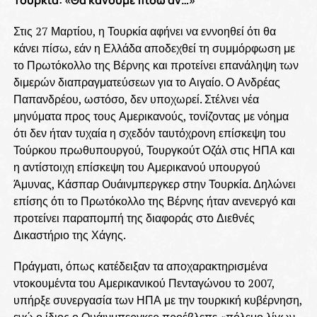
Τουρκία: «Θα κάνουμε πίσω αν…»
Στις 27 Μαρτίου, η Τουρκία αφήνει να εννοηθεί ότι θα
κάνει πίσω, εάν η Ελλάδα αποδεχθεί τη συμμόρφωση με
το Πρωτόκολλο της Βέρνης και προτείνει επανάληψη των
διμερών διαπραγματεύσεων για το Αιγαίο. Ο Ανδρέας
Παπανδρέου, ωστόσο, δεν υποχωρεί. Στέλνει νέα
μηνύματα προς τους Αμερικανούς, τονίζοντας με νόημα
ότι δεν ήταν τυχαία η σχεδόν ταυτόχρονη επίσκεψη του
Τούρκου πρωθυπουργού, Τουργκούτ Οζάλ στις ΗΠΑ και
η αντίστοιχη επίσκεψη του Αμερικανού υπουργού
Άμυνας, Κάσπαρ Ουάινμπεργκερ στην Τουρκία. Δηλώνει
επίσης ότι το Πρωτόκολλο της Βέρνης ήταν ανενεργό και
προτείνει παραπομπή της διαφοράς στο Διεθνές
Δικαστήριο της Χάγης.
Πράγματι, όπως κατέδειξαν τα αποχαρακτηρισμένα
ντοκουμέντα του Αμερικανικού Πενταγώνου το 2007,
υπήρξε συνεργασία των ΗΠΑ με την τουρκική κυβέρνηση,