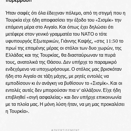
παρέμβαση
Ήταν σαφές ότι όλα έδειχναν πόλεμο, από τη στιγμή που η
Τουρκία είχε ήδη αποφασίσει την έξοδο του «Σισμίκ» την
επόμενη μέρα στο Αιγαίο. Και όπως έχει δηλώσει ότι
μετέφερε στον γενικό γραμματέα του ΝΑΤΟ ο τότε
υφυπουργός Εξωτερικών, Γιάννης Καψής, «στις 11:30 το
πρωί της επομένης μέρας οι στόλοι των δυο χωρών, της
Ελλάδας και της Τουρκίας, θα διασταύρωναν τα πυρά
τους, ανατολικά της Θάσου. Δεν υπήρχε το παραμικρό
ενδεχόμενο να υποχωρήσουμε. Ο στόλος μας βρισκόταν
ήδη στο Αιγαίο σε τάξη μάχης, με ρητές εντολές να
εμποδίσουν κι έν ανάγκη να βυθίσουν το «Σισμίκ». Και οι
εντολές αυτές δεν μπορούσαν πια ν’ αλλάξουν. Είχε ήδη
επιβληθεί «σιγή ασφαλείας» και δεν υπήρχε επικοινωνία
με τα πλοία μας. Η μόνη λύση ήταν, να μη μας προκαλέσει
η Τουρκία».
ADVERTISEMENT