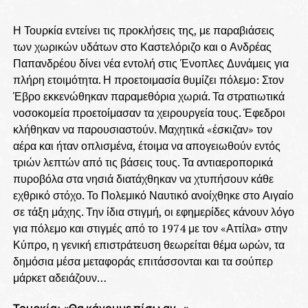
Η Τουρκία εντείνει τις προκλήσεις της, με παραβιάσεις
των χωρικών υδάτων στο Καστελόριζο και ο Ανδρέας
Παπανδρέου δίνει νέα εντολή στις Ένοπλες Δυνάμεις για
πλήρη ετοιμότητα. Η προετοιμασία θυμίζει πόλεμο: Στον
Έβρο εκκενώθηκαν παραμεθόρια χωριά. Τα στρατιωτικά
νοσοκομεία προετοίμασαν τα χειρουργεία τους. Έφεδροι
κλήθηκαν να παρουσιαστούν. Μαχητικά «έσκιζαν» τον
αέρα και ήταν οπλισμένα, έτοιμα να απογειωθούν εντός
τριών λεπτών από τις βάσεις τους. Τα αντιαεροπορικά
πυροβόλα στα νησιά διατάχθηκαν να χτυπήσουν κάθε
εχθρικό στόχο. Το Πολεμικό Ναυτικό ανοίχθηκε στο Αιγαίο
σε τάξη μάχης. Την ίδια στιγμή, οι εφημερίδες κάνουν λόγο
για πόλεμο και στιγμές από το 1974 με τον «Αττίλα» στην
Κύπρο, η γενική επιστράτευση θεωρείται θέμα ωρών, τα
δημόσια μέσα μεταφοράς επιτάσσονται και τα σούπερ
μάρκετ αδειάζουν…