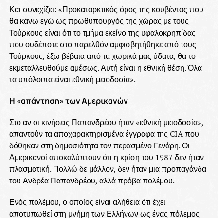
Και συνεχίζει: «Προκαταρκτικός όρος της κουβέντας που
θα κάνω εγώ ως πρωθυπουργός της χώρας με τους
Τούρκους είναι ότι το τμήμα εκείνο της υφαλοκρηπίδας
που ουδέποτε στο παρελθόν αμφισβητήθηκε από τους
Τούρκους, έξω βέβαια από τα χωρικά μας ύδατα, θα το
εκμεταλλευθούμε αμέσως. Αυτή είναι η εθνική θέση. Όλα
τα υπόλοιπα είναι εθνική μειοδοσία».
Η «απάντηση» των Αμερικανών
Στο αν οι κινήσεις Παπανδρέου ήταν «εθνική μειοδοσία»,
απαντούν τα αποχαρακτηρισμένα έγγραφα της CIA που
δόθηκαν στη δημοσιότητα τον περασμένο Γενάρη. Οι
Αμερικανοί αποκαλύπτουν ότι η κρίση του 1987 δεν ήταν
πλασματική. Πολλώ δε μάλλον, δεν ήταν μια προπαγάνδα
του Ανδρέα Παπανδρέου, αλλά πρόβα πολέμου.
Ενός πολέμου, ο οποίος είναι αλήθεια ότι έχει
αποτυπωθεί στη μνήμη των Ελλήνων ως ένας πόλεμος