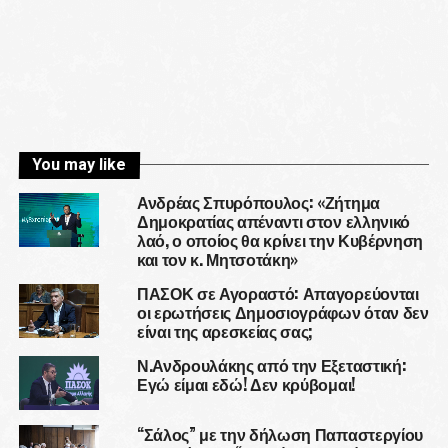
You may like
Ανδρέας Σπυρόπουλος: «Ζήτημα
Δημοκρατίας απέναντι στον ελληνικό
λαό, ο οποίος θα κρίνει την Κυβέρνηση
και τον κ. Μητσοτάκη»
ΠΑΣΟΚ σε Αγοραστό: Απαγορεύονται
οι ερωτήσεις Δημοσιογράφων όταν δεν
είναι της αρεσκείας σας;
Ν.Ανδρουλάκης από την Εξεταστική:
Εγώ είμαι εδώ! Δεν κρύβομαι!
“Σάλος” με την δήλωση Παπαστεργίου