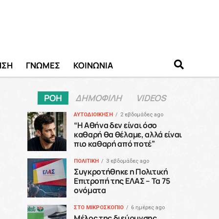
ΗΣΗ
ΓΝΩΜΕΣ
ΚΟΙΝΩΝΙΑ
ΡΟΗ
ΔΗΜΟΦΙΛΗ
VIDEOS
ΑΥΤΟΔΙΟΙΚΗΣΗ
2 εβδομάδες ago
“H Αθήνα δεν είναι όσο
καθαρή θα θέλαμε, αλλά είναι
πιο καθαρή από ποτέ”
ΠΟΛΙΤΙΚΗ
3 εβδομάδες ago
Συγκροτήθηκε η Πολιτική
Επιτροπή της ΕΛΑΣ – Τα 75
ονόματα
ΣΤΟ ΜΙΚΡΟΣΚΟΠΙΟ
6 ημέρες ago
Μέλος της διεύρυνσης