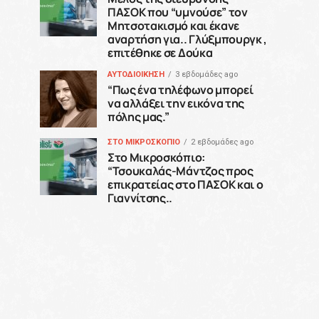
ΠΑΣΟΚ που “υμνούσε” τον
Μητσοτακισμό και έκανε
αναρτήση για.. Γλύξμπουργκ ,
επιτέθηκε σε Δούκα
ΑΥΤΟΔΙΟΙΚΗΣΗ
3 εβδομάδες ago
“Πως ένα τηλέφωνο μπορεί
να αλλάξει την εικόνα της
πόλης μας.”
ΣΤΟ ΜΙΚΡΟΣΚΟΠΙΟ
2 εβδομάδες ago
Στο Μικροσκόπιο:
“Τσουκαλάς-Μάντζος προς
επικρατείας στο ΠΑΣΟΚ και ο
Γιαννίτσης..