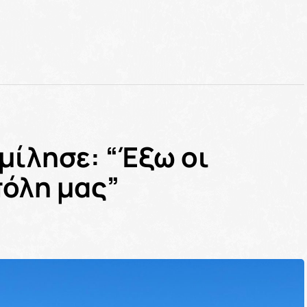
μίλησε: “Έξω οι
πόλη μας”