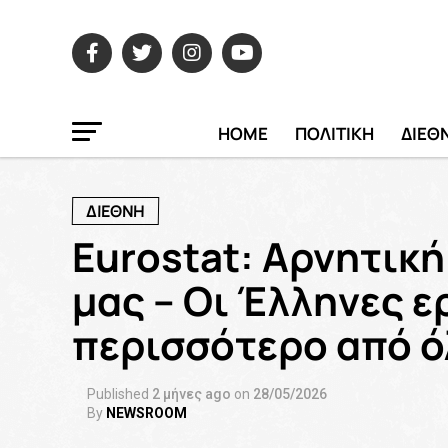
HOME
ΠΟΛΙΤΙΚΗ
ΔΙΕΘ
ΔΙΕΘΝΗ
Eurostat: Αρνητική
μας – Οι Έλληνες ε
περισσότερο από όλ
Published
2 μήνες ago
on
28/05/2026
By
NEWSROOM