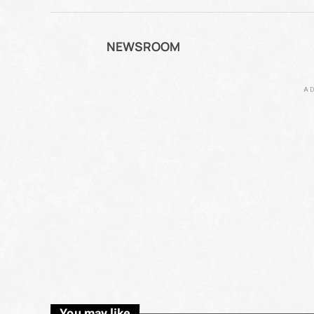
NEWSROOM
AD
You may like