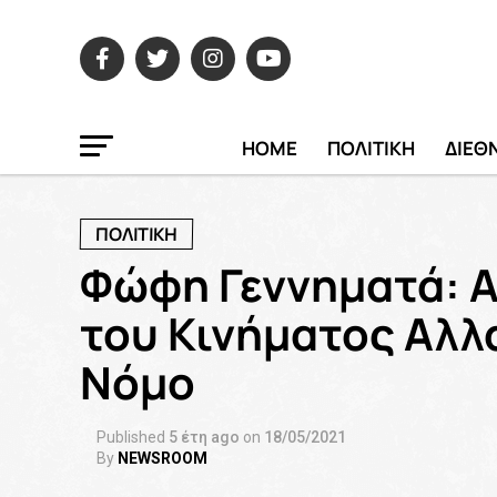
HOME
ΠΟΛΙΤΙΚΗ
ΔΙΕΘ
ΠΟΛΙΤΙΚΗ
Φώφη Γεννηματά: Α
του Κινήματος Αλλα
Νόμο
Published
5 έτη ago
on
18/05/2021
By
NEWSROOM