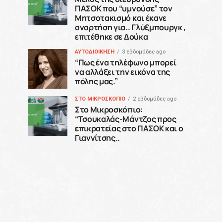
ΠΑΣΟΚ που “υμνούσε” τον
Μητσοτακισμό και έκανε
αναρτήση για.. Γλύξμπουργκ ,
επιτέθηκε σε Δούκα
ΑΥΤΟΔΙΟΙΚΗΣΗ
3 εβδομάδες ago
“Πως ένα τηλέφωνο μπορεί
να αλλάξει την εικόνα της
πόλης μας.”
ΣΤΟ ΜΙΚΡΟΣΚΟΠΙΟ
2 εβδομάδες ago
Στο Μικροσκόπιο:
“Τσουκαλάς-Μάντζος προς
επικρατείας στο ΠΑΣΟΚ και ο
Γιαννίτσης..