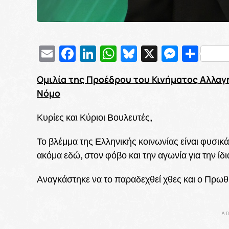
Email
Facebook
LinkedIn
WhatsApp
Bluesky
X
Messe
Μοι
Ομιλία της Προέδρου του Κινήματος Αλλαγή
Νόμο
Κυρίες και Κύριοι Βουλευτές,
Το βλέμμα της Ελληνικής κοινωνίας είναι φυσικ
ακόμα εδώ, στον φόβο και την αγωνία για την ί
Αναγκάστηκε να το παραδεχθεί χθες και ο Πρ
AD