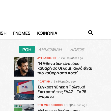
ΗΣΗ
ΓΝΩΜΕΣ
ΚΟΙΝΩΝΙΑ
ΡΟΗ
ΔΗΜΟΦΙΛΗ
VIDEOS
ΑΥΤΟΔΙΟΙΚΗΣΗ
2 εβδομάδες ago
“H Αθήνα δεν είναι όσο
καθαρή θα θέλαμε, αλλά είναι
πιο καθαρή από ποτέ”
ΠΟΛΙΤΙΚΗ
3 εβδομάδες ago
Συγκροτήθηκε η Πολιτική
Επιτροπή της ΕΛΑΣ – Τα 75
ονόματα
ΣΤΟ ΜΙΚΡΟΣΚΟΠΙΟ
1 εβδομάδα ago
Μέλος της διεύρυνσης