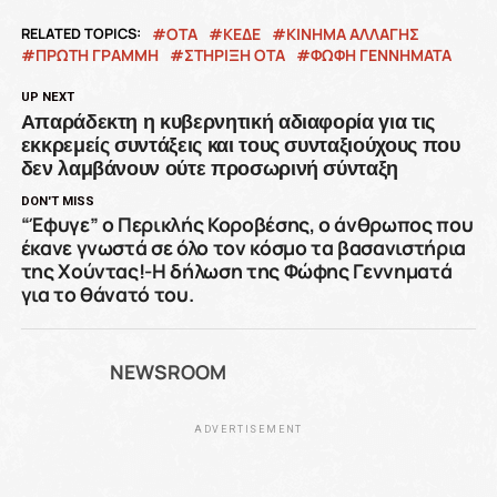
RELATED TOPICS:
OTA
ΚΕΔΕ
ΚΙΝΗΜΑ ΑΛΛΑΓΗΣ
ΠΡΩΤΗ ΓΡΑΜΜΗ
ΣΤΗΡΙΞΗ ΟΤΑ
ΦΩΦΗ ΓΕΝΝΗΜΑΤΑ
UP NEXT
Απαράδεκτη η κυβερνητική αδιαφορία για τις
εκκρεμείς συντάξεις και τους συνταξιούχους που
δεν λαμβάνουν ούτε προσωρινή σύνταξη
DON'T MISS
“Έφυγε” ο Περικλής Κοροβέσης, ο άνθρωπος που
έκανε γνωστά σε όλο τον κόσμο τα βασανιστήρια
της Χούντας!-Η δήλωση της Φώφης Γεννηματά
για το θάνατό του.
NEWSROOM
ADVERTISEMENT