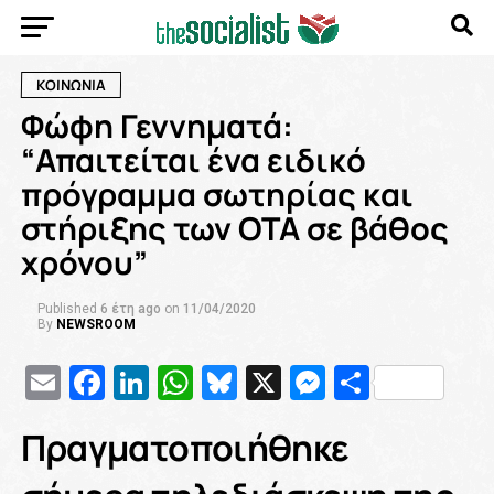
ΚΟΙΝΩΝΙΑ
Φώφη Γεννηματά:
“Απαιτείται ένα ειδικό
πρόγραμμα σωτηρίας και
στήριξης των ΟΤΑ σε βάθος
χρόνου”
Published
6 έτη ago
on
11/04/2020
By
NEWSROOM
Email
Facebook
LinkedIn
WhatsApp
Bluesky
X
Messenge
Μοιρασ
Πραγματοποιήθηκε