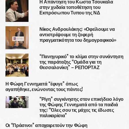
Η Απάντηση του Κωστα Τσουκαλα
στην χυδαία τοποθέτηση του
Εκπρόσωπου Τυπου της ΝΔ
Νίκος Ανδρουλάκης: «Οφείλουμε να
αντιστρέψουμε τη ζοφερή
πραγματικότητα του δημογραφικού»
“Πανηγυρικό” το κλίμα στην συνάντηση
της παράταξης “Ομάδα για τη
Θεσσαλονίκη” – ΡΕΠΟΡΤΑΖ
Η Φώφη Γεννηματά “έφυγε” όπως
αγαπήθηκε, ενώνοντας τους πάντες!
“Ρίγη” συγκίνησης στον επικήδειο λόγο
της Φώφης Γεννηματά από τα παιδιά
της: “Όλες σου τις μάχες τις έδωσες
παλικαρίσια”
Οι “Πράσινοι” αποχαιρετούν την Φώφη