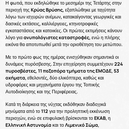
Η φωτιά, που εκδηλώθηκε το μεσημέρι της Τετάρτης στην
περιοχή της
Κρύας Βρύσης
, εξαπλώθηκε με ταχύτητα
λόγω των ισχυρών ανέμων, κατακαίγοντας γεωργικές και
δασικές εκτάσεις, καλλιέργειες, κτηνοτροφικές
εγκαταστάσεις και κατοικίες. Οι πρώτες εκτιμήσεις κάνουν
λόγο για
ανυπολόγιστες καταστροφές
, ενώ η πλήρης
εικόνα θα αποτυπωθεί μετά την οριοθέτηση του μετώπου.
Με το πρώτο φως της ημέρας ενισχύθηκαν σημαντικά οι
δυνάμεις πυρόσβεσης. Στην επιχείρηση συμμετέχουν
224
πυροσβέστες
,
11 πεζοπόρα τμήματα της ΕΜΟΔΕ
,
53
οχήματα
, εθελοντές, δύο ελικόπτερα, καθώς και
υδροφόρες και μηχανήματα έργου της Τοπικής
Αυτοδιοίκησης και της Περιφέρειας.
Κατά τη διάρκεια της νύχτας εκδόθηκαν διαδοχικά
μηνύματα από το
112
για την προληπτική εκκένωση
περιοχών, ενώ σε επιφυλακή βρίσκονται το
ΕΚΑΒ
, η
Ελληνική Αστυνομία
και το
Λιμενικό Σώμα
,