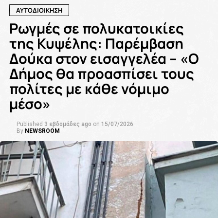
ΑΥΤΟΔΙΟΙΚΗΣΗ
Ρωγμές σε πολυκατοικίες
της Κυψέλης: Παρέμβαση
Δούκα στον εισαγγελέα – «Ο
Δήμος θα προασπίσει τους
πολίτες με κάθε νόμιμο
μέσο»
Published
3 εβδομάδες ago
on
15/07/2026
By
NEWSROOM