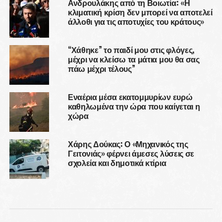
Ανδρουλάκης από τη Βοιωτία: «Η
κλιματική κρίση δεν μπορεί να αποτελεί
άλλοθι για τις αποτυχίες του κράτους»
“Χάθηκε” το παιδί μου στις φλόγες,
μέχρι να κλείσω τα μάτια μου θα σας
πάω μέχρι τέλους”
Εναέρια μέσα εκατομμυρίων ευρώ
καθηλωμένα την ώρα που καίγεται η
χώρα
Χάρης Δούκας: Ο «Μηχανικός της
Γειτονιάς» φέρνει άμεσες λύσεις σε
σχολεία και δημοτικά κτίρια