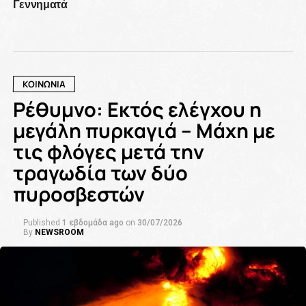
Γεννηματά
ΚΟΙΝΩΝΙΑ
Ρέθυμνο: Εκτός ελέγχου η
μεγάλη πυρκαγιά – Μάχη με
τις φλόγες μετά την
τραγωδία των δύο
πυροσβεστών
Published
1 εβδομάδα ago
on
30/07/2026
By
NEWSROOM