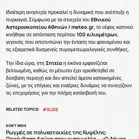
Ιδιαίτερη ανησυχία προκαλεί η δυναμική που ανέπτυξε η
πυρκαγιά. Σύμφωνα με τα στοιχεία του
Εθνικού
Αστεροσκοπείου Αθηνών / meteo.gr
, το νέφος καπνού
κινήθηκε σε απόσταση περίπου
100 χιλιομέτρων
,
γεγονός που αποτυπώνει την ένταση του φαινομένου και
τις εξαιρετικά δυσμενείς πυρομετεωρολογικές συνθήκες.
Την ίδια ώρα, στη
Σητεία
η εικόνα εμφανίζεται
βελτιωμένη, καθώς το μέτωπο έχει οριοθετηθεί σε
δύσβατη περιοχή και δεν απειλεί άμεσα κατοικημένες
ζώνες, με τις επίγειες και εναέριες δυνάμεις να συνεχίζουν
τις επιχειρήσεις για την πλήρη κατάσβεσή του.
RELATED TOPICS:
SLIDE
DON'T MISS
Ρωγμές σε πολυκατοικίες της Κυψέλης:
Παρέμβαση Δούκα στον εισαγγελέα – «Ο Δήμος