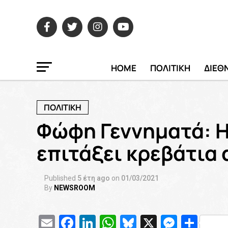
HOME
ΠΟΛΙΤΙΚΗ
ΔΙΕΘ
ΠΟΛΙΤΙΚΗ
Φώφη Γεννηματά: Η
επιτάξει κρεβάτια 
Published
5 έτη ago
on
01/03/2021
By
NEWSROOM
Email
Facebook
LinkedIn
WhatsApp
Bluesky
X
Messe
Μοι