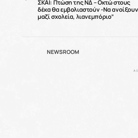
ΣΚΑΪ: Πτώση της ΝΔ – Οκτώ στους
δέκα θα εμβολιαστούν -Να ανοίξου
μαζί σχολεία, λιανεμπόριο”
NEWSROOM
AD