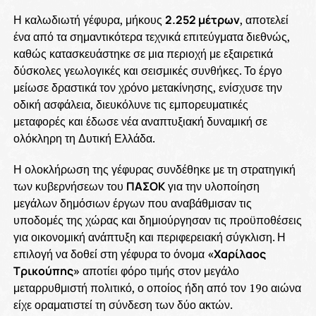
Η καλωδιωτή γέφυρα, μήκους
2.252 μέτρων
, αποτελεί
ένα από τα σημαντικότερα τεχνικά επιτεύγματα διεθνώς,
καθώς κατασκευάστηκε σε μια περιοχή με εξαιρετικά
δύσκολες γεωλογικές και σεισμικές συνθήκες. Το έργο
μείωσε δραστικά τον χρόνο μετακίνησης, ενίσχυσε την
οδική ασφάλεια, διευκόλυνε τις εμπορευματικές
μεταφορές και έδωσε νέα αναπτυξιακή δυναμική σε
ολόκληρη τη Δυτική Ελλάδα.
Η ολοκλήρωση της γέφυρας συνδέθηκε με τη στρατηγική
των κυβερνήσεων του
ΠΑΣΟΚ
για την υλοποίηση
μεγάλων δημόσιων έργων που αναβάθμισαν τις
υποδομές της χώρας και δημιούργησαν τις προϋποθέσεις
για οικονομική ανάπτυξη και περιφερειακή σύγκλιση. Η
επιλογή να δοθεί στη γέφυρα το όνομα
«Χαρίλαος
Τρικούπης»
αποτίει φόρο τιμής στον μεγάλο
μεταρρυθμιστή πολιτικό, ο οποίος ήδη από τον 19ο αιώνα
είχε οραματιστεί τη σύνδεση των δύο ακτών.