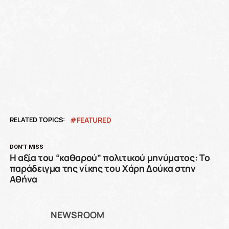
RELATED TOPICS:
FEATURED
DON'T MISS
Η αξία του “καθαρού” πολιτικού μηνύματος: Το
παράδειγμα της νίκης του Χάρη Δούκα στην
Αθήνα
NEWSROOM