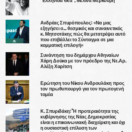
“Ελληνίδα Θεά”, Μελίνα Μερκούρη
Ανδρέας Σπυρόπουλος: «Να μας
εξηγήσει ο… θεσμικός και συναινετικός
κ. Μητσοτάκης πώς θα μετατρέψει αυτό
που επιβάλλει το Σύνταγμα σε μια
κομματική επιλογή»
Συνάντηση του δημάρχου Αθηναίων
Χάρη Δούκα με τον πρόεδρο της Νε.Αρ.
Αλέξη Χαρίτση
Ερώτηση του Νίκου Ανδρουλάκη προς
τον πρωθυπουργό για τον πρωτογενή
τομέα
Κ. Σπυριδάκη:”Η προτεραιότητα της
κυβέρνησης της Νέας Δημοκρατίας
είναι η επικοινωνιακή διαχείριση και όχι
η ουσιαστική επίλυση των