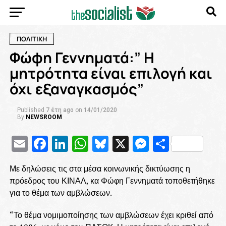
ΠΟΛΙΤΙΚΗ
Φώφη Γεννηματά:” Η
μητρότητα είναι επιλογή και
όχι εξαναγκασμός”
Published
7 έτη ago
on
14/01/2020
By
NEWSROOM
Email
Facebook
LinkedIn
WhatsApp
Bluesky
X
Messenge
Μοιρασ
Με δηλώσεις τις στα μέσα κοινωνικής δικτύωσης η
πρόεδρος του ΚΙΝΑΛ, κα Φώφη Γεννηματά τοποθετήθηκε
για το θέμα των αμβλώσεων.
“Το θέμα νομιμοποίησης των αμβλώσεων έχει κριθεί από