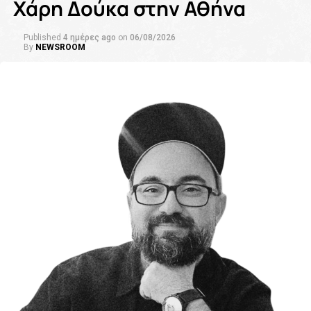
Χάρη Δούκα στην Αθήνα
Published
4 ημέρες ago
on
06/08/2026
By
NEWSROOM