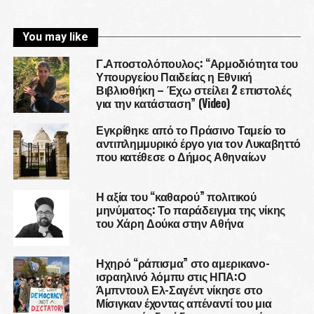
You may like
Γ.Αποστολόπουλος: “Αρμοδιότητα του
Υπουργείου Παιδείας η Εθνική
Βιβλιοθήκη – Έχω στείλει 2 επιστολές
για την κατάσταση” (Video)
Εγκρίθηκε από το Πράσινο Ταμείο το
αντιπλημμυρικό έργο για τον Λυκαβηττό
που κατέθεσε ο Δήμος Αθηναίων
Η αξία του “καθαρού” πολιτικού
μηνύματος: Το παράδειγμα της νίκης
του Χάρη Δούκα στην Αθήνα
Ηχηρό “ράπισμα” στο αμερικανο-
ισραηλινό λόμπυ στις ΗΠΑ:Ο
Άμπντουλ Ελ-Σαγέντ νίκησε στο
Μίσιγκαν έχοντας απέναντί του μια