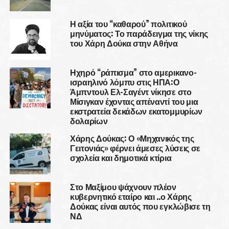
Η αξία του “καθαρού” πολιτικού
μηνύματος: Το παράδειγμα της νίκης
του Χάρη Δούκα στην Αθήνα
Ηχηρό “ράπισμα” στο αμερικανο-
ισραηλινό λόμπυ στις ΗΠΑ:Ο
Άμπντουλ Ελ-Σαγέντ νίκησε στο
Μίσιγκαν έχοντας απέναντί του μια
εκστρατεία δεκάδων εκατομμυρίων
δολαρίων
Χάρης Δούκας: Ο «Μηχανικός της
Γειτονιάς» φέρνει άμεσες λύσεις σε
σχολεία και δημοτικά κτίρια
Στο Μαξίμου ψάχνουν πλέον
κυβερνητικό εταίρο και ..ο Χάρης
Δούκας είναι αυτός που εγκλώβισε τη
ΝΔ