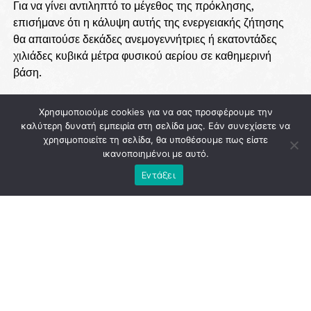
Για να γίνει αντιληπτό το μέγεθος της πρόκλησης,
επισήμανε ότι η κάλυψη αυτής της ενεργειακής ζήτησης
θα απαιτούσε δεκάδες ανεμογεννήτριες ή εκατοντάδες
χιλιάδες κυβικά μέτρα φυσικού αερίου σε καθημερινή
βάση.
Απέναντι σε αυτή την πραγματικότητα, ο Δήμαρχος
Χρησιμοποιούμε cookies για να σας προσφέρουμε την
Αθηναίων υπογράμμισε ότι υπάρχει μία
ώριμη, άμεσα
καλύτερη δυνατή εμπειρία στη σελίδα μας. Εάν συνεχίσετε να
διαθέσιμη και ιδιαίτερα αποτελεσματική λύση
για τις
χρησιμοποιείτε τη σελίδα, θα υποθέσουμε πως είστε
ελληνικές συνθήκες: τα
ηλιακά θερμικά συστήματα
.
ικανοποιημένοι με αυτό.
Κατά τους θερινούς μήνες, όπως εξήγησε, μπορούν να
Εντάξει
καλύψουν έως και
το 95% των αναγκών για Ζεστό
Νερό Χρήσης
, αξιοποιώντας την υψηλή ηλιοφάνεια της
χώρας.
ADVERTISEMENT