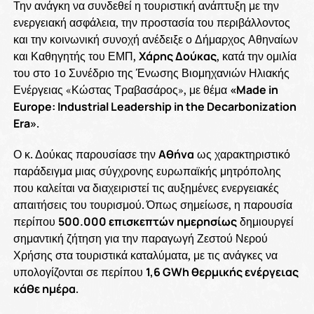
Την ανάγκη να συνδεθεί η τουριστική ανάπτυξη με την
ενεργειακή ασφάλεια, την προστασία του περιβάλλοντος
και την κοινωνική συνοχή ανέδειξε ο Δήμαρχος Αθηναίων
και Καθηγητής του ΕΜΠ,
Χάρης Δούκας
, κατά την ομιλία
του στο 1ο Συνέδριο της Ένωσης Βιομηχανιών Ηλιακής
Ενέργειας «Κώστας Τραβασάρος», με θέμα
«Made in
Europe: Industrial Leadership in the Decarbonization
Era»
.
Ο κ. Δούκας παρουσίασε την
Αθήνα
ως χαρακτηριστικό
παράδειγμα μιας σύγχρονης ευρωπαϊκής μητρόπολης
που καλείται να διαχειριστεί τις αυξημένες ενεργειακές
απαιτήσεις του τουρισμού. Όπως σημείωσε, η παρουσία
περίπου
500.000 επισκεπτών ημερησίως
δημιουργεί
σημαντική ζήτηση για την παραγωγή Ζεστού Νερού
Χρήσης στα τουριστικά καταλύματα, με τις ανάγκες να
υπολογίζονται σε περίπου
1,6 GWh θερμικής ενέργειας
κάθε ημέρα
.