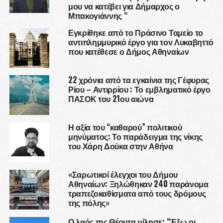
μου να κατέβει για Δήμαρχος ο
Μπακογιάννης “
Εγκρίθηκε από το Πράσινο Ταμείο το
αντιπλημμυρικό έργο για τον Λυκαβηττό
που κατέθεσε ο Δήμος Αθηναίων
22 χρόνια από τα εγκαίνια της Γέφυρας
Ρίου – Αντιρρίου : Το εμβληματικό έργο
ΠΑΣΟΚ του 21ου αιώνα
Η αξία του “καθαρού” πολιτικού
μηνύματος: Το παράδειγμα της νίκης
του Χάρη Δούκα στην Αθήνα
«Σαρωτικοί έλεγχοι του Δήμου
Αθηναίων: Ξηλώθηκαν 240 παράνομα
τραπεζοκαθίσματα από τους δρόμους
της πόλης»
Ο λαός της Θέουτα μίλησε: “Έξω οι