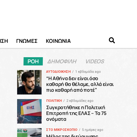
ΗΣΗ
ΓΝΩΜΕΣ
ΚΟΙΝΩΝΙΑ
ΡΟΗ
ΔΗΜΟΦΙΛΗ
VIDEOS
ΑΥΤΟΔΙΟΙΚΗΣΗ
1 εβδομάδα ago
“H Αθήνα δεν είναι όσο
καθαρή θα θέλαμε, αλλά είναι
πιο καθαρή από ποτέ”
ΠΟΛΙΤΙΚΗ
2 εβδομάδες ago
Συγκροτήθηκε η Πολιτική
Επιτροπή της ΕΛΑΣ – Τα 75
ονόματα
ΣΤΟ ΜΙΚΡΟΣΚΟΠΙΟ
5 ημέρες ago
Μέλος της διεύρυνσης