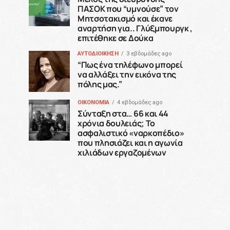
ΠΑΣΟΚ που “υμνούσε” τον
Μητσοτακισμό και έκανε
αναρτήση για.. Γλύξμπουργκ ,
επιτέθηκε σε Δούκα
ΑΥΤΟΔΙΟΙΚΗΣΗ
3 εβδομάδες ago
“Πως ένα τηλέφωνο μπορεί
να αλλάξει την εικόνα της
πόλης μας.”
ΟΙΚΟΝΟΜΙΑ
4 εβδομάδες ago
Σύνταξη στα… 66 και 44
χρόνια δουλειάς; Το
ασφαλιστικό «ναρκοπέδιο»
που πλησιάζει και η αγωνία
χιλιάδων εργαζομένων