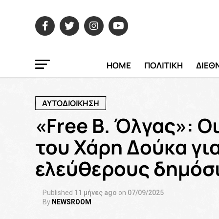
HOME
ΠΟΛΙΤΙΚΗ
ΔΙΕΘ
ΑΥΤΟΔΙΟΙΚΗΣΗ
«Free Β. Όλγας»: Ο
του Χάρη Δούκα για
ελεύθερους δημόσ
Published
11 μήνες ago
on
07/09/2025
By
NEWSROOM