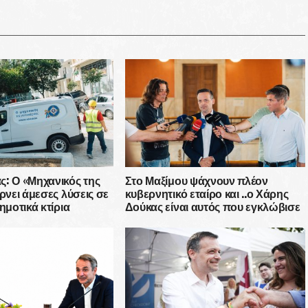
: Ο «Μηχανικός της
Στο Μαξίμου ψάχνουν πλέον
έρνει άμεσες λύσεις σε
κυβερνητικό εταίρο και ..ο Χάρης
ημοτικά κτίρια
Δούκας είναι αυτός που εγκλώβισε
τη ΝΔ