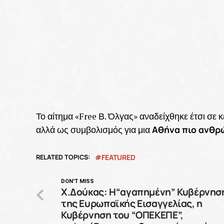
Το αίτημα «Free Β. Όλγας» αναδείχθηκε έτσι σε κ
Αθήνα πιο ανθρώ
αλλά ως συμβολισμός για μια
RELATED TOPICS:
FEATURED
DON'T MISS
Χ.Δούκας: Η“αγαπημένη” Κυβέρνησ
της Ευρωπαϊκής Εισαγγελίας, η
Κυβέρνηση του “ΟΠΕΚΕΠΕ”,