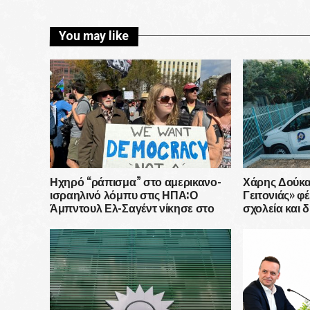
You may like
Ηχηρό “ράπισμα” στο αμερικανο-
Χάρης Δούκας
ισραηλινό λόμπυ στις ΗΠΑ:Ο
Γειτονιάς» φ
Άμπντουλ Ελ-Σαγέντ νίκησε στο
σχολεία και δ
Μίσιγκαν έχοντας απέναντί του μια
εκστρατεία δεκάδων εκατομμυρίων
δολαρίων