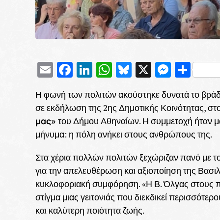
Email
Facebook
LinkedIn
WhatsApp
Bluesky
X
Messe
Μοι
Η φωνή των πολιτών ακούστηκε δυνατά το βρά
σε εκδήλωση της 2ης Δημοτικής Κοινότητας, σ
μας»
του Δήμου Αθηναίων. Η συμμετοχή ήταν μα
μήνυμα: η πόλη ανήκει στους ανθρώπους της.
Στα χέρια πολλών πολιτών ξεχώριζαν πανό με 
για την απελευθέρωση και αξιοποίηση της Βασιλ
κυκλοφοριακή συμφόρηση. «Η Β. Όλγας στους πο
στίγμα μιας γειτονιάς που διεκδικεί περισσότε
και καλύτερη ποιότητα ζωής.