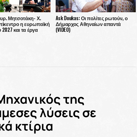
υρ. Μητσοτάκη- Χ.
Ask Doukas: Οι πολίτες ρωτούν, ο
επίκεντρο η ευρωπαϊκή
Δήμαρχος Αθηναίων απαντά
 2027 και τα έργα
(VIDEO)
την Αθήνα
Μηχανικός της
άμεσες λύσεις σε
κά κτίρια