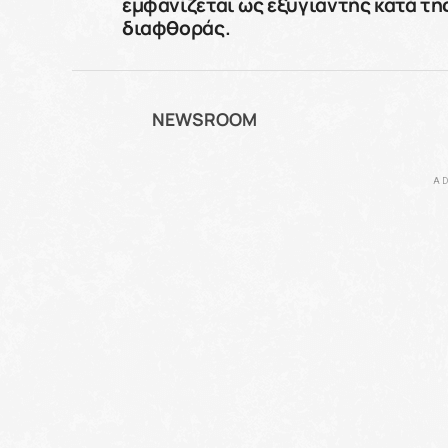
εμφανίζεται ως εξυγιαντής κατά τη
διαφθοράς.
NEWSROOM
AD